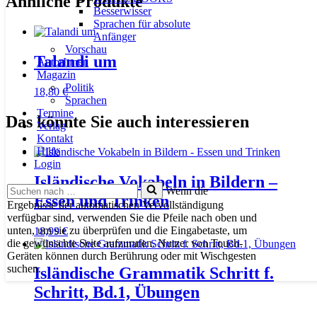
Ähnliche Produkte
Besserwisser
Sprachen für absolute
Anfänger
Vorschau
Talandi um
AutorInnen
Magazin
Politik
18,80
€
Sprachen
Termine
Das könnte Sie auch interessieren
Verlag
Kontakt
Hilfe
Login
Isländische Vokabeln in Bildern –
Suchen
Wenn die
Essen und Trinken
nach …
Ergebnisse der automatischen Vervollständigung
verfügbar sind, verwenden Sie die Pfeile nach oben und
unten, um sie zu überprüfen und die Eingabetaste, um
18,99
€
die gewünschte Seite aufzurufen. Nutzer von Touch-
Geräten können durch Berührung oder mit Wischgesten
suchen.
Isländische Grammatik Schritt f.
Schritt, Bd.1, Übungen