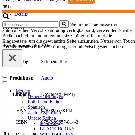
ISLÄNDISCH
MP3-
Warenkorb
0
Download
Menge
Details
Suchen
Wenn die Ergebnisse der
Details
nach …
automatischen Vervollständigung verfügbar sind, verwenden Sie die
Pfeile nach oben und unten, um sie zu überprüfen und die
Eingabetaste, um die gewünschte Seite aufzurufen. Nutzer von Touch
Erscheinungsjahr
2023
Geräten können durch Berührung oder mit Wischgesten suchen.
Verlag
Schmetterling
Produkttyp
Audio
Navigationsmenü
Navigationsmenü
Medien
Einband
Download (MP3)
Neuerscheinungen
Politik und Kultur
Spanisch
EAN
9783896578143
Andere Sprachen
Unsere Reihen
ISBN
978-3-89657-814-3
theorie.org
BLACK BOOKS
WHITE BOOKS