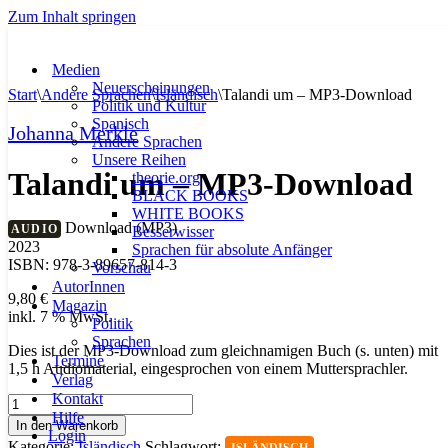
Zum Inhalt springen
Medien
Neuerscheinungen
Start
\
Andere Sprachen
\
Isländisch
\
Talandi um – MP3-Download
Politik und Kultur
Spanisch
Johanna Merkle
Andere Sprachen
Unsere Reihen
Talandi um – MP3-Download
theorie.org
BLACK BOOKS
WHITE BOOKS
Download (MP3)
AUDIO
Besserwisser
2023
Sprachen für absolute Anfänger
ISBN: 978-3-89657-814-3
Vorschau
AutorInnen
9,80
€
Magazin
inkl. 7 % MwSt.
Politik
Sprachen
Dies ist der MP3-Download zum gleichnamigen Buch (s. unten) mit
Termine
1,5 h Audiomaterial, eingesprochen von einem Muttersprachler.
Verlag
Kontakt
Talandi
Hilfe
um
In den Warenkorb
Login
-
Kategorie:
Isländisch
Schlagwort: