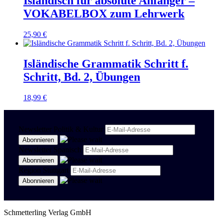
Isländisch für absolute Anfänger –
VOKABELBOX zum Lehrwerk
25,90
€
Isländische Grammatik Schritt f.
Schritt, Bd. 2, Übungen
18,99
€
Newsletter Politik & Kultur
Newsletter Spanisch
Region Stuttgart
Schmetterling Verlag GmbH