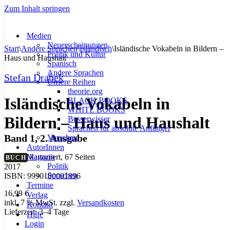
Zum Inhalt springen
Medien
Neuerscheinungen
Start
\
Andere Sprachen
\
Isländisch
\
Isländische Vokabeln in Bildern –
Politik und Kultur
Haus und Haushalt
Spanisch
Andere Sprachen
Stefan Drabek
Unsere Reihen
theorie.org
Isländische Vokabeln in
BLACK BOOKS
WHITE BOOKS
Bildern – Haus und Haushalt
Besserwisser
Sprachen für absolute Anfänger
Band 1, 2. Ausgabe
Vorschau
AutorInnen
Magazin
kartoniert, 67 Seiten
BUCH
Politik
2017
Sprachen
ISBN: 9990100001896
Termine
16,99
€
Verlag
inkl. 7 % MwSt.
zzgl.
Versandkosten
Kontakt
Lieferzeit:
3–4 Tage
Hilfe
Login