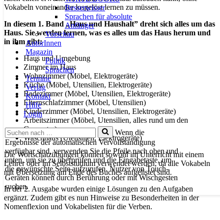
Vokabeln voneinander losgelöst lernen zu müssen.
Besserwisser
Sprachen für absolute
In diesem 1. Band „Haus und Haushalt” dreht sich alles um das
Anfänger
Haus. Sie werden lernen, was es alles um das Haus herum und
Vorschau
in ihm gibt:
AutorInnen
Magazin
Haus und Umgebung
Politik
Zimmer im Haus
Sprachen
Wohnzimmer (Möbel, Elektrogeräte)
Termine
Küche (Möbel, Utensilien, Elektrogeräte)
Verlag
Badezimmer (Möbel, Utensilien, Elektrogeräte)
Kontakt
Elternschlafzimmer (Möbel, Utensilien)
Hilfe
Kinderzimmer (Möbel, Utensilien, Elektrogeräte)
Login
Arbeitszimmer (Möbel, Utensilien, alles rund um den
Computer)
Suchen
Wenn die
Waschhaus (Utensilien, Elektrogeräte)
nach …
Ergebnisse der automatischen Vervollständigung
verfügbar sind, verwenden Sie die Pfeile nach oben und
Die Wortschatzübungen können sowohl im Unterricht mit einem
unten, um sie zu überprüfen und die Eingabetaste, um
Lehrer oder im Selbststudium verwendet werden, da alle Vokabeln
die gewünschte Seite aufzurufen. Nutzer von Touch-
mit Übersetzung am Ende des Buches aufgelistet sind.
Geräten können durch Berührung oder mit Wischgesten
suchen.
In der 2. Ausgabe wurden einige Lösungen zu den Aufgaben
ergänzt. Zudem gibt es nun Hinweise zu Besonderheiten in der
Nomenflexion und Vokabelisten für die Verben.