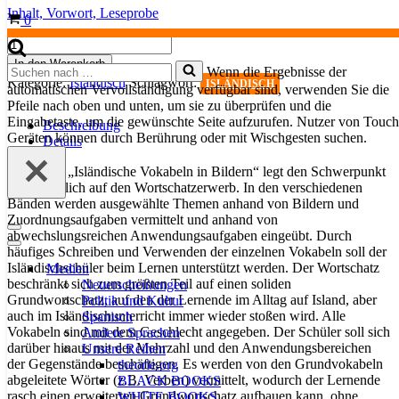
Inhalt,
Vorwort,
Leseprobe
Warenkorb
0
Isländische
Vokabeln
In den Warenkorb
Suchen
Wenn die Ergebnisse der
in
Kategorie:
Isländisch
Schlagwort:
nach …
ISLÄNDISCH
automatischen Vervollständigung verfügbar sind, verwenden Sie die
Bildern
Pfeile nach oben und unten, um sie zu überprüfen und die
-
Eingabetaste, um die gewünschte Seite aufzurufen. Nutzer von Touch
Haus
Beschreibung
Geräten können durch Berührung oder mit Wischgesten suchen.
und
Details
Haushalt
Menge
Die Reihe „Isländische Vokabeln in Bildern“ legt den Schwerpunkt
ausschließlich auf den Wortschatzerwerb. In den verschiedenen
Bänden werden ausgewählte Themen anhand von Bildern und
Zuordnungsaufgaben vermittelt und anhand von
Navigationsmenü
abwechslungsreichen Anwendungsaufgaben eingeübt. Durch
Navigationsmenü
häufiges Schreiben und Verwenden der einzelnen Vokabeln soll der
Isländischschüler beim Lernen unterstützt werden. Der Wortschatz
Medien
beschränkt sich zum größten Teil auf einen soliden
Neuerscheinungen
Grundwortschatz, auf den der Lernende im Alltag auf Island, aber
Politik und Kultur
auch im Isländischunterricht immer wieder stoßen wird. Alle
Spanisch
Vokabeln sind mit dem Geschlecht angegeben. Der Schüler soll sich
Andere Sprachen
darüber hinaus mit der Mehrzahl und den Anwendungsbereichen
Unsere Reihen
der Gegenstände beschäftigen. Es werden von den Grundvokabeln
theorie.org
abgeleitete Wörter (z.B. Verben) vermittelt, wodurch der Lernende
BLACK BOOKS
rasch einen erweiterten Grundwortschatz aufbauen kann, ohne
WHITE BOOKS