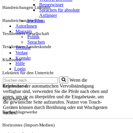
Besserwisser
Handreichungen Literatur
Sprachen für absolute
Anfänger
Handreichungen Film
Vorschau
AutorInnen
Magazin
Textdossiers Gesellschaft
Politik
Sprachen
Textdossiers Landeskunde
Termine
Verlag
Kontakt
Klausuren
Hilfe
Login
Lektüren für den Unterricht
Suchen
Wenn die
nach …
Referendariat
Ergebnisse der automatischen Vervollständigung
verfügbar sind, verwenden Sie die Pfeile nach oben und
unten, um sie zu überprüfen und die Eingabetaste, um
Spracherwerb
die gewünschte Seite aufzurufen. Nutzer von Touch-
Geräten können durch Berührung oder mit Wischgesten
Nachschlagewerke
suchen.
Horizontes (Import-Medien)