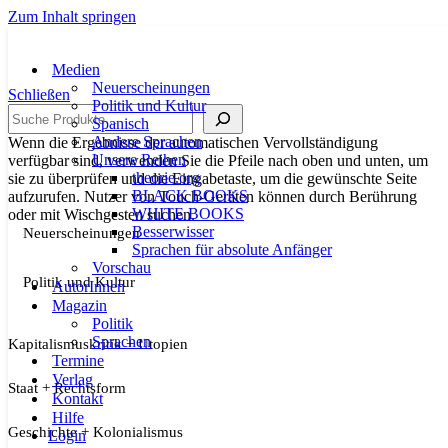
Zum Inhalt springen
Medien
Neuerscheinungen
Schließen
Politik und Kultur
Suche
Spanisch
Andere Sprachen
Wenn die Ergebnisse der automatischen Vervollständigung
Unsere Reihen
verfügbar sind, verwenden Sie die Pfeile nach oben und unten, um
theorie.org
sie zu überprüfen und die Eingabetaste, um die gewünschte Seite
BLACK BOOKS
aufzurufen. Nutzer von Touch-Geräten können durch Berührung
WHITE BOOKS
oder mit Wischgesten suchen.
Besserwisser
Neuerscheinungen
Sprachen für absolute Anfänger
Vorschau
Politik und Kultur
AutorInnen
Magazin
Politik
Sprachen
Kapitalismuskritik + Utopien
Termine
Verlag
Staat + Rechtsform
Kontakt
Hilfe
Geschichte + Kolonialismus
Login