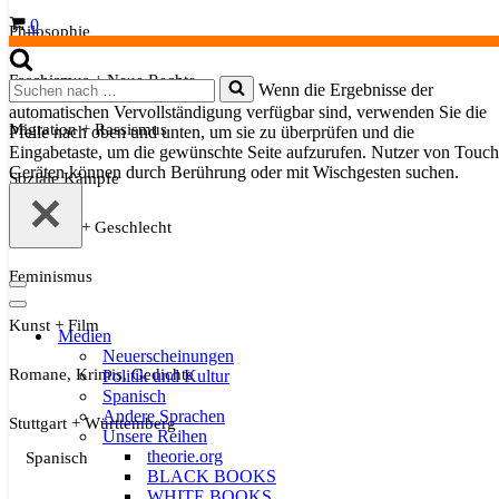
Warenkorb
0
Philosophie
Faschismus + Neue Rechte
Suchen
Wenn die Ergebnisse der
nach …
automatischen Vervollständigung verfügbar sind, verwenden Sie die
Migration + Rassismus
Pfeile nach oben und unten, um sie zu überprüfen und die
Eingabetaste, um die gewünschte Seite aufzurufen. Nutzer von Touch
Geräten können durch Berührung oder mit Wischgesten suchen.
Soziale Kämpfe
Sexualität + Geschlecht
Feminismus
Navigationsmenü
Navigationsmenü
Kunst + Film
Medien
Neuerscheinungen
Romane, Krimis, Gedichte
Politik und Kultur
Spanisch
Andere Sprachen
Stuttgart + Württemberg
Unsere Reihen
theorie.org
Spanisch
BLACK BOOKS
WHITE BOOKS