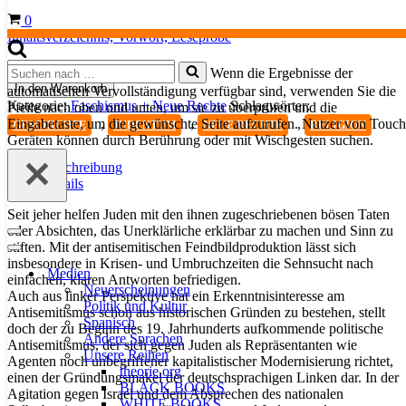
Warenkorb
0
Inhaltsverzeichnis,
Vorwort,
Leseprobe
Kritik
Suchen
Wenn die Ergebnisse der
des
nach …
In den Warenkorb
automatischen Vervollständigung verfügbar sind, verwenden Sie die
Antisemitismus
Kategorie:
Faschismus + Neue Rechte
Schlagwörter:
Pfeile nach oben und unten, um sie zu überprüfen und die
Menge
Eingabetaste, um die gewünschte Seite aufzurufen. Nutzer von Touch
,
,
,
GESCHICHTE
JUDENTUM
NEUE RECHTE
RELIGION
Geräten können durch Berührung oder mit Wischgesten suchen.
Beschreibung
Details
Seit jeher helfen Juden mit den ihnen zugeschriebenen bösen Taten
oder Absichten, das Unerklärliche erklärbar zu machen und Sinn zu
Navigationsmenü
stiften. Mit der antisemitischen Feindbildproduktion lässt sich
Navigationsmenü
insbesondere in Krisen- und Umbruchzeiten die Sehnsucht nach
Medien
einfachen, klaren Antworten befriedigen.
Neuerscheinungen
Auch aus linker Perspektive hat ein Erkenntnisinteresse am
Politik und Kultur
Antisemitismus schon aus historischen Gründen zu bestehen, stellt
Spanisch
doch der zu Beginn des 19. Jahrhunderts aufkommende politische
Andere Sprachen
Antisemitismus, der sich gegen Juden als Repräsentanten wie
Unsere Reihen
Agenten noch unbegriffener kapitalistischer Modernisierung richtet,
theorie.org
einen der Gründungsmakel der deutschsprachigen Linken dar. In der
BLACK BOOKS
Agitation gegen Israel und dem Absprechen des nationalen
WHITE BOOKS