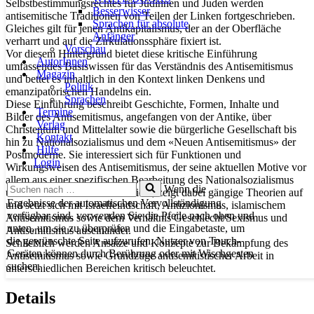
Selbstbestimmungsrechtes für Jüdinnen und Juden werden
Besserwisser
antisemitische Traditionen von Teilen der Linken fortgeschrieben.
Sprachen für absolute
Gleiches gilt für jenen Antikapitalismus, der an der Oberfläche
Anfänger
verharrt und auf die Zirkulationssphäre fixiert ist.
Vorschau
Vor diesem Hintergrund bietet diese kritische Einführung
AutorInnen
umfassendes Basiswissen für das Verständnis des Antisemitismus
Magazin
und bettet es inhaltlich in den Kontext linken Denkens und
Politik
emanzipatorischen Handelns ein.
Sprachen
Diese Einführung beschreibt Geschichte, Formen, Inhalte und
Termine
Bilder des Antisemitismus, angefangen von der Antike, über
Verlag
Christentum und Mittelalter sowie die bürgerliche Gesellschaft bis
Kontakt
hin zu Nationalsozialismus und dem «Neuen Antisemitismus» der
Hilfe
Postmoderne. Sie interessiert sich für Funktionen und
Login
Wirkungsweisen des Antisemitismus, der seine aktuellen Motive vor
allem aus einer spezifischen Bearbeitung des Nationalsozialismus
Suchen
Wenn die
und des Nahostkonfliktes bezieht, zeigt dabei gängige Theorien auf
nach …
Ergebnisse der automatischen Vervollständigung
und setzt sich mit Israelfeindschaft, Antizionismus, islamischem
verfügbar sind, verwenden Sie die Pfeile nach oben und
Antisemitismus sowie dem Verhältnis Geschlecht/Sexismus und
unten, um sie zu überprüfen und die Eingabetaste, um
Antisemitismus auseinander.
die gewünschte Seite aufzurufen. Nutzer von Touch-
Schließlich werden Ansätze und Konzepte zur Bekämpfung des
Geräten können durch Berührung oder mit Wischgesten
Antisemitismus sowie Grundzüge antisemitistischer Arbeit in
suchen.
unterschiedlichen Bereichen kritisch beleuchtet.
Details