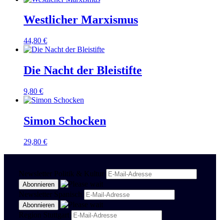
Westlicher Marxismus
44,80
€
Die Nacht der Bleistifte
9,80
€
Simon Schocken
29,80
€
Newsletter Politik & Kultur
Newsletter Spanisch
Region Stuttgart