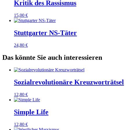
Kritik des Rassismus
15,00
€
Stuttgarter NS-Täter
24,80
€
Das könnte Sie auch interessieren
Sozialrevolutionäre Kreuzworträtsel
12,80
€
Simple Life
12,80
€