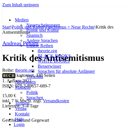
Zum Inhalt springen
Medien
Neuerscheinungen
Start
\
Politik und Kultur
\
Faschismus + Neue Rechte
\
Kritik des
Politik und Kultur
Antisemitismus
Spanisch
Andere Sprachen
Andreas Peham
Unsere Reihen
theorie.org
Kritik des Antisemitismus
BLACK BOOKS
WHITE BOOKS
Besserwisser
Reihe:
theorie.org
Sprachen für absolute Anfänger
kartoniert, 240 Seiten
BUCH
Vorschau
1. Auflage 2022
AutorInnen
ISBN: 978-3-89657-689-7
Magazin
Politik
15,00
€
Sprachen
inkl. 7 % MwSt.
zzgl.
Versandkosten
Termine
Lieferzeit:
3–4 Tage
Verlag
Kontakt
Hilfe
Geschichte und Gegewart
Login