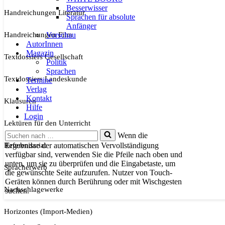
Besserwisser
Handreichungen Literatur
Sprachen für absolute
Anfänger
Handreichungen Film
Vorschau
AutorInnen
Magazin
Textdossiers Gesellschaft
Politik
Sprachen
Textdossiers Landeskunde
Termine
Verlag
Kontakt
Klausuren
Hilfe
Login
Lektüren für den Unterricht
Suchen
Wenn die
nach …
Referendariat
Ergebnisse der automatischen Vervollständigung
verfügbar sind, verwenden Sie die Pfeile nach oben und
unten, um sie zu überprüfen und die Eingabetaste, um
Spracherwerb
die gewünschte Seite aufzurufen. Nutzer von Touch-
Geräten können durch Berührung oder mit Wischgesten
Nachschlagewerke
suchen.
Horizontes (Import-Medien)