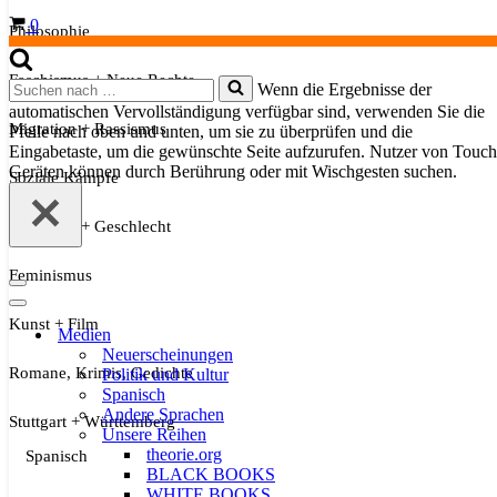
Warenkorb
0
Philosophie
Faschismus + Neue Rechte
Suchen
Wenn die Ergebnisse der
nach …
automatischen Vervollständigung verfügbar sind, verwenden Sie die
Migration + Rassismus
Pfeile nach oben und unten, um sie zu überprüfen und die
Eingabetaste, um die gewünschte Seite aufzurufen. Nutzer von Touch
Geräten können durch Berührung oder mit Wischgesten suchen.
Soziale Kämpfe
Sexualität + Geschlecht
Feminismus
Navigationsmenü
Navigationsmenü
Kunst + Film
Medien
Neuerscheinungen
Romane, Krimis, Gedichte
Politik und Kultur
Spanisch
Andere Sprachen
Stuttgart + Württemberg
Unsere Reihen
theorie.org
Spanisch
BLACK BOOKS
WHITE BOOKS