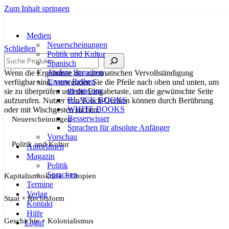
Zum Inhalt springen
Medien
Neuerscheinungen
Schließen
Politik und Kultur
Suche
Spanisch
Andere Sprachen
Wenn die Ergebnisse der automatischen Vervollständigung
Unsere Reihen
verfügbar sind, verwenden Sie die Pfeile nach oben und unten, um
theorie.org
sie zu überprüfen und die Eingabetaste, um die gewünschte Seite
BLACK BOOKS
aufzurufen. Nutzer von Touch-Geräten können durch Berührung
WHITE BOOKS
oder mit Wischgesten suchen.
Besserwisser
Neuerscheinungen
Sprachen für absolute Anfänger
Vorschau
Politik und Kultur
AutorInnen
Magazin
Politik
Sprachen
Kapitalismuskritik + Utopien
Termine
Verlag
Staat + Rechtsform
Kontakt
Hilfe
Geschichte + Kolonialismus
Login