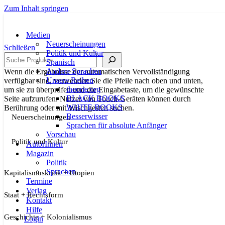
Zum Inhalt springen
Medien
Neuerscheinungen
Schließen
Politik und Kultur
Suche
Spanisch
Andere Sprachen
Wenn die Ergebnisse der automatischen Vervollständigung
Unsere Reihen
verfügbar sind, verwenden Sie die Pfeile nach oben und unten,
theorie.org
um sie zu überprüfen und die Eingabetaste, um die gewünschte
BLACK BOOKS
Seite aufzurufen. Nutzer von Touch-Geräten können durch
WHITE BOOKS
Berührung oder mit Wischgesten suchen.
Besserwisser
Neuerscheinungen
Sprachen für absolute Anfänger
Vorschau
Politik und Kultur
AutorInnen
Magazin
Politik
Sprachen
Kapitalismuskritik + Utopien
Termine
Verlag
Staat + Rechtsform
Kontakt
Hilfe
Geschichte + Kolonialismus
Login