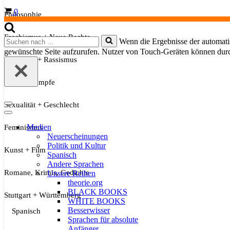
Warenkorb
0
Philosophie
Faschismus + Neue Rechte
Suchen
Wenn die Ergebnisse der automatis
nach …
gewünschte Seite aufzurufen. Nutzer von Touch-Geräten können dur
Migration + Rassismus
Soziale Kämpfe
Sexualität + Geschlecht
Navigationsmenü
Navigationsmenü
Medien
Feminismus
Neuerscheinungen
Politik und Kultur
Kunst + Film
Spanisch
Andere Sprachen
Romane, Krimis, Gedichte
Unsere Reihen
theorie.org
BLACK BOOKS
Stuttgart + Württemberg
WHITE BOOKS
Besserwisser
Spanisch
Sprachen für absolute
Anfänger