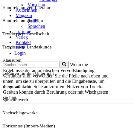
Vorschau
Handreichungen Literatur
AutorInnen
Magazin
Handreichungen Film
Politik
Sprachen
Termine
Textdossiers Gesellschaft
Verlag
Kontakt
Textdossiers Landeskunde
Hilfe
Login
Klausuren
Suchen
Wenn die
nach …
Ergebnisse der automatischen Vervollständigung
Lektüren für den Unterricht
verfügbar sind, verwenden Sie die Pfeile nach oben und
unten, um sie zu überprüfen und die Eingabetaste, um
Referendariat
die gewünschte Seite aufzurufen. Nutzer von Touch-
Geräten können durch Berührung oder mit Wischgesten
suchen.
Spracherwerb
Nachschlagewerke
Horizontes (Import-Medien)