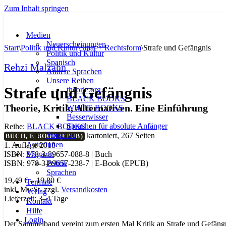
Zum Inhalt springen
Medien
Neuerscheinungen
Start
\
Politik und Kultur
\
Staat + Rechtsform
\
Strafe und Gefängnis
Politik und Kultur
Spanisch
Rehzi Malzahn
Andere Sprachen
Unsere Reihen
Strafe und Gefängnis
theorie.org
BLACK BOOKS
Theorie, Kritik, Alternativen. Eine Einführung
WHITE BOOKS
Besserwisser
Sprachen für absolute Anfänger
Reihe:
BLACK BOOKS
Vorschau
kartoniert, 267 Seiten
BUCH, E-BOOK (EPUB)
AutorInnen
1. Auflage 2018
Magazin
ISBN: 978-3-89657-088-8 | Buch
Politik
ISBN: 978-3-89657-238-7 | E-Book (EPUB)
Sprachen
19,49
€
–
19,80
€
Termine
inkl. MwSt.
zzgl.
Versandkosten
Verlag
Lieferzeit:
3–4 Tage
Kontakt
Hilfe
Login
Der Sammelband vereint zum ersten Mal Kritik an Strafe und Gefängnis 