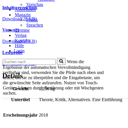
Vorschau
Inhaltsverzeichnis
AutorInnen
Magazin
Download
(28 KB)
Politik
Sprachen
Vorwort
Termine
Verlag
Kontakt
Download
(57 KB)
Hilfe
Login
Leseprobe
Suchen
Wenn die
Download
(73 KB)
nach …
Ergebnisse der automatischen Vervollständigung
verfügbar sind, verwenden Sie die Pfeile nach oben und
Details
unten, um sie zu überprüfen und die Eingabetaste, um
die gewünschte Seite aufzurufen. Nutzer von Touch-
Geräten können durch Berührung oder mit Wischgesten
Gewicht
0,256 kg
suchen.
Untertitel
Theorie, Kritik, Alternativen. Eine Einführung
Erscheinungsjahr
2018