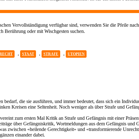
chen Vervollständigung verfügbar sind, verwenden Sie die Pfeile nach
ch Berührung oder mit Wischgesten suchen.
,
,
,
RECHT
STAAT
STRAFE
UTOPIEN
n bedarf, die sie ausführen, und immer bedeutet, dass sich ein Individuu
n linken Kreisen eine Seltenheit. Noch weniger als über Strafe und Gef
ereint zum ersten Mal Kritik an Strafe und Gefängnis mit einer Präsen
 Beiträge über Gefängniskritik, Wortmeldungen aus dem Gefängnis und
etwas zwischen «heilende Gerechtigkeit» und «transformierende Unrech
ergänzen einander dabei.