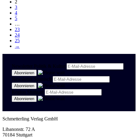
2
3
4
5
…
23
24
25
→
Newsletter Politik & Kultur
Newsletter Spanisch
Region Stuttgart
Schmetterling Verlag GmbH
Libanonstr. 72 A
70184 Stuttgart