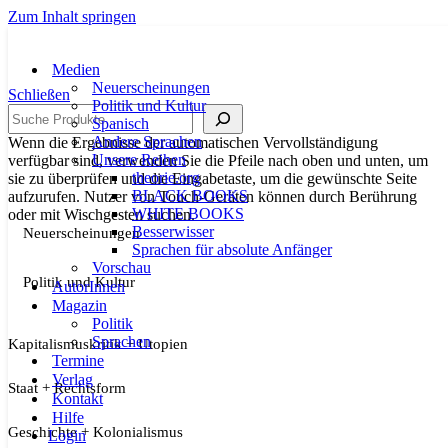
Zum Inhalt springen
Medien
Neuerscheinungen
Schließen
Politik und Kultur
Suche
Spanisch
Andere Sprachen
Wenn die Ergebnisse der automatischen Vervollständigung
Unsere Reihen
verfügbar sind, verwenden Sie die Pfeile nach oben und unten, um
theorie.org
sie zu überprüfen und die Eingabetaste, um die gewünschte Seite
BLACK BOOKS
aufzurufen. Nutzer von Touch-Geräten können durch Berührung
WHITE BOOKS
oder mit Wischgesten suchen.
Besserwisser
Neuerscheinungen
Sprachen für absolute Anfänger
Vorschau
Politik und Kultur
AutorInnen
Magazin
Politik
Sprachen
Kapitalismuskritik + Utopien
Termine
Verlag
Staat + Rechtsform
Kontakt
Hilfe
Geschichte + Kolonialismus
Login