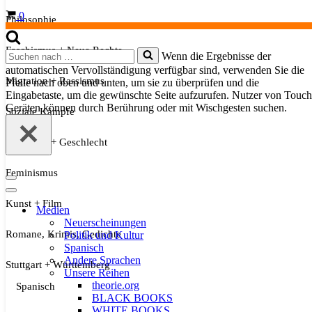
Warenkorb
0
Philosophie
Faschismus + Neue Rechte
Suchen
Wenn die Ergebnisse der
nach …
automatischen Vervollständigung verfügbar sind, verwenden Sie die
Migration + Rassismus
Pfeile nach oben und unten, um sie zu überprüfen und die
Eingabetaste, um die gewünschte Seite aufzurufen. Nutzer von Touch
Geräten können durch Berührung oder mit Wischgesten suchen.
Soziale Kämpfe
Sexualität + Geschlecht
Feminismus
Navigationsmenü
Navigationsmenü
Kunst + Film
Medien
Neuerscheinungen
Romane, Krimis, Gedichte
Politik und Kultur
Spanisch
Andere Sprachen
Stuttgart + Württemberg
Unsere Reihen
theorie.org
Spanisch
BLACK BOOKS
WHITE BOOKS