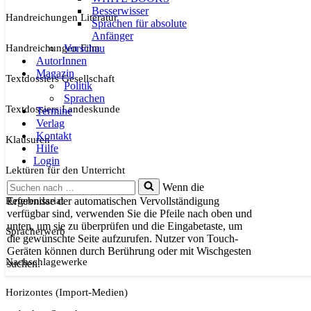
Besserwisser
Handreichungen Literatur
Sprachen für absolute
Anfänger
Handreichungen Film
Vorschau
AutorInnen
Magazin
Textdossiers Gesellschaft
Politik
Sprachen
Textdossiers Landeskunde
Termine
Verlag
Kontakt
Klausuren
Hilfe
Login
Lektüren für den Unterricht
Suchen
Wenn die
nach …
Referendariat
Ergebnisse der automatischen Vervollständigung
verfügbar sind, verwenden Sie die Pfeile nach oben und
unten, um sie zu überprüfen und die Eingabetaste, um
Spracherwerb
die gewünschte Seite aufzurufen. Nutzer von Touch-
Geräten können durch Berührung oder mit Wischgesten
Nachschlagewerke
suchen.
Horizontes (Import-Medien)