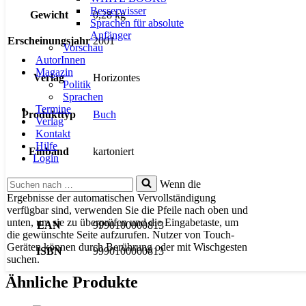
Besserwisser
Gewicht
0,28 kg
Sprachen für absolute
Anfänger
Erscheinungsjahr
2001
Vorschau
AutorInnen
Magazin
Verlag
Horizontes
Politik
Sprachen
Termine
Produkttyp
Buch
Verlag
Kontakt
Hilfe
Einband
kartoniert
Login
Suchen
Wenn die
Seiten
438
nach …
Ergebnisse der automatischen Vervollständigung
verfügbar sind, verwenden Sie die Pfeile nach oben und
unten, um sie zu überprüfen und die Eingabetaste, um
EAN
9990100000813
die gewünschte Seite aufzurufen. Nutzer von Touch-
Geräten können durch Berührung oder mit Wischgesten
ISBN
9990100000813
suchen.
Ähnliche Produkte