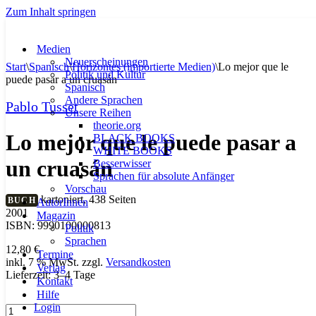
Zum Inhalt springen
Medien
Neuerscheinungen
Start
\
Spanisch
\
Horizontes (importierte Medien)
\
Lo mejor que le
Politik und Kultur
puede pasar a un cruasán
Spanisch
Andere Sprachen
Pablo Tusset
Unsere Reihen
theorie.org
Lo mejor que le puede pasar a
BLACK BOOKS
WHITE BOOKS
un cruasán
Besserwisser
Sprachen für absolute Anfänger
Vorschau
kartoniert, 438 Seiten
BUCH
AutorInnen
2001
Magazin
ISBN: 9990100000813
Politik
Sprachen
12,80
€
Termine
inkl. 7 % MwSt.
zzgl.
Versandkosten
Verlag
Lieferzeit:
3–4 Tage
Kontakt
Hilfe
Login
Lo