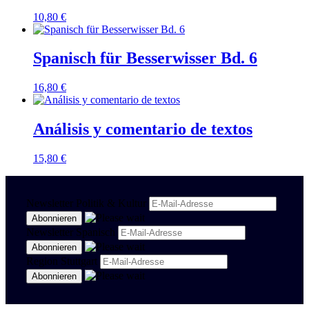
10,80
€
Spanisch für Besserwisser Bd. 6
16,80
€
Análisis y comentario de textos
15,80
€
Newsletter Politik & Kultur
Newsletter Spanisch
Region Stuttgart