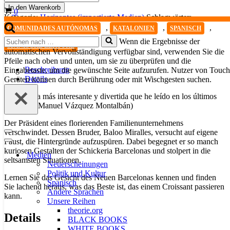
mejor
In den Warenkorb
Warenkorb
0
que
Kategorie:
Horizontes (importierte Medien)
Schlagwörter:
le
,
,
,
COMUNIDADES AUTÓNOMAS
KATALONIEN
SPANISCH
puede
Suchen
Wenn die Ergebnisse der
pasar
SPANISCHE LEKTÜRE
nach …
a
automatischen Vervollständigung verfügbar sind, verwenden Sie die
un
Pfeile nach oben und unten, um sie zu überprüfen und die
cruasán
Beschreibung
Eingabetaste, um die gewünschte Seite aufzurufen. Nutzer von Touch
Menge
Details
Geräten können durch Berührung oder mit Wischgesten suchen.
«La novela más interesante y divertida que he leído en los últimos
tiempos» (Manuel Vázquez Montalbán)
Der Präsident eines florierenden Familienunternehmens
verschwindet. Dessen Bruder, Baloo Miralles, versucht auf eigene
Navigationsmenü
Faust, die Hintergründe aufzuspüren. Dabei begegnet er so manch
Navigationsmenü
kuriosen Gestalten der Schickeria Barcelonas und stolpert in die
Medien
seltsamsten Situationen.
Neuerscheinungen
Politik und Kultur
Lernen Sie das Gesicht des Neuen Barcelonas kennen und finden
Spanisch
Sie lachend heraus, was das Beste ist, das einem Croissant passieren
Andere Sprachen
kann.
Unsere Reihen
theorie.org
Details
BLACK BOOKS
WHITE BOOKS