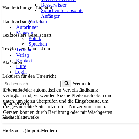
Besserwisser
Handreichungen Literatur
Sprachen für absolute
Anfänger
Handreichungen Film
Vorschau
AutorInnen
Magazin
Textdossiers Gesellschaft
Politik
Sprachen
Textdossiers Landeskunde
Termine
Verlag
Kontakt
Klausuren
Hilfe
Login
Lektüren für den Unterricht
Suchen
Wenn die
nach …
Referendariat
Ergebnisse der automatischen Vervollständigung
verfügbar sind, verwenden Sie die Pfeile nach oben und
unten, um sie zu überprüfen und die Eingabetaste, um
Spracherwerb
die gewünschte Seite aufzurufen. Nutzer von Touch-
Geräten können durch Berührung oder mit Wischgesten
Nachschlagewerke
suchen.
Horizontes (Import-Medien)