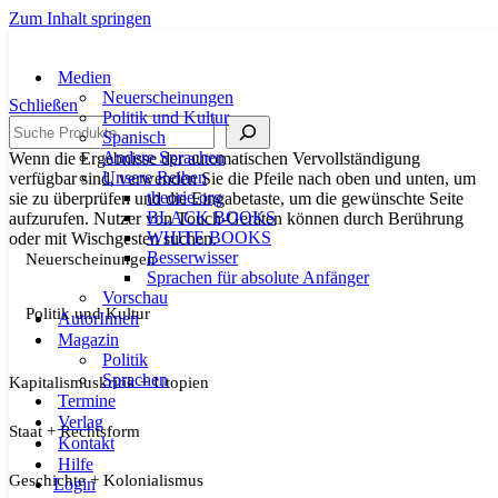
Zum Inhalt springen
Medien
Neuerscheinungen
Schließen
Politik und Kultur
Suche
Spanisch
Andere Sprachen
Wenn die Ergebnisse der automatischen Vervollständigung
Unsere Reihen
verfügbar sind, verwenden Sie die Pfeile nach oben und unten, um
theorie.org
sie zu überprüfen und die Eingabetaste, um die gewünschte Seite
BLACK BOOKS
aufzurufen. Nutzer von Touch-Geräten können durch Berührung
WHITE BOOKS
oder mit Wischgesten suchen.
Besserwisser
Neuerscheinungen
Sprachen für absolute Anfänger
Vorschau
Politik und Kultur
AutorInnen
Magazin
Politik
Sprachen
Kapitalismuskritik + Utopien
Termine
Verlag
Staat + Rechtsform
Kontakt
Hilfe
Geschichte + Kolonialismus
Login