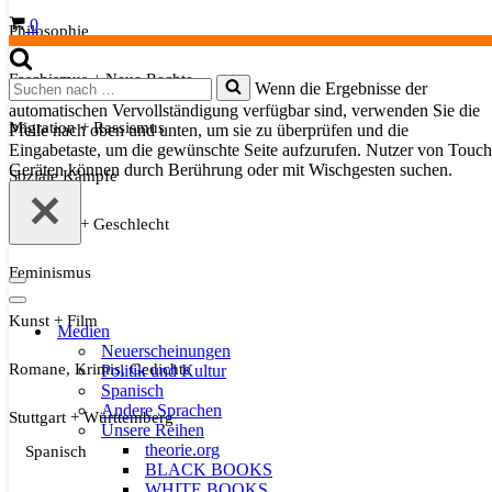
Warenkorb
0
Philosophie
Faschismus + Neue Rechte
Suchen
Wenn die Ergebnisse der
nach …
automatischen Vervollständigung verfügbar sind, verwenden Sie die
Migration + Rassismus
Pfeile nach oben und unten, um sie zu überprüfen und die
Eingabetaste, um die gewünschte Seite aufzurufen. Nutzer von Touch
Geräten können durch Berührung oder mit Wischgesten suchen.
Soziale Kämpfe
Sexualität + Geschlecht
Feminismus
Navigationsmenü
Navigationsmenü
Kunst + Film
Medien
Neuerscheinungen
Romane, Krimis, Gedichte
Politik und Kultur
Spanisch
Andere Sprachen
Stuttgart + Württemberg
Unsere Reihen
theorie.org
Spanisch
BLACK BOOKS
WHITE BOOKS