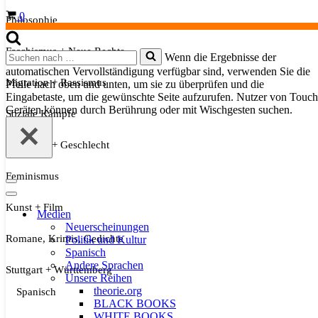
Warenkorb
0
Philosophie
Faschismus + Neue Rechte
Suchen
Wenn die Ergebnisse der
nach …
automatischen Vervollständigung verfügbar sind, verwenden Sie die
Migration + Rassismus
Pfeile nach oben und unten, um sie zu überprüfen und die
Eingabetaste, um die gewünschte Seite aufzurufen. Nutzer von Touch
Geräten können durch Berührung oder mit Wischgesten suchen.
Soziale Kämpfe
Sexualität + Geschlecht
Feminismus
Navigationsmenü
Navigationsmenü
Kunst + Film
Medien
Neuerscheinungen
Romane, Krimis, Gedichte
Politik und Kultur
Spanisch
Andere Sprachen
Stuttgart + Württemberg
Unsere Reihen
theorie.org
Spanisch
BLACK BOOKS
WHITE BOOKS