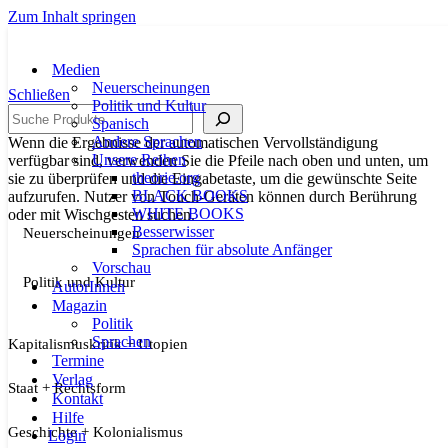
Zum Inhalt springen
Medien
Neuerscheinungen
Schließen
Politik und Kultur
Suche
Spanisch
Andere Sprachen
Wenn die Ergebnisse der automatischen Vervollständigung
Unsere Reihen
verfügbar sind, verwenden Sie die Pfeile nach oben und unten, um
theorie.org
sie zu überprüfen und die Eingabetaste, um die gewünschte Seite
BLACK BOOKS
aufzurufen. Nutzer von Touch-Geräten können durch Berührung
WHITE BOOKS
oder mit Wischgesten suchen.
Besserwisser
Neuerscheinungen
Sprachen für absolute Anfänger
Vorschau
Politik und Kultur
AutorInnen
Magazin
Politik
Sprachen
Kapitalismuskritik + Utopien
Termine
Verlag
Staat + Rechtsform
Kontakt
Hilfe
Geschichte + Kolonialismus
Login