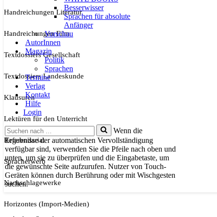
Besserwisser
Handreichungen Literatur
Sprachen für absolute
Anfänger
Handreichungen Film
Vorschau
AutorInnen
Magazin
Textdossiers Gesellschaft
Politik
Sprachen
Textdossiers Landeskunde
Termine
Verlag
Kontakt
Klausuren
Hilfe
Login
Lektüren für den Unterricht
Suchen
Wenn die
nach …
Referendariat
Ergebnisse der automatischen Vervollständigung
verfügbar sind, verwenden Sie die Pfeile nach oben und
unten, um sie zu überprüfen und die Eingabetaste, um
Spracherwerb
die gewünschte Seite aufzurufen. Nutzer von Touch-
Geräten können durch Berührung oder mit Wischgesten
Nachschlagewerke
suchen.
Horizontes (Import-Medien)