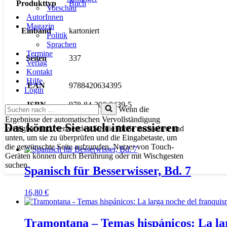
Produkttyp
Buch
Vorschau
AutorInnen
Magazin
Einband
kartoniert
Politik
Sprachen
Termine
Seiten
337
Verlag
Kontakt
Hilfe
EAN
9788420634395
Login
ISBN
978-84-206-3439-5
Suchen
Wenn die
nach …
Ergebnisse der automatischen Vervollständigung
Das könnte Sie auch interessieren
verfügbar sind, verwenden Sie die Pfeile nach oben und
unten, um sie zu überprüfen und die Eingabetaste, um
die gewünschte Seite aufzurufen. Nutzer von Touch-
Geräten können durch Berührung oder mit Wischgesten
suchen.
Spanisch für Besserwisser, Bd. 7
16,80
€
Tramontana – Temas hispánicos: La la