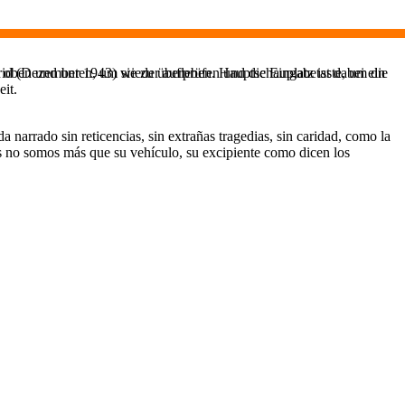
 oben und unten, um sie zu überprüfen und die Eingabetaste, um die
rid (Dezember 1943) wieder aufleben. Hauptschauplatz ist dabei ein
it.
 narrado sin reticencias, sin extrañas tragedias, sin caridad, como la
os no somos más que su vehículo, su excipiente como dicen los