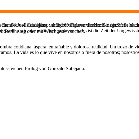
chen Vervollständigung verfügbar sind, verwenden Sie die Pfeile nach
 Camilo José Celas lässt anhand 60 Figuren die Nachkriegszeit in Mad
ngsvollen wie melancholischen, kreuzen. Es ist die Zeit der Ungewisshe
ch Berührung oder mit Wischgesten suchen.
bra cotidiana, áspera, entrañable y dolorosa realidad. Un trozo de vida
amos. La vida es lo que vive en nosotros o fuera de nosotros; nosostr
chlussreichen Prolog von Gonzalo Sobejano.