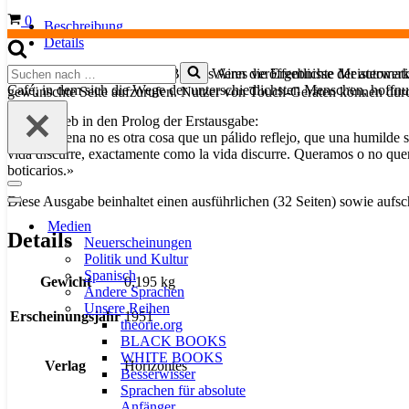
Warenkorb
0
Beschreibung
Details
Suchen
Wenn die Ergebnisse der automatis
Das aufgrund der Zensur in Buenos Aires veröffentlichte Meisterwerk
nach …
Café, in dem sich die Wege der unterschiedlichsten Menschen, hoffnu
gewünschte Seite aufzurufen. Nutzer von Touch-Geräten können dur
Cela schrieb in den Prolog der Erstausgabe:
«La Colmena no es otra cosa que un pálido reflejo, que una humilde som
vida discurre, exactamente como la vida discurre. Queramos o no quer
boticarios.»
Navigationsmenü
Diese Ausgabe beinhaltet einen ausführlichen (32 Seiten) sowie aufs
Navigationsmenü
Medien
Details
Neuerscheinungen
Politik und Kultur
Spanisch
Gewicht
0,195 kg
Andere Sprachen
Unsere Reihen
Erscheinungsjahr
1951
theorie.org
BLACK BOOKS
WHITE BOOKS
Verlag
Horizontes
Besserwisser
Sprachen für absolute
Anfänger