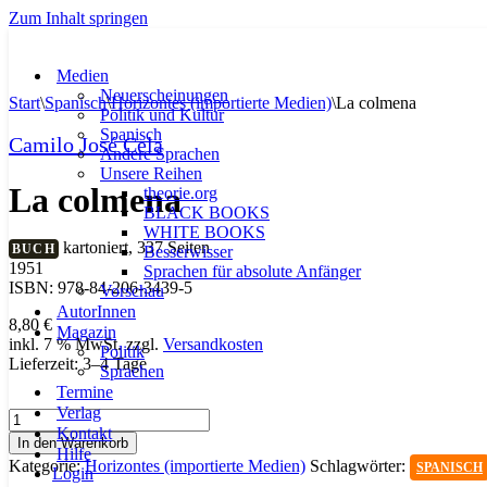
Zum Inhalt springen
Medien
Neuerscheinungen
Start
\
Spanisch
\
Horizontes (importierte Medien)
\
La colmena
Politik und Kultur
Spanisch
Camilo José Cela
Andere Sprachen
Unsere Reihen
La colmena
theorie.org
BLACK BOOKS
WHITE BOOKS
kartoniert, 337 Seiten
BUCH
Besserwisser
1951
Sprachen für absolute Anfänger
ISBN: 978-84-206-3439-5
Vorschau
AutorInnen
8,80
€
Magazin
inkl. 7 % MwSt.
zzgl.
Versandkosten
Politik
Lieferzeit:
3–4 Tage
Sprachen
Termine
Verlag
La
Kontakt
colmena
In den Warenkorb
Hilfe
Menge
Kategorie:
Horizontes (importierte Medien)
Schlagwörter:
SPANISCH
Login