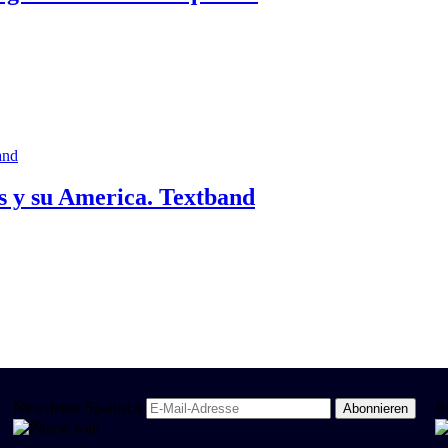
os y su America. Textband
Newsletter Spanisch
R