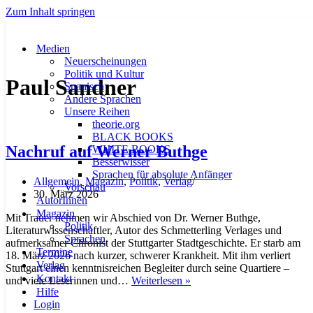
Zum Inhalt springen
Medien
Neuerscheinungen
Politik und Kultur
Paul Sandner
Spanisch
Andere Sprachen
Unsere Reihen
theorie.org
BLACK BOOKS
Nachruf auf Werner Buthge
WHITE BOOKS
Besserwisser
Sprachen für absolute Anfänger
Allgemein
,
Magazin
,
Politik
,
Verlag
Vorschau
30. März 2026
AutorInnen
Magazin
Mit Trauer nehmen wir Abschied von Dr. Werner Buthge,
Politik
Literaturwissenschaftler, Autor des Schmetterling Verlages und
Sprachen
aufmerksamer Chronist der Stuttgarter Stadtgeschichte. Er starb am
Termine
18. März 2026 nach kurzer, schwerer Krankheit. Mit ihm verliert
Verlag
Stuttgart einen kenntnisreichen Begleiter durch seine Quartiere –
Kontakt
Nachruf
und viele Leserinnen und…
Weiterlesen »
Hilfe
auf
Login
Werner