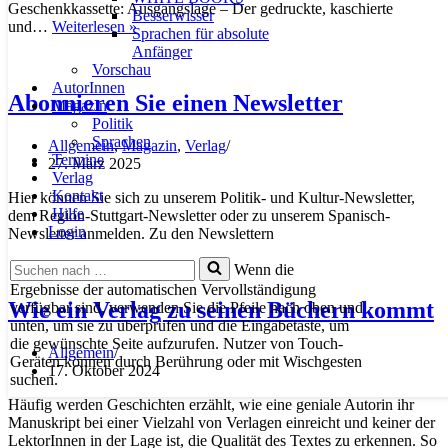
Geschenkkassette: Ausgangslage – Der gedruckte, kaschierte
Besserwisser
Wie
und…
Weiterlesen »
Sprachen für absolute
eine
Anfänger
Geschenkkassette
Vorschau
entsteht
AutorInnen
Abonnieren Sie einen Newsletter
Magazin
Politik
Sprachen
Allgemein
,
Magazin
,
Verlag
Termine
27. März 2025
Verlag
Kontakt
Hier können Sie sich zu unserem Politik- und Kultur-Newsletter,
Hilfe
dem Region-Stuttgart-Newsletter oder zu unserem Spanisch-
Login
Newsletter anmelden. Zu den Newslettern
Suchen
Wenn die
nach …
Ergebnisse der automatischen Vervollständigung
Wie ein Verlag zu seinen Büchern kommt
verfügbar sind, verwenden Sie die Pfeile nach oben und
unten, um sie zu überprüfen und die Eingabetaste, um
die gewünschte Seite aufzurufen. Nutzer von Touch-
Allgemein
Geräten können durch Berührung oder mit Wischgesten
17. Oktober 2024
suchen.
Häufig werden Geschichten erzählt, wie eine geniale Autorin ihr
Manuskript bei einer Vielzahl von Verlagen einreicht und keiner der
LektorInnen in der Lage ist, die Qualität des Textes zu erkennen. So