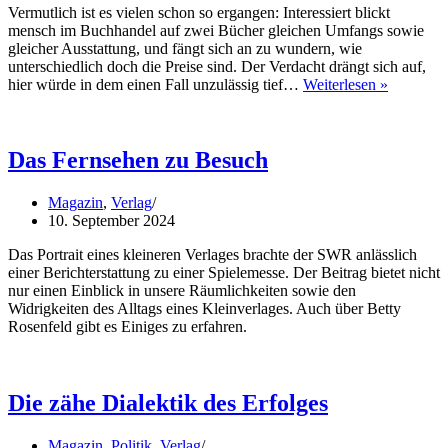
Vermutlich ist es vielen schon so ergangen: Interessiert blickt
mensch im Buchhandel auf zwei Bücher gleichen Umfangs sowie
gleicher Ausstattung, und fängt sich an zu wundern, wie
unterschiedlich doch die Preise sind. Der Verdacht drängt sich auf,
Wie
hier würde in dem einen Fall unzulässig tief…
Weiterlesen »
ein
Ladenpre
entsteht
Das Fernsehen zu Besuch
Magazin
,
Verlag
10. September 2024
Das Portrait eines kleineren Verlages brachte der SWR anlässlich
einer Berichterstattung zu einer Spielemesse. Der Beitrag bietet nicht
nur einen Einblick in unsere Räumlichkeiten sowie den
Widrigkeiten des Alltags eines Kleinverlages. Auch über Betty
Rosenfeld gibt es Einiges zu erfahren.
Die zähe Dialektik des Erfolges
Magazin
,
Politik
,
Verlag