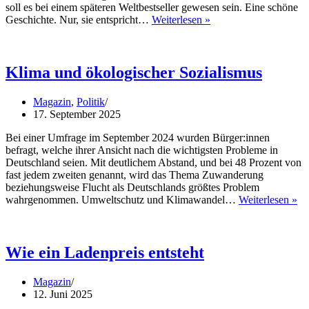
soll es bei einem späteren Weltbestseller gewesen sein. Eine schöne
Wie
Geschichte. Nur, sie entspricht…
Weiterlesen »
ein
Verlag
zu
seinen
Klima und ökologischer Sozialismus
Büchern
kommt
Magazin
,
Politik
17. September 2025
Bei einer Umfrage im September 2024 wurden Bürger:innen
befragt, welche ihrer Ansicht nach die wichtigsten Probleme in
Deutschland seien. Mit deutlichem Abstand, und bei 48 Prozent von
fast jedem zweiten genannt, wird das Thema Zuwanderung
beziehungsweise Flucht als Deutschlands größtes Problem
Kl
wahrgenommen. Umweltschutz und Klimawandel…
Weiterlesen »
un
ök
So
Wie ein Ladenpreis entsteht
Magazin
12. Juni 2025