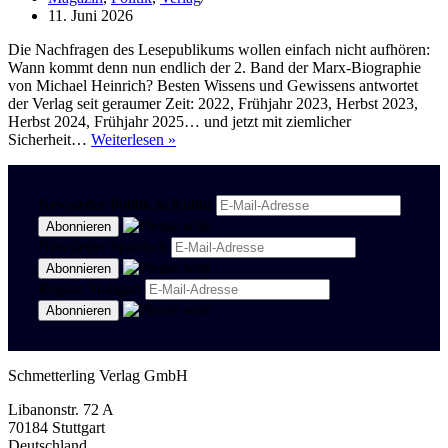
11. Juni 2026
Die Nachfragen des Lesepublikums wollen einfach nicht aufhören:
Wann kommt denn nun endlich der 2. Band der Marx-Biographie
von Michael Heinrich? Besten Wissens und Gewissens antwortet
der Verlag seit geraumer Zeit: 2022, Frühjahr 2023, Herbst 2023,
Herbst 2024, Frühjahr 2025… und jetzt mit ziemlicher
Die
Sicherheit…
Weiterlesen »
zähe
Dialektik
des
Newsletter Politik & Kultur
Erfolges
Newsletter Spanisch
Region Stuttgart
Schmetterling Verlag GmbH
Libanonstr. 72 A
70184 Stuttgart
Deutschland