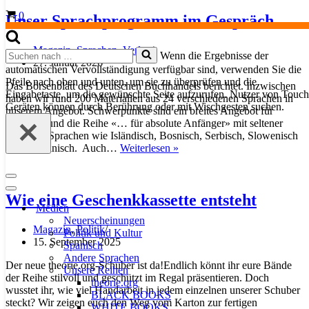
Buthge
Warenkorb
0
Unser Sprachprogramm im Gespräch
Magazin
,
Sprachen
,
Verlag
Suchen
Wenn die Ergebnisse der
27. Januar 2026
nach …
automatischen Vervollständigung verfügbar sind, verwenden Sie die
Pfeile nach oben und unten, um sie zu überprüfen und die
Das Börsenblatt des Deutschen Buchhandels berichtet. Inzwischen
Eingabetaste, um die gewünschte Seite aufzurufen. Nutzer von Touch
haben wir rund 200 Materialien aus 24 verschiedenen Sprachen in
Geräten können durch Berührung oder mit Wischgesten suchen.
unserem Angebot. Schwerpunkte sind ein breites Angebot für
Spanisch und die Reihe «… für absolute Anfänger» mit seltener
gelernten Sprachen wie Isländisch, Bosnisch, Serbisch, Slowenisch
Unser
und Koreanisch. Auch…
Weiterlesen »
Sprachprogramm
im
Navigationsmenü
Gespräch
Navigationsmenü
Wie eine Geschenkkassette entsteht
Medien
Neuerscheinungen
Magazin
,
Politik
Politik und Kultur
15. September 2025
Spanisch
Andere Sprachen
Der neue theorie.org-Schuber ist da!Endlich könnt ihr eure Bände
Unsere Reihen
der Reihe stilvoll und geschützt im Regal präsentieren. Doch
theorie.org
wusstet ihr, wie viel Handarbeit in jedem einzelnen unserer Schuber
BLACK BOOKS
steckt? Wir zeigen euch den Weg vom Karton zur fertigen
WHITE BOOKS