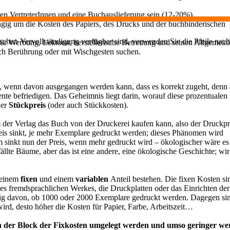
nen VertreterInnen und eine Buchauslieferung sein (12-20%).
angig um die Kosten des Papiers, des Drucks und der buchbinderischen
chen Vervollständigung verfügbar sind, verwenden Sie die Pfeile nach
ür Werbung, Lektorat, herstellerische Betreuung und seinen Allgemein
ch Berührung oder mit Wischgesten suchen.
iede, wenn davon ausgegangen werden kann, dass es korrekt zugeht, denn
te befriedigen. Das Geheimnis liegt darin, worauf diese prozentualen
der
Stückpreis
(oder auch Stückkosten).
u dem der Verlag das Buch von der Druckerei kaufen kann, also der Druckpr
reis sinkt, je mehr Exemplare gedruckt werden; dieses Phänomen wird
m sinkt nun der Preis, wenn mehr gedruckt wird – ökologischer wäre es
llte Bäume, aber das ist eine andere, eine ökologische Geschichte; wir
 einem
fixen
und einem
variablen
Anteil bestehen. Die fixen Kosten si
nes fremdsprachlichen Werkes, die Druckplatten oder das Einrichten der
ig davon, ob 1000 oder 2000 Exemplare gedruckt werden. Dagegen sin
rd, desto höher die Kosten für Papier, Farbe, Arbeitszeit…
nn der Block der Fixkosten umgelegt werden und umso geringer w