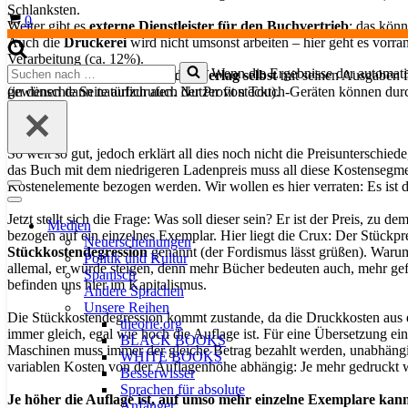
Schlanksten.
Warenkorb
0
Weiter gibt es
externe Dienstleister
für den Buchvertrieb
; das kön
Auch die
Druckerei
wird nicht umsonst arbeiten – hier geht es vorr
Verarbeitung (ca. 12%).
Suchen
Wenn die Ergebnisse der automatis
Last but not least ist da noch
der Verlag selbst
mit seinen Ausgaben f
nach …
(in denen dann natürlich auch der Profit steckt).
gewünschte Seite aufzurufen. Nutzer von Touch-Geräten können dur
So weit so gut, jedoch erklärt all dies noch nicht die Preisuntersch
das Buch mit dem niedrigeren Ladenpreis muss all diese Kostensegmen
Kostenelemente bezogen werden. Wir wollen es hier verraten: Es ist 
Navigationsmenü
Navigationsmenü
Jetzt stellt sich die Frage: Was soll dieser sein? Er ist der Preis, z
Medien
bezogen auf ein einzelnes Exemplar. Hier liegt die Crux: Der Stückp
Neuerscheinungen
Stückkostendegression
genannt (der Fordismus lässt grüßen). Waru
Politik und Kultur
allemal, er würde steigen, denn mehr Bücher bedeuten auch, mehr gefä
Spanisch
befinden uns hier im Kapitalismus.
Andere Sprachen
Unsere Reihen
Die Stückkostendegression kommt zustande, da die Druckkosten aus
theorie.org
immer gleich, egal wie hoch die Auflage ist. Für eine Übersetzung ei
BLACK BOOKS
Maschinen muss immer der gleiche Betrag bezahlt werden, unabhäng
WHITE BOOKS
variablen Kosten von der Auflagenhöhe abhängig: Je mehr gedruckt wi
Besserwisser
Sprachen für absolute
Je höher die Auflage ist, auf umso mehr einzelne Exemplare ka
Anfänger