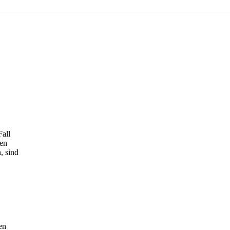
Fall
gen
, sind
en