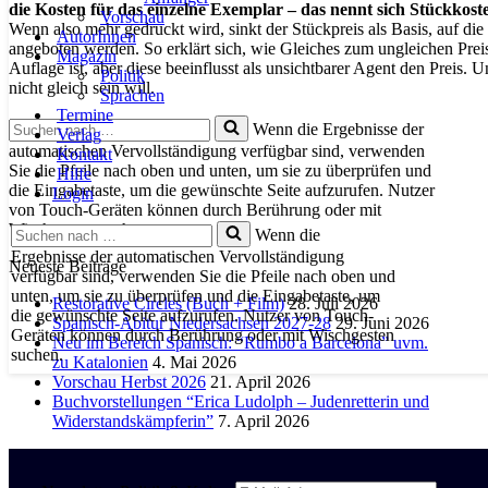
die Kosten für das einzelne Exemplar – das nennt sich Stückkost
Vorschau
Wenn also mehr gedruckt wird, sinkt der Stückpreis als Basis, auf d
AutorInnen
angeboten werden. So erklärt sich, wie Gleiches zum ungleichen Prei
Magazin
Auflage ist, aber diese beeinflusst als unsichtbarer Agent den Preis.
Politik
nicht gleich sein will.
Sprachen
Termine
Suchen
Wenn die Ergebnisse der
Verlag
nach …
automatischen Vervollständigung verfügbar sind, verwenden
Kontakt
Sie die Pfeile nach oben und unten, um sie zu überprüfen und
Hilfe
die Eingabetaste, um die gewünschte Seite aufzurufen. Nutzer
Login
von Touch-Geräten können durch Berührung oder mit
Wischgesten suchen.
Suchen
Wenn die
nach …
Ergebnisse der automatischen Vervollständigung
Neueste Beiträge
verfügbar sind, verwenden Sie die Pfeile nach oben und
unten, um sie zu überprüfen und die Eingabetaste, um
Restorative Circles (Buch + Film)
28. Juli 2026
die gewünschte Seite aufzurufen. Nutzer von Touch-
Spanisch-Abitur Niedersachsen 2027-28
29. Juni 2026
Geräten können durch Berührung oder mit Wischgesten
Neu im Bereich Spanisch: “Rumbo a Barcelona” uvm.
suchen.
zu Katalonien
4. Mai 2026
Vorschau Herbst 2026
21. April 2026
Buchvorstellungen “Erica Ludolph – Judenretterin und
Widerstandskämpferin”
7. April 2026