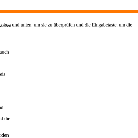
 oben und unten, um sie zu überprüfen und die Eingabetaste, um die
kosten
 auch
eis
nd
d die
erden