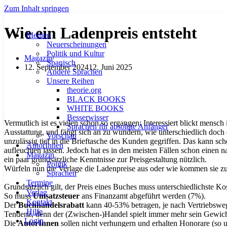
Zum Inhalt springen
Wie ein Ladenpreis entsteht
Medien
Neuerscheinungen
Politik und Kultur
Magazin
Spanisch
12. September 2024
12. Juni 2025
Andere Sprachen
Unsere Reihen
theorie.org
BLACK BOOKS
WHITE BOOKS
Besserwisser
Vermutlich ist es vielen schon so ergangen: Interessiert blickt men
Sprachen für absolute Anfänger
Ausstattung, und fängt sich an zu wundern, wie unterschiedlich doch d
Vorschau
unzulässig tief in die Brieftasche des Kunden gegriffen. Das kann sch
AutorInnen
aufleuchten lassen. Jedoch hat es in den meisten Fällen schon einen 
Magazin
ein paar grundsätzliche Kenntnisse zur Preisgestaltung nützlich.
Politik
Würfeln nun die Verlage die Ladenpreise aus oder wie kommen sie zu
Sprachen
Termine
Grundsätzlich gilt, der Preis eines Buches muss unterschiedlichste Ko
Verlag
So muss
Umsatzsteuer
ans Finanzamt abgeführt werden (7%).
Kontakt
Der
Buchhandelsrabatt
kann 40-53% betragen, je nach Vertriebsweg
Hilfe
Tendenz, denn der (Zwischen-)Handel spielt immer mehr sein Gewich
Login
Die
AutorInnen
sollen nicht verhungern und erhalten Honorare (so u