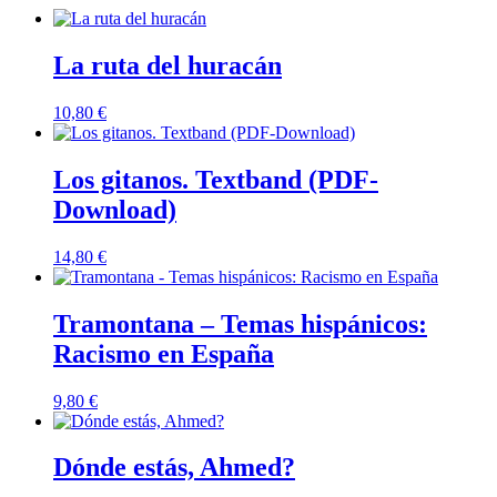
La ruta del huracán
10,80
€
Los gitanos. Textband (PDF-
Download)
14,80
€
Tramontana – Temas hispánicos:
Racismo en España
9,80
€
Dónde estás, Ahmed?