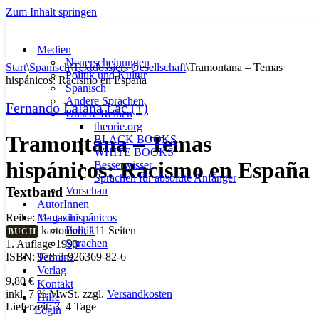
Zum Inhalt springen
Medien
Neuerscheinungen
Start
\
Spanisch
\
Textdossiers Gesellschaft
\
Tramontana – Temas
Politik und Kultur
hispánicos: Racismo en España
Spanisch
Andere Sprachen
Fernando Lalana Lac (†)
Unsere Reihen
theorie.org
Tramontana – Temas
BLACK BOOKS
WHITE BOOKS
hispánicos: Racismo en España
Besserwisser
Sprachen für absolute Anfänger
Textband
Vorschau
AutorInnen
Magazin
Reihe:
Temas hispánicos
Politik
kartoniert, 111 Seiten
BUCH
Sprachen
1. Auflage 1993
Termine
ISBN: 978-3-926369-82-6
Verlag
9,80
€
Kontakt
inkl. 7 % MwSt.
zzgl.
Versandkosten
Hilfe
Lieferzeit:
3–4 Tage
Login