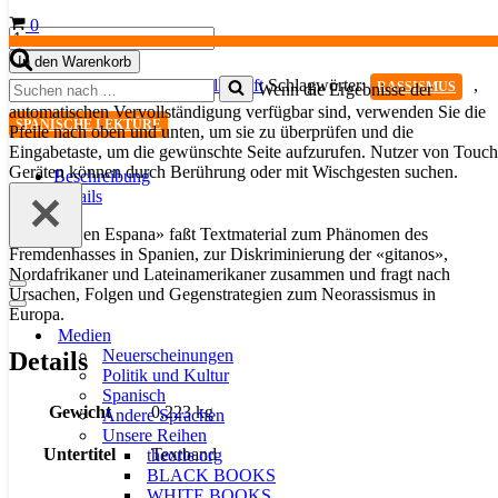
Warenkorb
0
Tramontana
-
In den Warenkorb
Temas
Suchen
Kategorie:
Textdossiers Gesellschaft
Schlagwörter:
,
RASSISMUS
Wenn die Ergebnisse der
hispánicos:
nach …
automatischen Vervollständigung verfügbar sind, verwenden Sie die
Racismo
SPANISCHE LEKTÜRE
Pfeile nach oben und unten, um sie zu überprüfen und die
en
Eingabetaste, um die gewünschte Seite aufzurufen. Nutzer von Touch
España
Geräten können durch Berührung oder mit Wischgesten suchen.
Menge
Beschreibung
Details
«Racismo en Espana» faßt Textmaterial zum Phänomen des
Fremdenhasses in Spanien, zur Diskriminierung der «gitanos»,
Nordafrikaner und Lateinamerikaner zusammen und fragt nach
Navigationsmenü
Ursachen, Folgen und Gegenstrategien zum Neorassismus in
Navigationsmenü
Europa.
Medien
Neuerscheinungen
Details
Politik und Kultur
Spanisch
Gewicht
0,223 kg
Andere Sprachen
Unsere Reihen
Untertitel
Textband
theorie.org
BLACK BOOKS
WHITE BOOKS