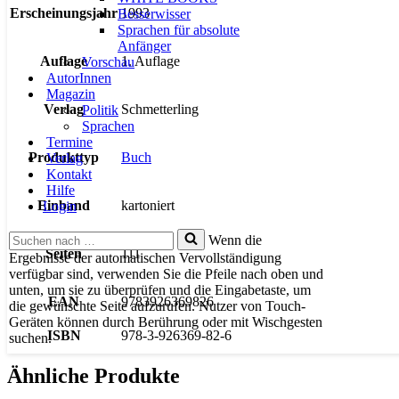
Erscheinungsjahr
1993
Besserwisser
Sprachen für absolute
Anfänger
Auflage
1. Auflage
Vorschau
AutorInnen
Magazin
Verlag
Schmetterling
Politik
Sprachen
Termine
Produkttyp
Buch
Verlag
Kontakt
Hilfe
Einband
kartoniert
Login
Suchen
Wenn die
nach …
Seiten
111
Ergebnisse der automatischen Vervollständigung
verfügbar sind, verwenden Sie die Pfeile nach oben und
unten, um sie zu überprüfen und die Eingabetaste, um
EAN
9783926369826
die gewünschte Seite aufzurufen. Nutzer von Touch-
Geräten können durch Berührung oder mit Wischgesten
ISBN
978-3-926369-82-6
suchen.
Ähnliche Produkte