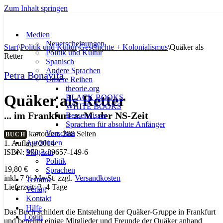
Zum Inhalt springen
Medien
Neuerscheinungen
Start
\
Politik und Kultur
\
Geschichte + Kolonialismus
\
Quäker als
Politik und Kultur
Retter
Spanisch
Andere Sprachen
Petra Bonavita
Unsere Reihen
theorie.org
Quäker als Retter
BLACK BOOKS
WHITE BOOKS
... im Frankfurt a. M. der NS-Zeit
Besserwisser
Sprachen für absolute Anfänger
Vorschau
kartoniert, 288 Seiten
BUCH
AutorInnen
1. Auflage 2014
Magazin
ISBN: 978-3-89657-149-6
Politik
19,80
€
Sprachen
inkl. 7 % MwSt.
zzgl.
Versandkosten
Termine
Lieferzeit:
3–4 Tage
Verlag
Kontakt
Hilfe
Das Buch schildert die Entstehung der Quäker-Gruppe in Frankfurt
Login
und benennt einige Mitglieder und Freunde der Quäker anhand