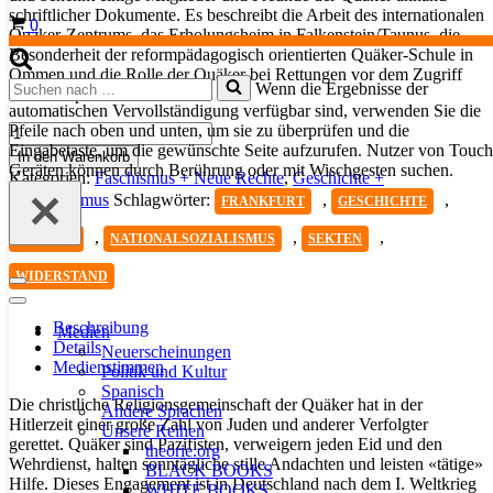
schriftlicher Dokumente. Es beschreibt die Arbeit des internationalen
Warenkorb
0
Quäker-Zentrums, das Erholungsheim in Falkenstein/Taunus, die
Besonderheit der reformpädagogisch orientierten Quäker-Schule in
Ommen und die Rolle der Quäker bei Rettungen vor dem Zugriff
Suchen
Wenn die Ergebnisse der
der Gestapo.
nach …
automatischen Vervollständigung verfügbar sind, verwenden Sie die
Pfeile nach oben und unten, um sie zu überprüfen und die
Quäker
Eingabetaste, um die gewünschte Seite aufzurufen. Nutzer von Touch
als
In den Warenkorb
Geräten können durch Berührung oder mit Wischgesten suchen.
Retter
Kategorien:
Faschismus + Neue Rechte
,
Geschichte +
Menge
Kolonialismus
Schlagwörter:
,
,
FRANKFURT
GESCHICHTE
,
,
,
GESTAPO
NATIONALSOZIALISMUS
SEKTEN
WIDERSTAND
Navigationsmenü
Navigationsmenü
Beschreibung
Medien
Details
Neuerscheinungen
Medienstimmen
Politik und Kultur
Spanisch
Die christliche Religionsgemeinschaft der Quäker hat in der
Andere Sprachen
Hitlerzeit einer große Zahl von Juden und anderer Verfolgter
Unsere Reihen
gerettet. Quäker sind Pazifisten, verweigern jeden Eid und den
theorie.org
Wehrdienst, halten sonntägliche stille Andachten und leisten «tätige»
BLACK BOOKS
Hilfe. Dieses Engagement ist in Deutschland nach dem I. Weltkrieg
WHITE BOOKS