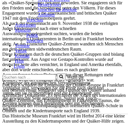
als «Quäker-Speisung» bekannt geworden. Sie engagieren sich für
Besserwisser
den Frieden und die Versöhnung unter den Völkern. Für dieses
Sprachen für absolute
Engagement wurden die amerikanischen und britischen Quäker
Anfänger
1947 mit dem Friedensnobelpreis geehrt.
Vorschau
Als nach der Pogromnacht am 9. November 1938 die verfolgten
AutorInnen
Juden händeringend nach einer schnellen
Magazin
Auswanderungsgelegenheit suchten, wurden die beiden
Politik
internationalen Quäkerzentren in Berlin und in Frankfurt besonders
Sprachen
aktiv. An das Frankfurter Quäker-Zentrum wandten sich Menschen
Termine
aus dem gesamten südwestdeutschen Raum.
Verlag
Diese Rettungen durch die deutschen Quäker-Gruppen sind bislang
Kontakt
fast unbekannt. Aus Angst vor Gestapo-Kontrollen wurde auf
Hilfe
deutscher Seite alles vernichtet, in England und Amerika ebenfalls,
Login
aber dort wurde entschieden, dass es nach geglückter
Auswanderung keiner Dokumentation dieser Rettungen mehr
Suchen
Wenn die
bedürfe, wenn der Emigrant sicher «gelandet» war.
nach …
Ergebnisse der automatischen Vervollständigung
Das Buch schildert die Entstehung der Quäker-Gruppe in Frankfurt
verfügbar sind, verwenden Sie die Pfeile nach oben und
und benennt einige Mitglieder und Freunde der Quäker anhand
unten, um sie zu überprüfen und die Eingabetaste, um
schriftlicher Dokumente. Es beschreibt die Arbeit des internationalen
die gewünschte Seite aufzurufen. Nutzer von Touch-
Quäker-Zentrums, das Erholungsheim in Falkenstein/Taunus, die
Geräten können durch Berührung oder mit Wischgesten
Besonderheit der reformpädagogisch orientierten Quäker-Schule in
suchen.
Ommen und die Kindertransporte nach England 1939.
Das Historische Museum Frankfurt wird im Herbst 2014 eine kleine
Ausstellung zu den Kindertransporten und der Quäker-Hilfe zeigen.