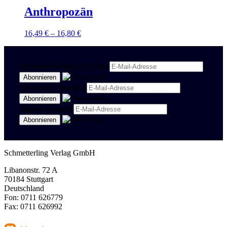
Anthropozän
16,49
€
–
16,80
€
Newsletter Politik & Kultur
Newsletter Spanisch
Region Stuttgart
Schmetterling Verlag GmbH
Libanonstr. 72 A
70184 Stuttgart
Deutschland
Fon: 0711 626779
Fax: 0711 626992