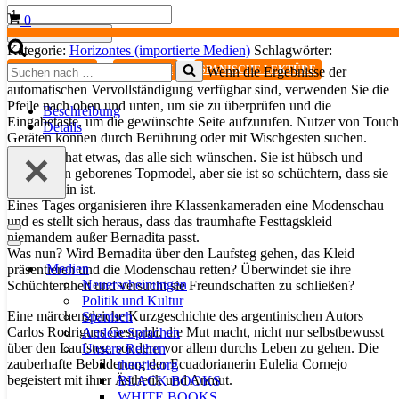
La
Warenkorb
0
Modelo
In den Warenkorb
Top
Kategorie:
Horizontes (importierte Medien)
Schlagwörter:
-
Suchen
,
,
JUGENDLICHE
SPANISCH
SPANISCHE LEKTÜRE
Wenn die Ergebnisse der
Das
nach …
automatischen Vervollständigung verfügbar sind, verwenden Sie die
Topmodell
Pfeile nach oben und unten, um sie zu überprüfen und die
Menge
Beschreibung
Eingabetaste, um die gewünschte Seite aufzurufen. Nutzer von Touch
Details
Geräten können durch Berührung oder mit Wischgesten suchen.
Bernadita hat etwas, das alle sich wünschen. Sie ist hübsch und
elegant, ein geborenes Topmodel, aber sie ist so schüchtern, dass sie
immer allein ist.
Eines Tages organisieren ihre Klassenkameraden eine Modenschau
und es stellt sich heraus, dass das traumhafte Festtagskleid
Navigationsmenü
niemandem außer Bernadita passt.
Navigationsmenü
Was nun? Wird Bernadita über den Laufsteg gehen, das Kleid
Medien
präsentieren und die Modenschau retten? Überwindet sie ihre
Neuerscheinungen
Schüchternheit und versucht sie Freundschaften zu schließen?
Politik und Kultur
Eine märchengleiche Kurzgeschichte des argentinischen Autors
Spanisch
Carlos Rodrigues Gesualdi, die Mut macht, nicht nur selbstbewusst
Andere Sprachen
über den Laufsteg, sondern vor allem durchs Leben zu gehen. Die
Unsere Reihen
zauberhafte Bebilderung der Ecuadorianerin Eulelia Cornejo
theorie.org
begeistert mit ihrer Ästhetik und Anmut.
BLACK BOOKS
WHITE BOOKS