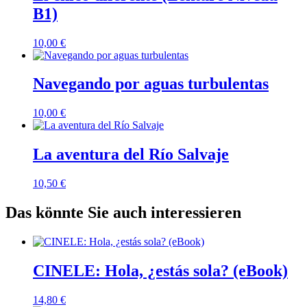
B1)
10,00
€
Navegando por aguas turbulentas
10,00
€
La aventura del Río Salvaje
10,50
€
Das könnte Sie auch interessieren
CINELE: Hola, ¿estás sola? (eBook)
14,80
€