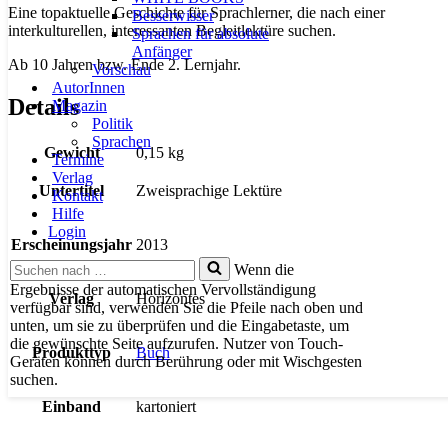
Eine topaktuelle Geschichte für Sprachlerner, die nach einer
Besserwisser
interkulturellen, interessanten Begleitlektüre suchen.
Sprachen für absolute
Anfänger
Ab 10 Jahren bzw. Ende 2. Lernjahr.
Vorschau
AutorInnen
Details
Magazin
Politik
Sprachen
Gewicht
0,15 kg
Termine
Verlag
Untertitel
Zweisprachige Lektüre
Kontakt
Hilfe
Login
Erscheinungsjahr
2013
Suchen
Wenn die
nach …
Ergebnisse der automatischen Vervollständigung
Verlag
Horizontes
verfügbar sind, verwenden Sie die Pfeile nach oben und
unten, um sie zu überprüfen und die Eingabetaste, um
die gewünschte Seite aufzurufen. Nutzer von Touch-
Produkttyp
Buch
Geräten können durch Berührung oder mit Wischgesten
suchen.
Einband
kartoniert