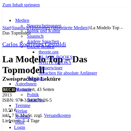
Zum Inhalt springen
Medien
Neuerscheinungen
Start
\
Spanisch
\
Horizontes (importierte Medien)
\
La Modelo Top –
Politik und Kultur
Das Topmodell
Spanisch
Andere Sprachen
Carlos Rodrigues Gesualdi
Unsere Reihen
theorie.org
La Modelo Top – Das
BLACK BOOKS
WHITE BOOKS
Topmodell
Besserwisser
Sprachen für absolute Anfänger
Zweisprachige Lektüre
Vorschau
AutorInnen
Magazin
kartoniert, 43 Seiten
BUCH
Politik
2013
Sprachen
ISBN: 978-3-943079-26-5
Termine
10,50
€
Verlag
inkl. 7 % MwSt.
zzgl.
Versandkosten
Kontakt
Lieferzeit:
3–4 Tage
Hilfe
Login