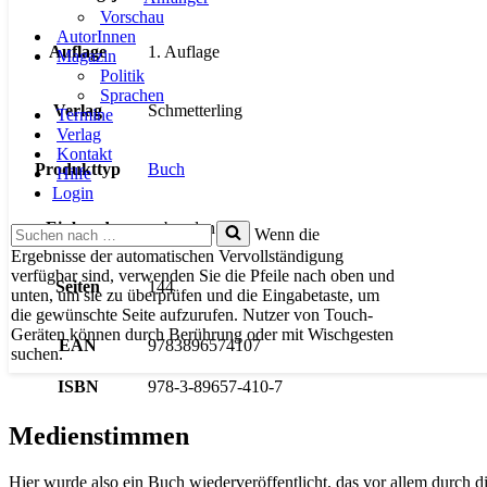
Vorschau
AutorInnen
Auflage
1. Auflage
Magazin
Politik
Sprachen
Verlag
Schmetterling
Termine
Verlag
Kontakt
Produkttyp
Buch
Hilfe
Login
Einband
gebunden
Suchen
Wenn die
nach …
Ergebnisse der automatischen Vervollständigung
verfügbar sind, verwenden Sie die Pfeile nach oben und
Seiten
144
unten, um sie zu überprüfen und die Eingabetaste, um
die gewünschte Seite aufzurufen. Nutzer von Touch-
Geräten können durch Berührung oder mit Wischgesten
EAN
9783896574107
suchen.
ISBN
978-3-89657-410-7
Medienstimmen
Hier wurde also ein Buch wiederveröffentlicht, das vor allem durch di