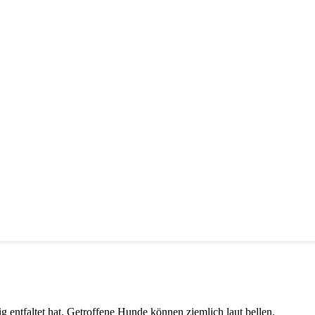
g entfaltet hat. Getroffene Hunde können ziemlich laut bellen.