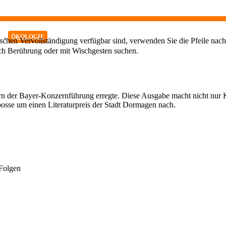
,
ÖKOLOGIE
chen Vervollständigung verfügbar sind, verwenden Sie die Pfeile nach
ch Berührung oder mit Wischgesten suchen.
rn der Bayer-Konzernführung erregte. Diese Ausgabe macht nicht nur 
posse um einen Literaturpreis der Stadt Dormagen nach.
 Folgen