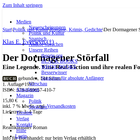
Zum Inhalt springen
Medien
Neuerscheinungen
Start
\
Politik und Kultur
\
Romane, Krimis, Gedichte
\
Der Dormagener S
Politik und Kultur
Spanisch
Klas E. Everwyn (†)
Andere Sprachen
Unsere Reihen
Der Dormagener Störfall
theorie.org
BLACK BOOKS
Eine Legende. Eine Real-Fiction und ihre realen F
WHITE BOOKS
Besserwisser
Sprachen für absolute Anfänger
gebunden, 144 Seiten
BUCH
Vorschau
1. Auflage 1997
AutorInnen
ISBN: 978-3-89657-410-7
Magazin
15,80
€
Politik
inkl. 7 % MwSt.
zzgl.
Versandkosten
Sprachen
Lieferzeit:
3–4 Tage
Termine
Verlag
Kontakt
Realfiktionaler Roman
Hilfe
Login
Info für Buchhandel: nur beim Verlag erhältlich