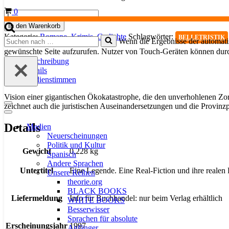
Warenkorb
0
Der
Dormagener
In den Warenkorb
Störfall
Kategorie:
Romane, Krimis, Gedichte
Schlagwörter:
BELLETRISTIK
Suchen
Wenn die Ergebnisse der automatis
Menge
nach …
gewünschte Seite aufzurufen. Nutzer von Touch-Geräten können dur
Beschreibung
Details
Medienstimmen
Vision einer gigantischen Ökokatastrophe, die den unverhohlenen Zo
zeichnet auch die juristischen Auseinandersetzungen und die Provinz
Navigationsmenü
Navigationsmenü
Details
Medien
Neuerscheinungen
Politik und Kultur
Gewicht
0,228 kg
Spanisch
Andere Sprachen
Untertitel
Eine Legende. Eine Real-Fiction und ihre realen
Unsere Reihen
theorie.org
BLACK BOOKS
Liefermeldung
Info für Buchhandel: nur beim Verlag erhältlich
WHITE BOOKS
Besserwisser
Sprachen für absolute
Erscheinungsjahr
1997
Anfänger