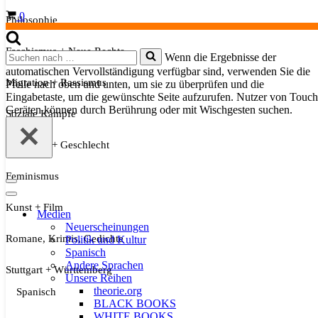
Warenkorb
0
Philosophie
Faschismus + Neue Rechte
Suchen
Wenn die Ergebnisse der
nach …
automatischen Vervollständigung verfügbar sind, verwenden Sie die
Migration + Rassismus
Pfeile nach oben und unten, um sie zu überprüfen und die
Eingabetaste, um die gewünschte Seite aufzurufen. Nutzer von Touch
Geräten können durch Berührung oder mit Wischgesten suchen.
Soziale Kämpfe
Sexualität + Geschlecht
Feminismus
Navigationsmenü
Navigationsmenü
Kunst + Film
Medien
Neuerscheinungen
Romane, Krimis, Gedichte
Politik und Kultur
Spanisch
Andere Sprachen
Stuttgart + Württemberg
Unsere Reihen
theorie.org
Spanisch
BLACK BOOKS
WHITE BOOKS