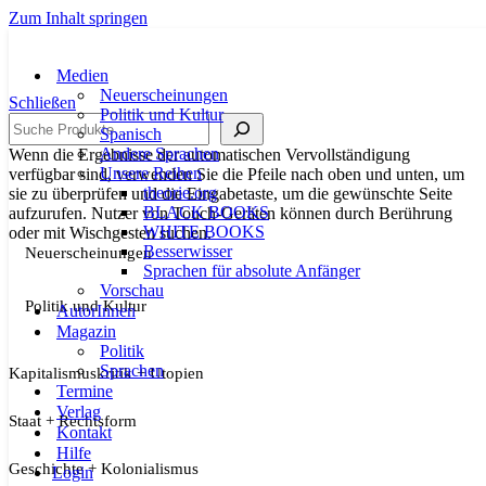
Zum Inhalt springen
Medien
Neuerscheinungen
Schließen
Politik und Kultur
Suche
Spanisch
Andere Sprachen
Wenn die Ergebnisse der automatischen Vervollständigung
Unsere Reihen
verfügbar sind, verwenden Sie die Pfeile nach oben und unten, um
theorie.org
sie zu überprüfen und die Eingabetaste, um die gewünschte Seite
BLACK BOOKS
aufzurufen. Nutzer von Touch-Geräten können durch Berührung
WHITE BOOKS
oder mit Wischgesten suchen.
Besserwisser
Neuerscheinungen
Sprachen für absolute Anfänger
Vorschau
Politik und Kultur
AutorInnen
Magazin
Politik
Sprachen
Kapitalismuskritik + Utopien
Termine
Verlag
Staat + Rechtsform
Kontakt
Hilfe
Geschichte + Kolonialismus
Login