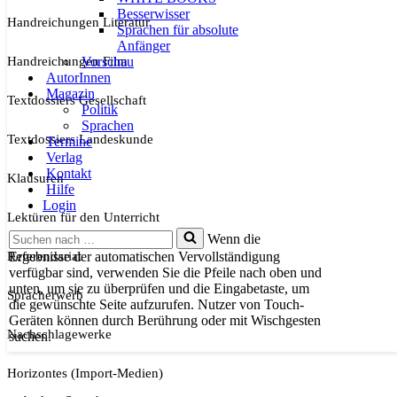
Besserwisser
Handreichungen Literatur
Sprachen für absolute
Anfänger
Handreichungen Film
Vorschau
AutorInnen
Magazin
Textdossiers Gesellschaft
Politik
Sprachen
Textdossiers Landeskunde
Termine
Verlag
Kontakt
Klausuren
Hilfe
Login
Lektüren für den Unterricht
Suchen
Wenn die
nach …
Referendariat
Ergebnisse der automatischen Vervollständigung
verfügbar sind, verwenden Sie die Pfeile nach oben und
unten, um sie zu überprüfen und die Eingabetaste, um
Spracherwerb
die gewünschte Seite aufzurufen. Nutzer von Touch-
Geräten können durch Berührung oder mit Wischgesten
Nachschlagewerke
suchen.
Horizontes (Import-Medien)