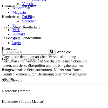
Vorschau
Handreichungen Literatur
AutorInnen
Magazin
Handreichungen Film
Politik
Sprachen
Termine
Textdossiers Gesellschaft
Verlag
Kontakt
Textdossiers Landeskunde
Hilfe
Login
Klausuren
Suchen
Wenn die
nach …
Ergebnisse der automatischen Vervollständigung
Lektüren für den Unterricht
verfügbar sind, verwenden Sie die Pfeile nach oben und
unten, um sie zu überprüfen und die Eingabetaste, um
Referendariat
die gewünschte Seite aufzurufen. Nutzer von Touch-
Geräten können durch Berührung oder mit Wischgesten
suchen.
Spracherwerb
Nachschlagewerke
Horizontes (Import-Medien)