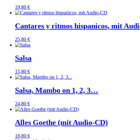
19,80
€
Cantares y ritmos hispanicos, mit Aud
25,80
€
Salsa
15,80
€
Salsa, Mambo on 1, 2, 3…
24,80
€
Alles Goethe (mit Audio-CD)
18,80
€