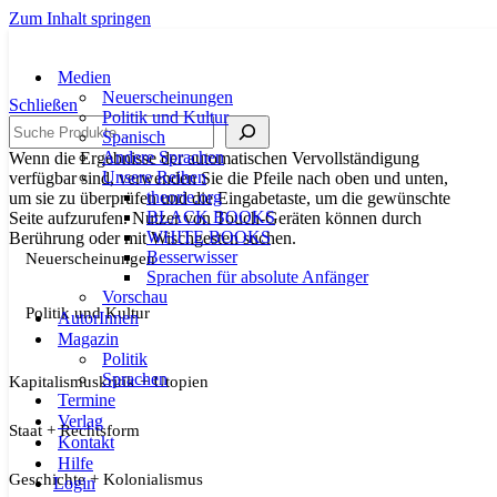
Zum Inhalt springen
Medien
Neuerscheinungen
Schließen
Politik und Kultur
Suche
Spanisch
Andere Sprachen
Wenn die Ergebnisse der automatischen Vervollständigung
Unsere Reihen
verfügbar sind, verwenden Sie die Pfeile nach oben und unten,
theorie.org
um sie zu überprüfen und die Eingabetaste, um die gewünschte
BLACK BOOKS
Seite aufzurufen. Nutzer von Touch-Geräten können durch
WHITE BOOKS
Berührung oder mit Wischgesten suchen.
Besserwisser
Neuerscheinungen
Sprachen für absolute Anfänger
Vorschau
Politik und Kultur
AutorInnen
Magazin
Politik
Sprachen
Kapitalismuskritik + Utopien
Termine
Verlag
Staat + Rechtsform
Kontakt
Hilfe
Geschichte + Kolonialismus
Login