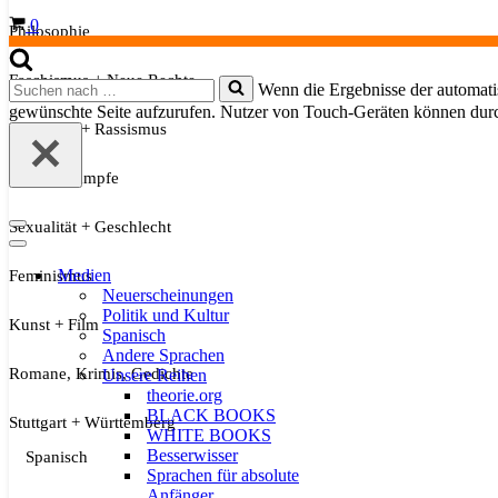
Warenkorb
0
Philosophie
Faschismus + Neue Rechte
Suchen
Wenn die Ergebnisse der automatis
nach …
gewünschte Seite aufzurufen. Nutzer von Touch-Geräten können dur
Migration + Rassismus
Soziale Kämpfe
Sexualität + Geschlecht
Navigationsmenü
Navigationsmenü
Medien
Feminismus
Neuerscheinungen
Politik und Kultur
Kunst + Film
Spanisch
Andere Sprachen
Romane, Krimis, Gedichte
Unsere Reihen
theorie.org
BLACK BOOKS
Stuttgart + Württemberg
WHITE BOOKS
Besserwisser
Spanisch
Sprachen für absolute
Anfänger