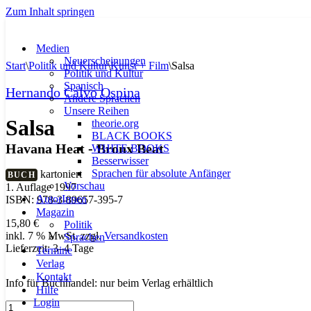
Zum Inhalt springen
Medien
Neuerscheinungen
Start
\
Politik und Kultur
\
Kunst + Film
\
Salsa
Politik und Kultur
Spanisch
Hernando Calvo Ospina
Andere Sprachen
Unsere Reihen
Salsa
theorie.org
BLACK BOOKS
Havana Heat - Bronx Beat
WHITE BOOKS
Besserwisser
Sprachen für absolute Anfänger
kartoniert
BUCH
Vorschau
1. Auflage 1997
AutorInnen
ISBN: 978-3-89657-395-7
Magazin
15,80
€
Politik
inkl. 7 % MwSt.
zzgl.
Versandkosten
Sprachen
Lieferzeit:
3–4 Tage
Termine
Verlag
Kontakt
Info für Buchhandel: nur beim Verlag erhältlich
Hilfe
Login
Salsa