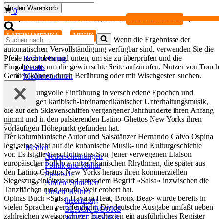
Menge
In den Warenkorb
Warenkorb
0
Kategorie:
Kunst + Film
Schlagwörter:
,
KOLONIALISMUS
,
LATEINAMERIKA
MUSIK
Suchen
Wenn die Ergebnisse der
nach …
automatischen Vervollständigung verfügbar sind, verwenden Sie die
Pfeile nach oben und unten, um sie zu überprüfen und die
Beschreibung
Eingabetaste, um die gewünschte Seite aufzurufen. Nutzer von Touch
Details
Geräten können durch Berührung oder mit Wischgesten suchen.
Medienstimmen
Eine schwungvolle Einführung in verschiedene Epochen und
Stilrichtungen karibisch-lateinamerikanischer Unterhaltungsmusik,
die auf den Sklavenschiffen vergangener Jahrhunderte ihren Anfang
nimmt und in den pulsierenden Latino-Ghettos New Yorks ihren
vorläufigen Höhepunkt gefunden hat.
Navigationsmenü
Der kolumbianische Autor und Salsatänzer Hernando Calvo Ospina
Navigationsmenü
legt seine Sicht auf die kubanische Musik- und Kulturgeschichte
Medien
vor. Es ist die Geschichte des Son, jener verwegenen Liaison
Neuerscheinungen
europäischer Folklore mit afrikanischen Rhythmen, die später aus
Politik und Kultur
den Latino-Ghettos New Yorks heraus ihren kommerziellen
Spanisch
Siegeszug einleitete und unter dem Begriff «Salsa» inzwischen die
Andere Sprachen
Tanzflächen rund um die Welt erobert hat.
Unsere Reihen
Opinas Buch «Salsa. Havana Heat, Bronx Beat» wurde bereits in
theorie.org
vielen Sprachen veröffentlicht. Die deutsche Ausgabe umfaßt neben
BLACK BOOKS
zahlreichen zweisprachigen Liedtexten ein ausführliches Register
WHITE BOOKS