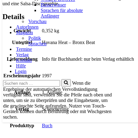
und eine Salsa-Discographie.
Besserwisser
Sprachen für absolute
Details
Anfänger
Vorschau
AutorInnen
Gewicht
0,352 kg
Magazin
Politik
Untertitel
Havana Heat – Bronx Beat
Sprachen
Termine
Verlag
Liefermeldung
Info für Buchhandel: nur beim Verlag erhältlich
Kontakt
Hilfe
Login
Erscheinungsjahr
1997
Suchen
Wenn die
nach …
Ergebnisse der automatischen Vervollständigung
Auflage
1. Auflage
verfügbar sind, verwenden Sie die Pfeile nach oben und
unten, um sie zu überprüfen und die Eingabetaste, um
die gewünschte Seite aufzurufen. Nutzer von Touch-
Verlag
Schmetterling
Geräten können durch Berührung oder mit Wischgesten
suchen.
Produkttyp
Buch