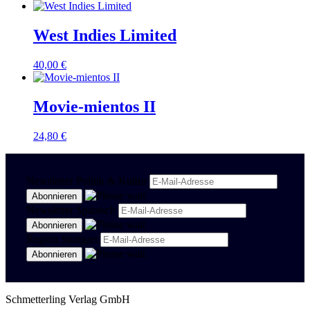
West Indies Limited
40,00
€
Movie-mientos II
24,80
€
Newsletter Politik & Kultur
Newsletter Spanisch
Region Stuttgart
Schmetterling Verlag GmbH