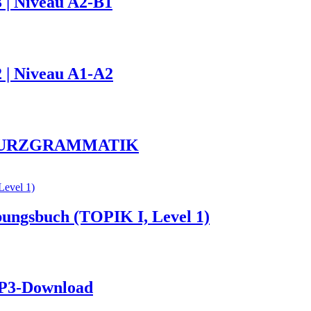
 | Niveau A2-B1
 | Niveau A1-A2
 – KURZGRAMMATIK
bungsbuch (TOPIK I, Level 1)
MP3-Download