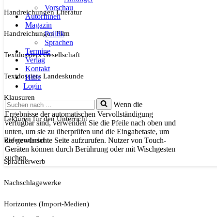
Vorschau
Handreichungen Literatur
AutorInnen
Magazin
Handreichungen Film
Politik
Sprachen
Termine
Textdossiers Gesellschaft
Verlag
Kontakt
Textdossiers Landeskunde
Hilfe
Login
Klausuren
Suchen
Wenn die
nach …
Ergebnisse der automatischen Vervollständigung
Lektüren für den Unterricht
verfügbar sind, verwenden Sie die Pfeile nach oben und
unten, um sie zu überprüfen und die Eingabetaste, um
Referendariat
die gewünschte Seite aufzurufen. Nutzer von Touch-
Geräten können durch Berührung oder mit Wischgesten
suchen.
Spracherwerb
Nachschlagewerke
Horizontes (Import-Medien)