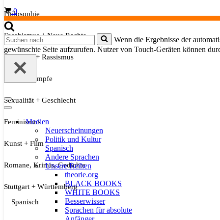
Warenkorb
0
Philosophie
Faschismus + Neue Rechte
Suchen
Wenn die Ergebnisse der automatis
nach …
gewünschte Seite aufzurufen. Nutzer von Touch-Geräten können dur
Migration + Rassismus
Soziale Kämpfe
Sexualität + Geschlecht
Navigationsmenü
Navigationsmenü
Medien
Feminismus
Neuerscheinungen
Politik und Kultur
Kunst + Film
Spanisch
Andere Sprachen
Romane, Krimis, Gedichte
Unsere Reihen
theorie.org
BLACK BOOKS
Stuttgart + Württemberg
WHITE BOOKS
Besserwisser
Spanisch
Sprachen für absolute
Anfänger