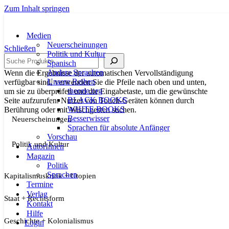
Zum Inhalt springen
Medien
Neuerscheinungen
Schließen
Politik und Kultur
Suche
Spanisch
Andere Sprachen
Wenn die Ergebnisse der automatischen Vervollständigung
Unsere Reihen
verfügbar sind, verwenden Sie die Pfeile nach oben und unten,
theorie.org
um sie zu überprüfen und die Eingabetaste, um die gewünschte
BLACK BOOKS
Seite aufzurufen. Nutzer von Touch-Geräten können durch
WHITE BOOKS
Berührung oder mit Wischgesten suchen.
Besserwisser
Neuerscheinungen
Sprachen für absolute Anfänger
Vorschau
Politik und Kultur
AutorInnen
Magazin
Politik
Sprachen
Kapitalismuskritik + Utopien
Termine
Verlag
Staat + Rechtsform
Kontakt
Hilfe
Geschichte + Kolonialismus
Login