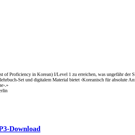
st of Proficiency in Korean) I/Level 1 zu erreichen, was ungefähr d
hrbuch-Set und digitalem Material bietet ‹Koreanisch für absolute Anf
ne›.»
rlin
MP3-Download