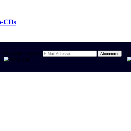
io-CDs
Newsletter Spanisch
R