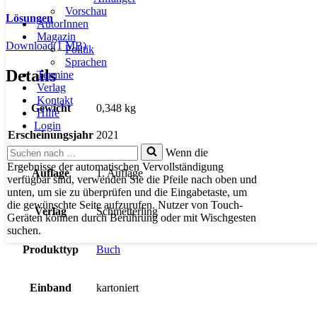
Vorschau
Lösungen
AutorInnen
Magazin
Download
(1 MB)
Politik
Sprachen
Details
Termine
Verlag
Kontakt
Gewicht
0,348 kg
Hilfe
Login
Erscheinungsjahr
2021
Suchen
Wenn die
nach …
Ergebnisse der automatischen Vervollständigung
Auflage
1. Auflage
verfügbar sind, verwenden Sie die Pfeile nach oben und
unten, um sie zu überprüfen und die Eingabetaste, um
die gewünschte Seite aufzurufen. Nutzer von Touch-
Verlag
Schmetterling
Geräten können durch Berührung oder mit Wischgesten
suchen.
Produkttyp
Buch
Einband
kartoniert