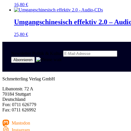
16,80
€
Umgangschinesisch effektiv 2.0 – Aud
25,80
€
Newsletter Politik & Kultur
Schmetterling Verlag GmbH
Libanonstr. 72 A
70184 Stuttgart
Deutschland
Fon: 0711 626779
Fax: 0711 626992
Mastodon
Instagram