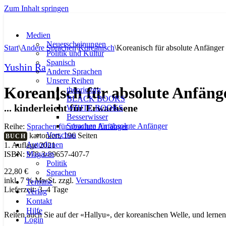
Zum Inhalt springen
Medien
Neuerscheinungen
Start
\
Andere Sprachen
\
Koreanisch
\
Koreanisch für absolute Anfänge
Politik und Kultur
Spanisch
Yushin Ra
Andere Sprachen
Unsere Reihen
Koreanisch für absolute Anfäng
theorie.org
BLACK BOOKS
... kinderleicht für Erwachsene
WHITE BOOKS
Besserwisser
Sprachen für absolute Anfänger
Reihe:
Sprachen für absolute Anfänger
Vorschau
kartoniert, 196 Seiten
BUCH
AutorInnen
1. Auflage 2021
Magazin
ISBN: 978-3-89657-407-7
Politik
22,80
€
Sprachen
inkl. 7 % MwSt.
zzgl.
Versandkosten
Termine
Lieferzeit:
3–4 Tage
Verlag
Kontakt
Hilfe
Reiten auch Sie auf der «Hallyu», der koreanischen Welle, und lernen
Login