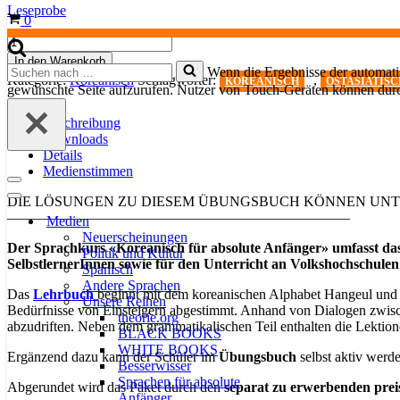
Leseprobe
Warenkorb
0
Koreanisch
für
In den Warenkorb
Suchen
Wenn die Ergebnisse der automatis
absolute
Kategorie:
Koreanisch
Schlagwörter:
,
KOREANISCH
OSTASIATIS
nach …
Anfänger
gewünschte Seite aufzurufen. Nutzer von Touch-Geräten können dur
-
Übungsbuch
Beschreibung
(TOPIK
Downloads
I,
Details
Level
Medienstimmen
1)
Navigationsmenü
Menge
DIE LÖSUNGEN ZU DIESEM ÜBUNGSBUCH KÖNNEN UN
Navigationsmenü
————————————————————————
Medien
Neuerscheinungen
Der Sprachkurs «Koreanisch für absolute Anfänger» umfasst das L
Politik und Kultur
SelbstlernerInnen sowie für den Unterricht an Volkshochschulen
Spanisch
Andere Sprachen
Das
Lehrbuch
beginnt mit dem koreanischen Alphabet Hangeul und d
Unsere Reihen
Bedürfnisse von Einsteigern abgestimmt. Anhand von Dialogen zwisc
theorie.org
abzudriften. Neben dem grammatikalischen Teil enthalten die Lekti
BLACK BOOKS
WHITE BOOKS
Ergänzend dazu kann der Schüler im
Übungsbuch
selbst aktiv werd
Besserwisser
Sprachen für absolute
Abgerundet wird das Paket durch den
separat zu erwerbenden pre
Anfänger