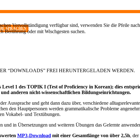
chen Vervollständigung verfügbar sind, verwenden Sie die Pfeile nach
CHE SPRACHEN
ch Berührung oder mit Wischgesten suchen.
TER “DOWNLOADS” FREI HERUNTERGELADEN WERDEN.
evel 1 des TOPIK I (Test of Proficiency in Korean); dies entspri
 und anderen nicht-wissenschaftlichen Bildungseinrichtungen.
er Aussprache und geht dann dazu über, verschiedene alltagsrelevante 
hen den Hauptpersonen werden grammatikalische Probleme angenehm ve
onen Vokabel- und Textübungen.
en und in Übersetzungen und weiteren Übungen das Gelernte anwende
iswerten
MP3-Download
mit einer Gesamtlänge von über 2,5h
, der