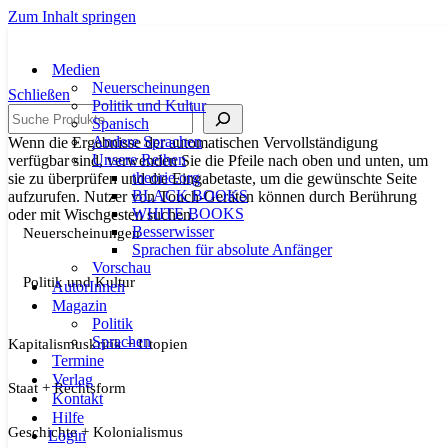
Zum Inhalt springen
Medien
Neuerscheinungen
Schließen
Politik und Kultur
Suche
Spanisch
Andere Sprachen
Wenn die Ergebnisse der automatischen Vervollständigung
Unsere Reihen
verfügbar sind, verwenden Sie die Pfeile nach oben und unten, um
theorie.org
sie zu überprüfen und die Eingabetaste, um die gewünschte Seite
BLACK BOOKS
aufzurufen. Nutzer von Touch-Geräten können durch Berührung
WHITE BOOKS
oder mit Wischgesten suchen.
Besserwisser
Neuerscheinungen
Sprachen für absolute Anfänger
Vorschau
Politik und Kultur
AutorInnen
Magazin
Politik
Sprachen
Kapitalismuskritik + Utopien
Termine
Verlag
Staat + Rechtsform
Kontakt
Hilfe
Geschichte + Kolonialismus
Login