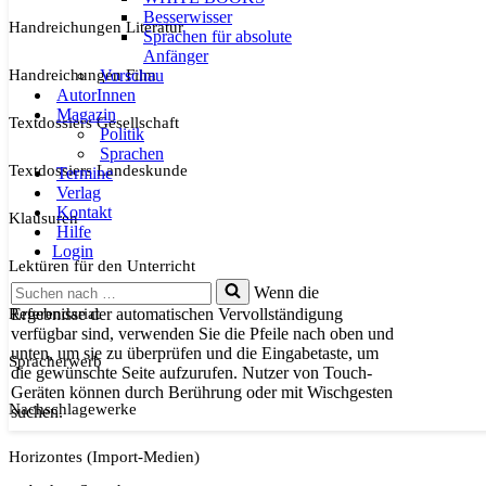
Besserwisser
Handreichungen Literatur
Sprachen für absolute
Anfänger
Handreichungen Film
Vorschau
AutorInnen
Magazin
Textdossiers Gesellschaft
Politik
Sprachen
Textdossiers Landeskunde
Termine
Verlag
Kontakt
Klausuren
Hilfe
Login
Lektüren für den Unterricht
Suchen
Wenn die
nach …
Referendariat
Ergebnisse der automatischen Vervollständigung
verfügbar sind, verwenden Sie die Pfeile nach oben und
unten, um sie zu überprüfen und die Eingabetaste, um
Spracherwerb
die gewünschte Seite aufzurufen. Nutzer von Touch-
Geräten können durch Berührung oder mit Wischgesten
Nachschlagewerke
suchen.
Horizontes (Import-Medien)