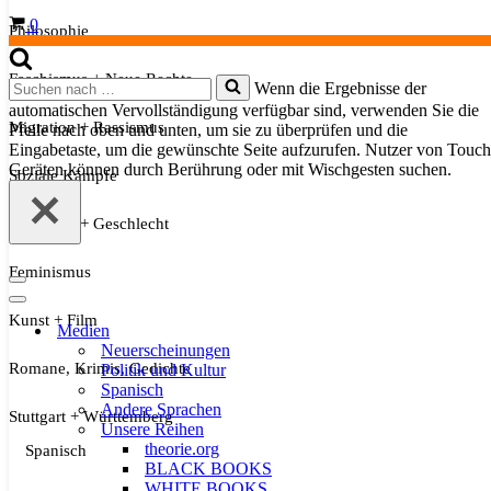
Warenkorb
0
Philosophie
Faschismus + Neue Rechte
Suchen
Wenn die Ergebnisse der
nach …
automatischen Vervollständigung verfügbar sind, verwenden Sie die
Migration + Rassismus
Pfeile nach oben und unten, um sie zu überprüfen und die
Eingabetaste, um die gewünschte Seite aufzurufen. Nutzer von Touch
Geräten können durch Berührung oder mit Wischgesten suchen.
Soziale Kämpfe
Sexualität + Geschlecht
Feminismus
Navigationsmenü
Navigationsmenü
Kunst + Film
Medien
Neuerscheinungen
Romane, Krimis, Gedichte
Politik und Kultur
Spanisch
Andere Sprachen
Stuttgart + Württemberg
Unsere Reihen
theorie.org
Spanisch
BLACK BOOKS
WHITE BOOKS