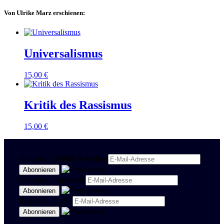
Von Ulrike Marz erschienen:
Universalismus
15,00
€
Kritik des Rassismus
15,00
€
Newsletter Politik & Kultur
Newsletter Spanisch
Region Stuttgart