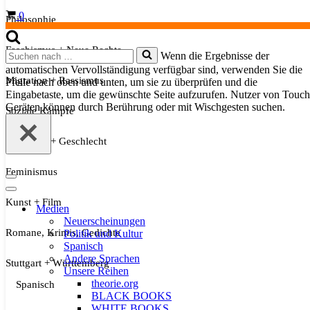
Warenkorb
0
Philosophie
Faschismus + Neue Rechte
Suchen
Wenn die Ergebnisse der
nach …
automatischen Vervollständigung verfügbar sind, verwenden Sie die
Migration + Rassismus
Pfeile nach oben und unten, um sie zu überprüfen und die
Eingabetaste, um die gewünschte Seite aufzurufen. Nutzer von Touch
Geräten können durch Berührung oder mit Wischgesten suchen.
Soziale Kämpfe
Sexualität + Geschlecht
Feminismus
Navigationsmenü
Navigationsmenü
Kunst + Film
Medien
Neuerscheinungen
Romane, Krimis, Gedichte
Politik und Kultur
Spanisch
Andere Sprachen
Stuttgart + Württemberg
Unsere Reihen
theorie.org
Spanisch
BLACK BOOKS
WHITE BOOKS