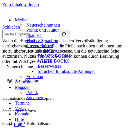
Zum Inhalt springen
Medien
Neuerscheinungen
Schließen
Politik und Kultur
Suche
Spanisch
Andere Sprachen
Wenn die Ergebnisse der automatischen Vervollständigung
Unsere Reihen
verfügbar sind, verwenden Sie die Pfeile nach oben und unten, um
theorie.org
sie zu überprüfen und die Eingabetaste, um die gewünschte Seite
BLACK BOOKS
aufzurufen. Nutzer von Touch-Geräten können durch Berührung
WHITE BOOKS
oder mit Wischgesten suchen.
Besserwisser
Neuerscheinungen
Sprachen für absolute Anfänger
Vorschau
Politik und Kultur
AutorInnen
Magazin
Politik
Sprachen
Kapitalismuskritik + Utopien
Termine
Verlag
Staat + Rechtsform
Kontakt
Hilfe
Geschichte + Kolonialismus
Login