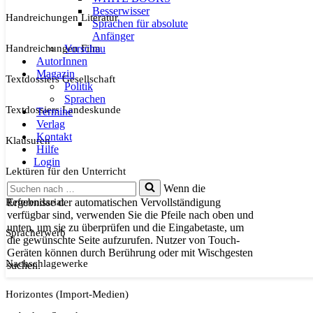
Besserwisser
Handreichungen Literatur
Sprachen für absolute
Anfänger
Handreichungen Film
Vorschau
AutorInnen
Magazin
Textdossiers Gesellschaft
Politik
Sprachen
Textdossiers Landeskunde
Termine
Verlag
Kontakt
Klausuren
Hilfe
Login
Lektüren für den Unterricht
Suchen
Wenn die
nach …
Referendariat
Ergebnisse der automatischen Vervollständigung
verfügbar sind, verwenden Sie die Pfeile nach oben und
unten, um sie zu überprüfen und die Eingabetaste, um
Spracherwerb
die gewünschte Seite aufzurufen. Nutzer von Touch-
Geräten können durch Berührung oder mit Wischgesten
Nachschlagewerke
suchen.
Horizontes (Import-Medien)