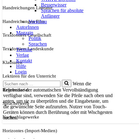
Besserwisser
Handreichungen Literatur
Sprachen für absolute
Anfänger
Handreichungen Film
Vorschau
AutorInnen
Magazin
Textdossiers Gesellschaft
Politik
Sprachen
Textdossiers Landeskunde
Termine
Verlag
Kontakt
Klausuren
Hilfe
Login
Lektüren für den Unterricht
Suchen
Wenn die
nach …
Referendariat
Ergebnisse der automatischen Vervollständigung
verfügbar sind, verwenden Sie die Pfeile nach oben und
unten, um sie zu überprüfen und die Eingabetaste, um
Spracherwerb
die gewünschte Seite aufzurufen. Nutzer von Touch-
Geräten können durch Berührung oder mit Wischgesten
Nachschlagewerke
suchen.
Horizontes (Import-Medien)