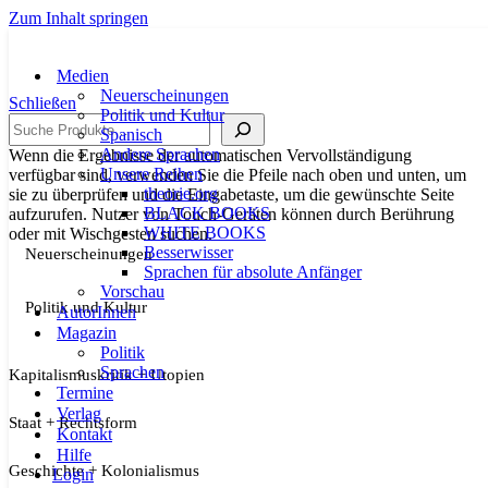
Zum Inhalt springen
Medien
Neuerscheinungen
Schließen
Politik und Kultur
Suche
Spanisch
Andere Sprachen
Wenn die Ergebnisse der automatischen Vervollständigung
Unsere Reihen
verfügbar sind, verwenden Sie die Pfeile nach oben und unten, um
theorie.org
sie zu überprüfen und die Eingabetaste, um die gewünschte Seite
BLACK BOOKS
aufzurufen. Nutzer von Touch-Geräten können durch Berührung
WHITE BOOKS
oder mit Wischgesten suchen.
Besserwisser
Neuerscheinungen
Sprachen für absolute Anfänger
Vorschau
Politik und Kultur
AutorInnen
Magazin
Politik
Sprachen
Kapitalismuskritik + Utopien
Termine
Verlag
Staat + Rechtsform
Kontakt
Hilfe
Geschichte + Kolonialismus
Login