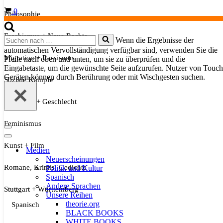
Warenkorb
0
Philosophie
Faschismus + Neue Rechte
Suchen
Wenn die Ergebnisse der
nach …
automatischen Vervollständigung verfügbar sind, verwenden Sie die
Migration + Rassismus
Pfeile nach oben und unten, um sie zu überprüfen und die
Eingabetaste, um die gewünschte Seite aufzurufen. Nutzer von Touch
Geräten können durch Berührung oder mit Wischgesten suchen.
Soziale Kämpfe
Sexualität + Geschlecht
Feminismus
Navigationsmenü
Navigationsmenü
Kunst + Film
Medien
Neuerscheinungen
Romane, Krimis, Gedichte
Politik und Kultur
Spanisch
Andere Sprachen
Stuttgart + Württemberg
Unsere Reihen
theorie.org
Spanisch
BLACK BOOKS
WHITE BOOKS