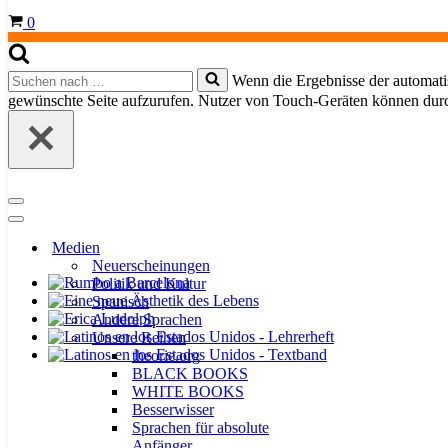
Warenkorb
0
Suchen
Wenn die Ergebnisse der automatis
nach …
gewünschte Seite aufzurufen. Nutzer von Touch-Geräten können dur
Navigationsmenü
Navigationsmenü
Medien
Neuerscheinungen
Politik und Kultur
Spanisch
Andere Sprachen
Unsere Reihen
theorie.org
BLACK BOOKS
WHITE BOOKS
Besserwisser
Sprachen für absolute
Anfänger