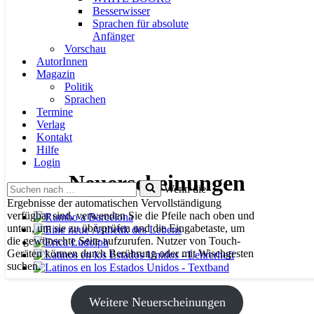
Besserwisser
Sprachen für absolute
Anfänger
Vorschau
AutorInnen
Magazin
Politik
Sprachen
Termine
Verlag
Kontakt
Hilfe
Login
Neuerscheinungen
Suchen
Wenn die
nach …
Ergebnisse der automatischen Vervollständigung
verfügbar sind, verwenden Sie die Pfeile nach oben und
unten, um sie zu überprüfen und die Eingabetaste, um
die gewünschte Seite aufzurufen. Nutzer von Touch-
Geräten können durch Berührung oder mit Wischgesten
suchen.
Weitere Neuerscheinungen