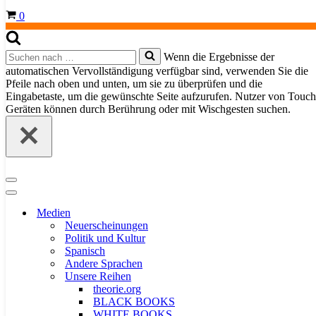
Warenkorb
0
Suchen
Wenn die Ergebnisse der
nach …
automatischen Vervollständigung verfügbar sind, verwenden Sie die
Pfeile nach oben und unten, um sie zu überprüfen und die
Eingabetaste, um die gewünschte Seite aufzurufen. Nutzer von Touch
Geräten können durch Berührung oder mit Wischgesten suchen.
Navigationsmenü
Navigationsmenü
Medien
Neuerscheinungen
Politik und Kultur
Spanisch
Andere Sprachen
Unsere Reihen
theorie.org
BLACK BOOKS
WHITE BOOKS