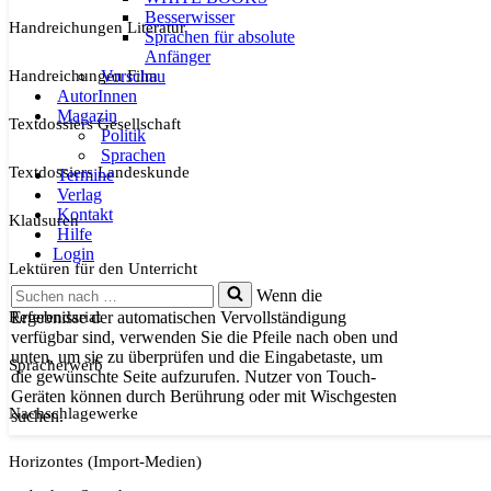
Besserwisser
Handreichungen Literatur
Sprachen für absolute
Anfänger
Handreichungen Film
Vorschau
AutorInnen
Magazin
Textdossiers Gesellschaft
Politik
Sprachen
Textdossiers Landeskunde
Termine
Verlag
Kontakt
Klausuren
Hilfe
Login
Lektüren für den Unterricht
Suchen
Wenn die
nach …
Referendariat
Ergebnisse der automatischen Vervollständigung
verfügbar sind, verwenden Sie die Pfeile nach oben und
unten, um sie zu überprüfen und die Eingabetaste, um
Spracherwerb
die gewünschte Seite aufzurufen. Nutzer von Touch-
Geräten können durch Berührung oder mit Wischgesten
Nachschlagewerke
suchen.
Horizontes (Import-Medien)