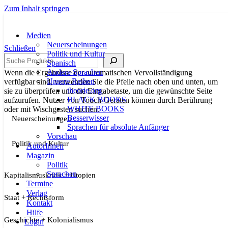
Zum Inhalt springen
Medien
Neuerscheinungen
Schließen
Politik und Kultur
Suche
Spanisch
Andere Sprachen
Wenn die Ergebnisse der automatischen Vervollständigung
Unsere Reihen
verfügbar sind, verwenden Sie die Pfeile nach oben und unten, um
theorie.org
sie zu überprüfen und die Eingabetaste, um die gewünschte Seite
BLACK BOOKS
aufzurufen. Nutzer von Touch-Geräten können durch Berührung
WHITE BOOKS
oder mit Wischgesten suchen.
Besserwisser
Neuerscheinungen
Sprachen für absolute Anfänger
Vorschau
Politik und Kultur
AutorInnen
Magazin
Politik
Sprachen
Kapitalismuskritik + Utopien
Termine
Verlag
Staat + Rechtsform
Kontakt
Hilfe
Geschichte + Kolonialismus
Login