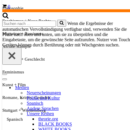
Warenkorb
0
Philosophie
Faschismus + Neue Rechte
Suchen
Wenn die Ergebnisse der
nach …
automatischen Vervollständigung verfügbar sind, verwenden Sie die
Migration + Rassismus
Pfeile nach oben und unten, um sie zu überprüfen und die
Eingabetaste, um die gewünschte Seite aufzurufen. Nutzer von Touch
Geräten können durch Berührung oder mit Wischgesten suchen.
Soziale Kämpfe
Sexualität + Geschlecht
Feminismus
Navigationsmenü
Navigationsmenü
Kunst + Film
Medien
Neuerscheinungen
Romane, Krimis, Gedichte
Politik und Kultur
Spanisch
Andere Sprachen
Stuttgart + Württemberg
Unsere Reihen
theorie.org
Spanisch
BLACK BOOKS
WHITE BOOKS