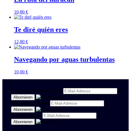
10,80
€
Te diré quién eres
12,80
€
Navegando por aguas turbulentas
10,00
€
Newsletter Politik & Kultur
Newsletter Spanisch
Region Stuttgart