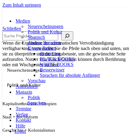
Zum Inhalt springen
Medien
Neuerscheinungen
Schließen
Politik und Kultur
Suche
Spanisch
Andere Sprachen
Wenn die Ergebnisse der automatischen Vervollständigung
Unsere Reihen
verfügbar sind, verwenden Sie die Pfeile nach oben und unten, um
theorie.org
sie zu überprüfen und die Eingabetaste, um die gewünschte Seite
BLACK BOOKS
aufzurufen. Nutzer von Touch-Geräten können durch Berührung
WHITE BOOKS
oder mit Wischgesten suchen.
Besserwisser
Neuerscheinungen
Sprachen für absolute Anfänger
Vorschau
Politik und Kultur
AutorInnen
Magazin
Politik
Sprachen
Kapitalismuskritik + Utopien
Termine
Verlag
Staat + Rechtsform
Kontakt
Hilfe
Geschichte + Kolonialismus
Login