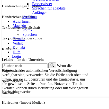
Besserwisser
Handreichungen Literatur
Sprachen für absolute
Anfänger
Handreichungen Film
Vorschau
AutorInnen
Magazin
Textdossiers Gesellschaft
Politik
Sprachen
Textdossiers Landeskunde
Termine
Verlag
Kontakt
Klausuren
Hilfe
Login
Lektüren für den Unterricht
Suchen
Wenn die
nach …
Referendariat
Ergebnisse der automatischen Vervollständigung
verfügbar sind, verwenden Sie die Pfeile nach oben und
unten, um sie zu überprüfen und die Eingabetaste, um
Spracherwerb
die gewünschte Seite aufzurufen. Nutzer von Touch-
Geräten können durch Berührung oder mit Wischgesten
Nachschlagewerke
suchen.
Horizontes (Import-Medien)