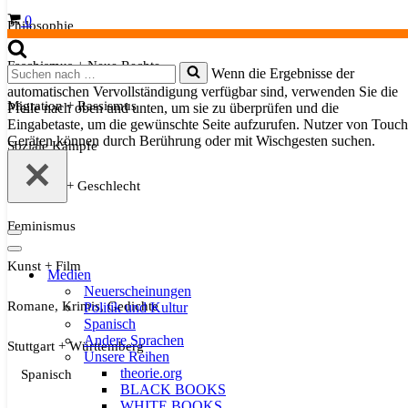
Warenkorb
0
Philosophie
Faschismus + Neue Rechte
Suchen
Wenn die Ergebnisse der
nach …
automatischen Vervollständigung verfügbar sind, verwenden Sie die
Migration + Rassismus
Pfeile nach oben und unten, um sie zu überprüfen und die
Eingabetaste, um die gewünschte Seite aufzurufen. Nutzer von Touch
Geräten können durch Berührung oder mit Wischgesten suchen.
Soziale Kämpfe
Sexualität + Geschlecht
Feminismus
Navigationsmenü
Navigationsmenü
Kunst + Film
Medien
Neuerscheinungen
Romane, Krimis, Gedichte
Politik und Kultur
Spanisch
Andere Sprachen
Stuttgart + Württemberg
Unsere Reihen
theorie.org
Spanisch
BLACK BOOKS
WHITE BOOKS