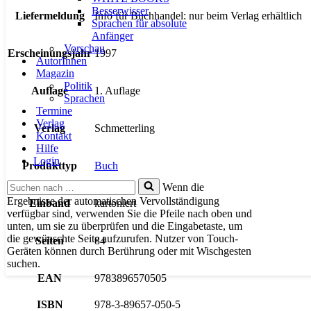
Besserwisser
Liefermeldung
Info für Buchhandel: nur beim Verlag erhältlich
Sprachen für absolute
Anfänger
Vorschau
Erscheinungsjahr
1997
AutorInnen
Magazin
Politik
Auflage
1. Auflage
Sprachen
Termine
Verlag
Verlag
Schmetterling
Kontakt
Hilfe
Login
Produkttyp
Buch
Suchen
Wenn die
nach …
Ergebnisse der automatischen Vervollständigung
Einband
kartoniert
verfügbar sind, verwenden Sie die Pfeile nach oben und
unten, um sie zu überprüfen und die Eingabetaste, um
die gewünschte Seite aufzurufen. Nutzer von Touch-
Seiten
84
Geräten können durch Berührung oder mit Wischgesten
suchen.
EAN
9783896570505
ISBN
978-3-89657-050-5