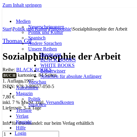
Zum Inhalt springen
Medien
Neuerscheinungen
Start
\
Politik und Kultur
\
Philosophie
\
Sozialphilosophie der Arbeit
Politik und Kultur
Spanisch
Thomas Gil
Andere Sprachen
Unsere Reihen
Sozialphilosophie der Arbeit
theorie.org
BLACK BOOKS
WHITE BOOKS
Reihe:
BLACK BOOKS
Besserwisser
kartoniert, 84 Seiten
BUCH
Sprachen für absolute Anfänger
1. Auflage 1997
Vorschau
ISBN: 978-3-89657-050-5
AutorInnen
Magazin
7,80
€
Politik
inkl. 7 % MwSt.
zzgl.
Versandkosten
Sprachen
Lieferzeit:
3–4 Tage
Termine
Verlag
Kontakt
Info für Buchhandel: nur beim Verlag erhältlich
Hilfe
Login
Sozialphilosophie