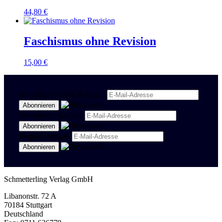
44,80
€
Faschismus ohne Revision
15,00
€
Newsletter Politik & Kultur
Newsletter Spanisch
Region Stuttgart
Schmetterling Verlag GmbH
Libanonstr. 72 A
70184 Stuttgart
Deutschland