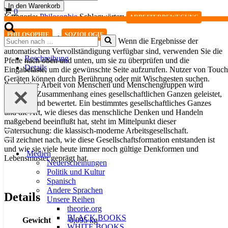
der
In den Warenkorb
Warenkorb
0
Arbeit
Kategorie:
Philosophie
Schlagwörter:
,
ARBEITERBEWEGUNG
Menge
,
PHILOSOPHIE
SOZIOLOGIE
Suchen
Wenn die Ergebnisse der
nach …
automatischen Vervollständigung verfügbar sind, verwenden Sie die
Beschreibung
Pfeile nach oben und unten, um sie zu überprüfen und die
Details
Eingabetaste, um die gewünschte Seite aufzurufen. Nutzer von Touch
Geräten können durch Berührung oder mit Wischgesten suchen.
Produktive Arbeit von Menschen und Menschengruppen wird
immer im Zusammenhang eines gesellschaftlichen Ganzen geleistet,
gedeutet und bewertet. Ein bestimmtes gesellschaftliches Ganzes
und die Art, wie dieses das menschliche Denken und Handeln
maßgebend beeinflußt hat, steht im Mittelpunkt dieser
Untersuchung: die klassisch-moderne Arbeitsgesellschaft.
Navigationsmenü
Gil zeichnet nach, wie diese Gesellschaftsformation entstanden ist
Navigationsmenü
und wie sie viele heute immer noch gültige Denkformen und
Medien
Lebensmuster geprägt hat.
Neuerscheinungen
Politik und Kultur
Spanisch
Andere Sprachen
Details
Unsere Reihen
theorie.org
BLACK BOOKS
Gewicht
0,095 kg
WHITE BOOKS