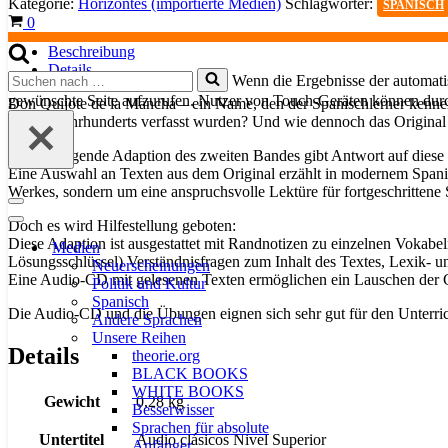
Kategorie:
Horizontes (importierte Medien)
Schlagwörter:
SPANISCH
(Buch+CD)
Warenkorb
0
Menge
Beschreibung
Details
Suchen
Wenn die Ergebnisse der automatis
nach …
gewünschte Seite aufzurufen. Nutzer von Touch-Geräten können dur
Don Quijote de la Mancha – ein Name, den der Spanischlerner kennen
des 17. Jahrhunderts verfasst wurden? Und wie dennoch das Original
Die vorliegende Adaption des zweiten Bandes gibt Antwort auf diese
Eine Auswahl an Texten aus dem Original erzählt in modernem Spanisc
Werkes, sondern um eine anspruchsvolle Lektüre für fortgeschrittene 
Navigationsmenü
Doch es wird Hilfestellung geboten:
Navigationsmenü
Diese Adaption ist ausgestattet mit Randnotizen zu einzelnen Vokab
Medien
Lösungsschlüssel) Verständnisfragen zum Inhalt des Textes, Lexik-
Neuerscheinungen
Eine Audio-CD mit gelesenen Texten ermöglichen ein Lauschen der G
Politik und Kultur
Spanisch
Die Audio-CD und die Übungen eignen sich sehr gut für den Unterri
Andere Sprachen
Unsere Reihen
Details
theorie.org
BLACK BOOKS
WHITE BOOKS
Gewicht
0,28 kg
Besserwisser
Sprachen für absolute
Untertitel
Audio clásicos Nivel Superior
Anfänger