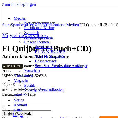
Zum Inhalt springen
Medien
Neuerscheinungen
Start
\
Spanisch
\
Horizontes (importierte Medien)
\
El Quijote II (Buch+
Politik und Kultur
Spanisch
Miguel de Cervantes
Andere Sprachen
Unsere Reihen
El Quijote II (Buch+CD)
theorie.org
BLACK BOOKS
Audio clásicos Nivel Superior
WHITE BOOKS
Besserwisser
Sprachen für absolute Anfänger
kartoniert, 191 Seiten
AUDIO-CD
Vorschau
2006
AutorInnen
ISBN: 978-84-667-5262-6
Magazin
12,80
€
Politik
inkl. 7 % MwSt.
zzgl.
Versandkosten
Sprachen
Lieferzeit:
3–4 Tage
Termine
Verlag
Kontakt
El
Hilfe
Quijote
In den Warenkorb
Login
II