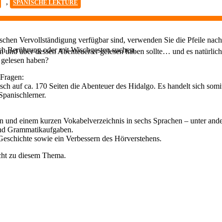
,
SPANISCHE LEKTÜRE
chen Vervollständigung verfügbar sind, verwenden Sie die Pfeile nach
ch Berührung oder mit Wischgesten suchen.
 und über dessen Abenteuer er gelesen haben sollte… und es natürlic
 gelesen haben?
 Fragen:
h auf ca. 170 Seiten die Abenteuer des Hidalgo. Es handelt sich somi
Spanischlerner.
eln und einem kurzen Vokabelverzeichnis in sechs Sprachen – unter and
 und Grammatikaufgaben.
eschichte sowie ein Verbessern des Hörverstehens.
cht zu diesem Thema.