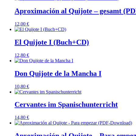
Aproximación al Quijote – gesamt (P
12,00
€
El Quijote I (Buch+CD)
12,80
€
Don Quijote de la Mancha I
10,80
€
Cervantes im Spanischunterricht
14,80
€
Aproximación al Quijote – Para empe