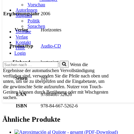
Vorschau
AutorInnen
Erscheinungsjahr
2006
Magazin
Politik
Sprachen
Verlag
Horizontes
Termine
Verlag
Kontakt
Produkttyp
Audio-CD
Hilfe
Login
Einband
kartoniert
Suchen
Wenn die
nach …
Ergebnisse der automatischen Vervollständigung
verfügbar sind, verwenden Sie die Pfeile nach oben und
Seiten
191
unten, um sie zu überprüfen und die Eingabetaste, um
die gewünschte Seite aufzurufen. Nutzer von Touch-
Geräten können durch Berührung oder mit Wischgesten
EAN
9788466752626
suchen.
ISBN
978-84-667-5262-6
Ähnliche Produkte