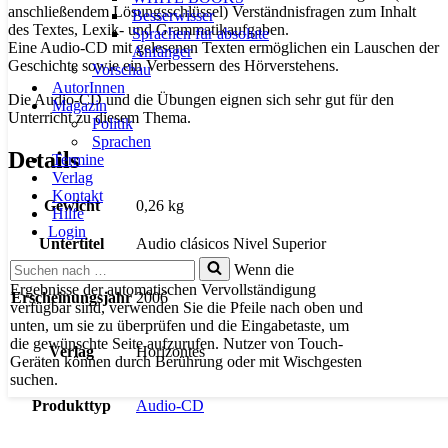
anschließendem Lösungsschlüssel) Verständnisfragen zum Inhalt
Besserwisser
des Textes, Lexik- und Grammatikaufgaben.
Sprachen für absolute
Eine Audio-CD mit gelesenen Texten ermöglichen ein Lauschen der
Anfänger
Geschichte sowie ein Verbessern des Hörverstehens.
Vorschau
AutorInnen
Die Audio-CD und die Übungen eignen sich sehr gut für den
Magazin
Unterricht zu diesem Thema.
Politik
Sprachen
Details
Termine
Verlag
Kontakt
Gewicht
0,26 kg
Hilfe
Login
Untertitel
Audio clásicos Nivel Superior
Suchen
Wenn die
nach …
Ergebnisse der automatischen Vervollständigung
Erscheinungsjahr
2006
verfügbar sind, verwenden Sie die Pfeile nach oben und
unten, um sie zu überprüfen und die Eingabetaste, um
die gewünschte Seite aufzurufen. Nutzer von Touch-
Verlag
Horizontes
Geräten können durch Berührung oder mit Wischgesten
suchen.
Produkttyp
Audio-CD