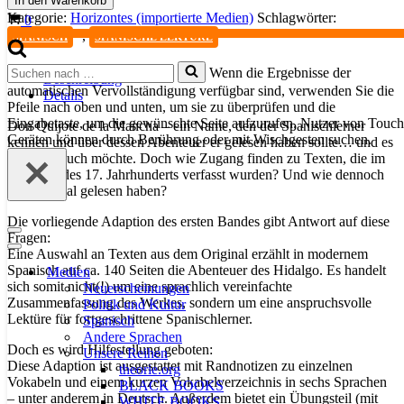
In den Warenkorb
I
Kategorie:
Horizontes (importierte Medien)
Schlagwörter:
Warenkorb
0
(Buch+CD)
,
SPANISCH
SPANISCHE LEKTÜRE
Menge
Suchen
Wenn die Ergebnisse der
Beschreibung
nach …
automatischen Vervollständigung verfügbar sind, verwenden Sie die
Details
Pfeile nach oben und unten, um sie zu überprüfen und die
Eingabetaste, um die gewünschte Seite aufzurufen. Nutzer von Touch
Don Quijote de la Mancha – ein Name, den der Spanischlerner
Geräten können durch Berührung oder mit Wischgesten suchen.
kennen und über dessen Abenteuer er gelesen haben sollte… und es
natürlich auch möchte. Doch wie Zugang finden zu Texten, die im
Spanisch des 17. Jahrhunderts verfasst wurden? Und wie dennoch
das Original gelesen haben?
Die vorliegende Adaption des ersten Bandes gibt Antwort auf diese
Navigationsmenü
Fragen:
Navigationsmenü
Eine Auswahl an Texten aus dem Original erzählt in modernem
Spanisch auf ca. 140 Seiten die Abenteuer des Hidalgo. Es handelt
Medien
sich somit nicht(!) um eine sprachlich vereinfachte
Neuerscheinungen
Zusammenfassung des Werkes, sondern um eine anspruchsvolle
Politik und Kultur
Lektüre für fortgeschrittene Spanischlerner.
Spanisch
Andere Sprachen
Doch es wird Hilfestellung geboten:
Unsere Reihen
Diese Adaption ist ausgestattet mit Randnotizen zu einzelnen
theorie.org
Vokabeln und einem kurzen Vokabelverzeichnis in sechs Sprachen
BLACK BOOKS
– unter anderem in Deutsch. Außerdem bietet ein Übungsteil (mit
WHITE BOOKS