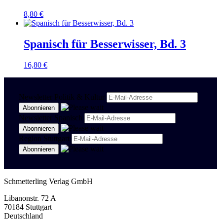
8,80
€
Spanisch für Besserwisser, Bd. 3
16,80
€
Newsletter Politik & Kultur
Newsletter Spanisch
Region Stuttgart
Schmetterling Verlag GmbH
Libanonstr. 72 A
70184 Stuttgart
Deutschland