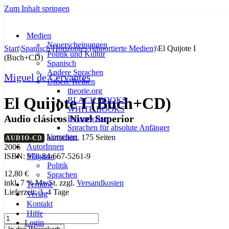
Zum Inhalt springen
Medien
Neuerscheinungen
Start
\
Spanisch
\
Horizontes (importierte Medien)
\
El Quijote I
Politik und Kultur
(Buch+CD)
Spanisch
Andere Sprachen
Miguel de Cervantes
Unsere Reihen
theorie.org
El Quijote I (Buch+CD)
BLACK BOOKS
WHITE BOOKS
Audio clásicos Nivel Superior
Besserwisser
Sprachen für absolute Anfänger
Vorschau
kartoniert, 175 Seiten
AUDIO-CD
AutorInnen
2006
Magazin
ISBN: 978-84-667-5261-9
Politik
12,80
€
Sprachen
inkl. 7 % MwSt.
zzgl.
Versandkosten
Termine
Lieferzeit:
3–4 Tage
Verlag
Kontakt
Hilfe
El
Login
Quijote