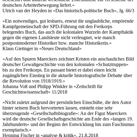
deutschen Arbeiterbewegung liefert.»
Ulrich van der Heyden in «Das historisch-politische Buch», Jg. 66/3
«Ein notwendiges, gut lesbares, erneut die unglaubliche, empörende
Kampfgemeinschaft der SPD-Führung mit den Freikorps
belegendes Buch, das auch die kolonialen Wurzeln der Kampftaktik
gegen die eigenen Landsleute nicht verleugnet, wie manch
postpostmoderner Historiker bzw. manche Historikerin.»
Klaus Gietinger in «Neues Deutschland»
«Auf den Spuren Maerckers zeichnet Kristen ein anschauliches Bild
deutscher Gewaltgeschichte von den kolonialen «Schutztruppen»
bis zu den Freikorps. En passant bietet er dabei einen leicht
zugänglichen Einstieg in die aktuelle historiografische Debatte über
die Revolution von 1918/1919.»
Johanna Voß und Philipp Winkler in «Zeitschrift für
Geschichtswissenschaft» 11/2018
«Nicht zuletzt aufgrund der persönlichen Einschübe, die den Autor
hinter seinem Buch hervortreten lassen, entsteht eine sehr
überzeugende «Gesellschaftsbiografie»: An der Figur Maerckers
wird die deutsche Gesellschaftsgeschichte am Ende des «langen 19.
Jahrhunderts» und der Beginn der Entwicklung hin zum Faschismus
exemplarisch.»
Henning Fischer in «analyse & kritik», 21.8.2018