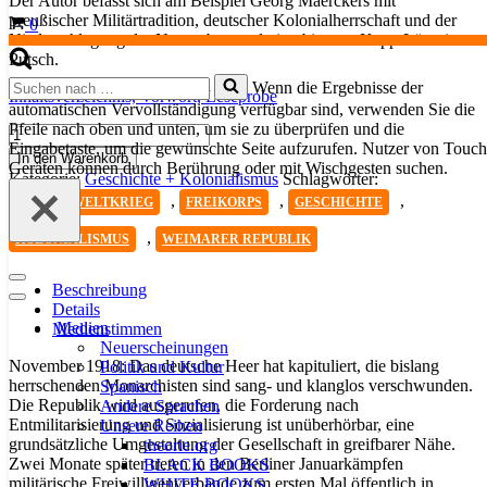
Der Autor befasst sich am Beispiel Georg Maerckers mit
preußischer Militärtradition, deutscher Kolonialherrschaft und der
Warenkorb
0
Niederschlagung der Novemberrevolution bis zum Kapp-Lüttwitz-
Putsch.
Suchen
Wenn die Ergebnisse der
Inhaltsverzeichnis,
Vorwort,
Leseprobe
nach …
automatischen Vervollständigung verfügbar sind, verwenden Sie die
Pfeile nach oben und unten, um sie zu überprüfen und die
Ein
Eingabetaste, um die gewünschte Seite aufzurufen. Nutzer von Touch
Leben
In den Warenkorb
Geräten können durch Berührung oder mit Wischgesten suchen.
in
Kategorie:
Geschichte + Kolonialismus
Schlagwörter:
Manneszucht
,
,
,
ERSTER WELTKRIEG
FREIKORPS
GESCHICHTE
Menge
,
KOLONIALISMUS
WEIMARER REPUBLIK
Navigationsmenü
Beschreibung
Navigationsmenü
Details
Medien
Medienstimmen
Neuerscheinungen
November 1918: Das deutsche Heer hat kapituliert, die bislang
Politik und Kultur
herrschenden Monarchisten sind sang- und klanglos verschwunden.
Spanisch
Die Republik wird ausgerufen, die Forderung nach
Andere Sprachen
Entmilitarisierung und Sozialisierung ist unüberhörbar, eine
Unsere Reihen
grundsätzliche Umgestaltung der Gesellschaft in greifbarer Nähe.
theorie.org
Zwei Monate später treten in den Berliner Januarkämpfen
BLACK BOOKS
militärische Freiwilligenverbände zum ersten Mal öffentlich in
WHITE BOOKS