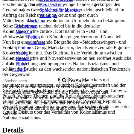
Erscheinung, darunter das «Freiwillige Landesjägerkorps» des
Besserwisser
Generalmajors Georg Maercker. Maercker zieht anschließend im
Sprachen für absolute
Auftrag der Reichsregierung kreuz und quer durch
Anfänger
Mitteldeutschland, um revolutionäre Unruheherde zu bekämpfen.
Vorschau
Seine Erfahrungen reichen dabei bis in die deutsche
AutorInnen
Kolonialgeschichte zurück. Dort nahm er in «Ost»- und
Magazin
«Südwestafrika» an den Kämpfen gegen Herero und Nama teil.
Politik
Nun liegt eine umfassende Biografie des «Städtebezwingers» und
Sprachen
Freikorpsführers Georg Maercker vor, der als eine zentrale Figur der
Termine
Konterrevolution gilt. Das Buch stellt die Verbindung zwischen
Verlag
Kolonialgeschichte und Novemberrevolution her, eröffnet Ausblicke
Kontakt
auf die Entstehungsbedingungen des Nationalsozialismus und
Hilfe
schlägt die Brücke zu den wachsenden nationalistischen Tendenzen
Login
der Gegenwart.
Suchen
Der Autor befasst sich am Beispiel Georg Maerckers mit
Wenn die
nach …
preußischer Militärtradition, deutscher Kolonialherrschaft und der
Ergebnisse der automatischen Vervollständigung
Niederschlagung der Novemberrevolution bis zum Kapp-Lüttwitz-
verfügbar sind, verwenden Sie die Pfeile nach oben und
Putsch. Weitere Themen sind die Rolle der sozialdemokratischen
unten, um sie zu überprüfen und die Eingabetaste, um
Führer während der Entstehungsphase der Weimarer Republik,
die gewünschte Seite aufzurufen. Nutzer von Touch-
deren Rezeption innerhalb der heutigen Sozialdemokratie sowie der
Geräten können durch Berührung oder mit Wischgesten
aktuelle Diskurs über das Verhältnis von Kolonialismus und
suchen.
Nationalsozialismus.
Details