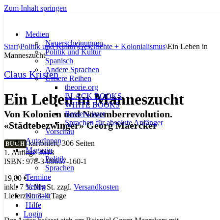
Zum Inhalt springen
Medien
Neuerscheinungen
Start
\
Politik und Kultur
\
Geschichte + Kolonialismus
\
Ein Leben in
Politik und Kultur
Manneszucht
Spanisch
Andere Sprachen
Claus Kristen
Unsere Reihen
theorie.org
Ein Leben in Manneszucht
BLACK BOOKS
WHITE BOOKS
Von Kolonien und Novemberrevolution.
Besserwisser
Sprachen für absolute Anfänger
«Städtebezwinger» Georg Maercker
Vorschau
AutorInnen
kartoniert, 306 Seiten
BUCH
Magazin
1. Auflage 2018
Politik
ISBN: 978-3-89657-160-1
Sprachen
Termine
19,80
€
Verlag
inkl. 7 % MwSt.
zzgl.
Versandkosten
Kontakt
Lieferzeit:
3–4 Tage
Hilfe
Login