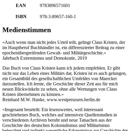
EAN
9783896571601
ISBN
978-3-89657-160-1
Medienstimmen
«Auch wenn man nicht jedes Urteil teilt, gelingt Claus Kristen, der
im Hauptberuf Buchhändler ist, ein differenzierter Beitrag zu einer
epochenübergreifenden Gewalt- und Militärgeschichte.»
Jahrbuch Extremismus und Demokratie, 2019
Das Buch von Claus Kristen kann ich jedem empfehlen. Er gibt
nicht nur das Leben eines Militärs dar, Kristen ist es auch gelungen,
ein Gesamtbild des gesellschaftlichen Umfeldes von Maercker
darzustellen. Ich lernte, die Geschichte dieser Zeit aus für mich
neuen Blickwinkeln zu sehen, ohne alle Wertungen von Claus
Kristen übernehmen zu können.»
Reinhard M.W. Hanke, www.westpreussen-berlin.de
«Insgesamt beurteilt: Ein lesenswertes, weil interessant
geschriebenes Buch, welches auf intensiven Quellenstudien in
verschiedenen Archiven beruht und neue Tatsachen aus der
Geschichte des deutschen Kolonialismus und Militarismus
beleuchtet und indirekt wesentliche Erkenntnisse zur Geschichte der