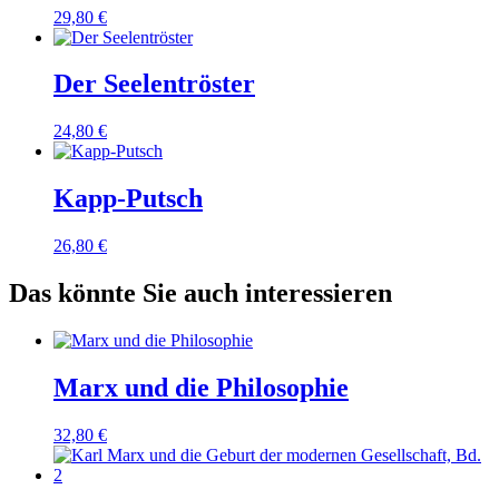
29,80
€
Der Seelentröster
24,80
€
Kapp-Putsch
26,80
€
Das könnte Sie auch interessieren
Marx und die Philosophie
32,80
€