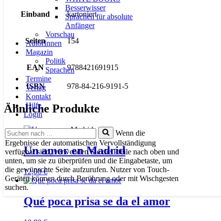
Besserwisser
Einband
kartoniert
Sprachen für absolute
Anfänger
Vorschau
Seiten
154
AutorInnen
Magazin
Politik
EAN
9788421691915
Sprachen
Termine
ISBN
978-84-216-9191-5
Verlag
Kontakt
Hilfe
Ähnliche Produkte
Login
Suchen
Wenn die
nach …
Ergebnisse der automatischen Vervollständigung
Un amor en Madrid
verfügbar sind, verwenden Sie die Pfeile nach oben und
unten, um sie zu überprüfen und die Eingabetaste, um
die gewünschte Seite aufzurufen. Nutzer von Touch-
12,00
€
Geräten können durch Berührung oder mit Wischgesten
suchen.
Qué poca prisa se da el amor