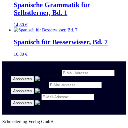
Spanische Grammatik für
Selbstlerner, Bd. 1
14,80
€
Spanisch für Besserwisser, Bd. 7
16,80
€
Newsletter Politik & Kultur
Newsletter Spanisch
Region Stuttgart
Schmetterling Verlag GmbH