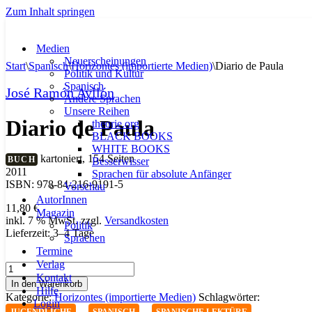
Zum Inhalt springen
Medien
Neuerscheinungen
Start
\
Spanisch
\
Horizontes (importierte Medien)
\
Diario de Paula
Politik und Kultur
Spanisch
José Ramón Ayllón
Andere Sprachen
Unsere Reihen
Diario de Paula
theorie.org
BLACK BOOKS
WHITE BOOKS
kartoniert, 154 Seiten
BUCH
Besserwisser
2011
Sprachen für absolute Anfänger
ISBN: 978-84-216-9191-5
Vorschau
AutorInnen
11,80
€
Magazin
inkl. 7 % MwSt.
zzgl.
Versandkosten
Politik
Lieferzeit:
3–4 Tage
Sprachen
Termine
Verlag
Diario
Kontakt
de
In den Warenkorb
Hilfe
Paula
Kategorie:
Horizontes (importierte Medien)
Schlagwörter:
Login
Menge
,
,