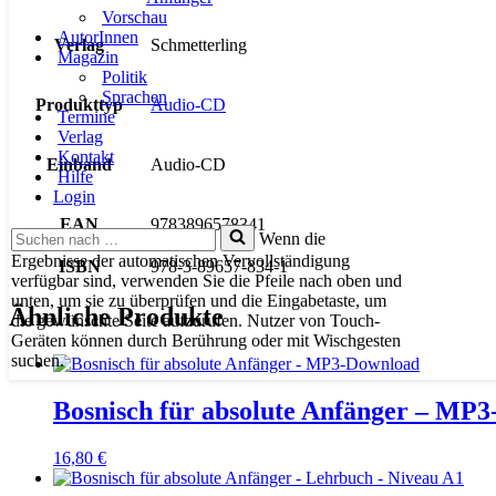
Vorschau
AutorInnen
Verlag
Schmetterling
Magazin
Politik
Sprachen
Produkttyp
Audio-CD
Termine
Verlag
Kontakt
Einband
Audio-CD
Hilfe
Login
EAN
9783896578341
Suchen
Wenn die
nach …
Ergebnisse der automatischen Vervollständigung
ISBN
978-3-89657-834-1
verfügbar sind, verwenden Sie die Pfeile nach oben und
unten, um sie zu überprüfen und die Eingabetaste, um
Ähnliche Produkte
die gewünschte Seite aufzurufen. Nutzer von Touch-
Geräten können durch Berührung oder mit Wischgesten
suchen.
Bosnisch für absolute Anfänger – MP
16,80
€