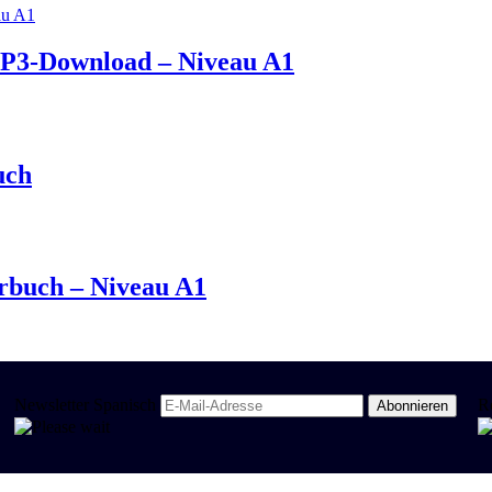
 MP3-Download – Niveau A1
uch
hrbuch – Niveau A1
Newsletter Spanisch
R