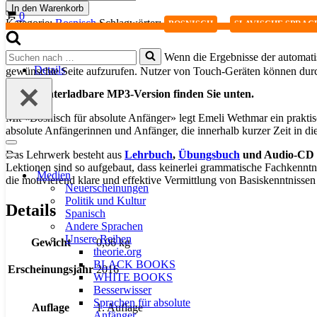
für
In den Warenkorb
Warenkorb
0
absolute
Kategorie:
Bosnisch
Schlagwörter:
,
BOSNISCH
SLAVISCHE SPRAC
Anfänger
-
Suchen
Audio-
Wenn die Ergebnisse der automatis
Beschreibung
nach …
CD
Details
gewünschte Seite aufzurufen. Nutzer von Touch-Geräten können dur
-
Niveau
Die herunterladbare MP3-Version finden Sie unten.
A1
Mit «Bosnisch für absolute Anfänger» legt Emeli Wethmar ein prakti
Menge
absolute Anfängerinnen und Anfänger, die innerhalb kurzer Zeit in di
Navigationsmenü
Das Lehrwerk besteht aus
Lehrbuch
,
Übungsbuch
und Audio-CD
Navigationsmenü
Lektionen sind so aufgebaut, dass keinerlei grammatische Fachkennt
Medien
die motivierend klare und effektive Vermittlung von Basiskenntnisse
Neuerscheinungen
Politik und Kultur
Details
Spanisch
Andere Sprachen
Unsere Reihen
Gewicht
0,06 kg
theorie.org
BLACK BOOKS
Erscheinungsjahr
2016
WHITE BOOKS
Besserwisser
Sprachen für absolute
Auflage
1. Auflage
Anfänger