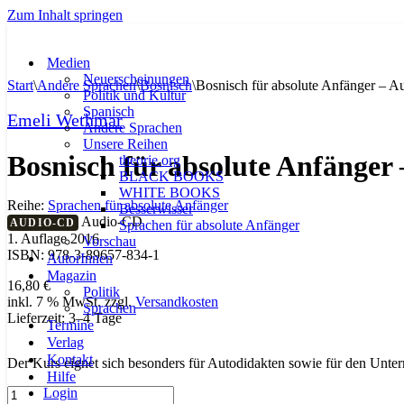
Zum Inhalt springen
Medien
Neuerscheinungen
Start
\
Andere Sprachen
\
Bosnisch
\
Bosnisch für absolute Anfänger – 
Politik und Kultur
Spanisch
Emeli Wethmar
Andere Sprachen
Unsere Reihen
Bosnisch für absolute Anfänger
theorie.org
BLACK BOOKS
WHITE BOOKS
Reihe:
Sprachen für absolute Anfänger
Besserwisser
Audio-CD
AUDIO-CD
Sprachen für absolute Anfänger
1. Auflage 2016
Vorschau
ISBN: 978-3-89657-834-1
AutorInnen
Magazin
16,80
€
Politik
inkl. 7 % MwSt.
zzgl.
Versandkosten
Sprachen
Lieferzeit:
3–4 Tage
Termine
Verlag
Kontakt
Der Kurs eignet sich besonders für Autodidakten sowie für den Unter
Hilfe
Login
Bosnisch