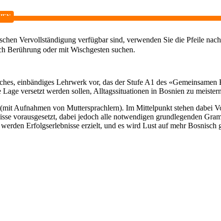
HEN
chen Vervollständigung verfügbar sind, verwenden Sie die Pfeile nach
ch Berührung oder mit Wischgesten suchen.
sches, einbändiges Lehrwerk vor, das der Stufe A1 des «Gemeinsamen E
e Lage versetzt werden sollen, Alltagssituationen in Bosnien zu meiste
(mit Aufnahmen von Muttersprachlern). Im Mittelpunkt stehen dabei 
nisse vorausgesetzt, dabei jedoch alle notwendigen grundlegenden Gra
n werden Erfolgserlebnisse erzielt, und es wird Lust auf mehr Bosnisch