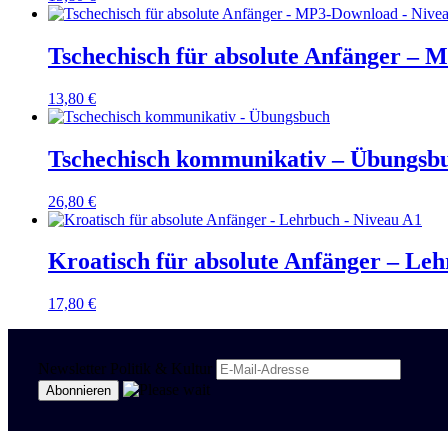
Tschechisch für absolute Anfänger –
13,80
€
Tschechisch kommunikativ – Übungsb
26,80
€
Kroatisch für absolute Anfänger – Le
17,80
€
Newsletter Politik & Kultur