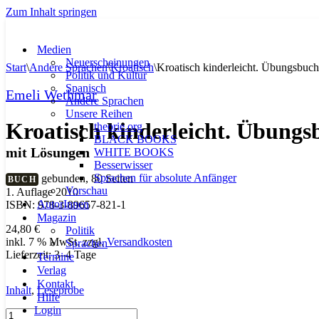
Zum Inhalt springen
Medien
Neuerscheinungen
Start
\
Andere Sprachen
\
Kroatisch
\
Kroatisch kinderleicht. Übungsbuch
Politik und Kultur
Spanisch
Emeli Wethmar
Andere Sprachen
Unsere Reihen
Kroatisch kinderleicht. Übungs
theorie.org
BLACK BOOKS
mit Lösungen
WHITE BOOKS
Besserwisser
Sprachen für absolute Anfänger
gebunden, 80 Seiten
BUCH
Vorschau
1. Auflage 2010
AutorInnen
ISBN: 978-3-89657-821-1
Magazin
24,80
€
Politik
inkl. 7 % MwSt.
zzgl.
Versandkosten
Sprachen
Lieferzeit:
3–4 Tage
Termine
Verlag
Kontakt
Inhalt
,
Leseprobe
Hilfe
Login
Kroatisch