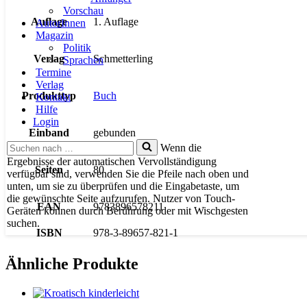
Vorschau
Auflage
1. Auflage
AutorInnen
Magazin
Politik
Verlag
Schmetterling
Sprachen
Termine
Verlag
Produkttyp
Buch
Kontakt
Hilfe
Login
Einband
gebunden
Suchen
Wenn die
nach …
Ergebnisse der automatischen Vervollständigung
Seiten
80
verfügbar sind, verwenden Sie die Pfeile nach oben und
unten, um sie zu überprüfen und die Eingabetaste, um
die gewünschte Seite aufzurufen. Nutzer von Touch-
EAN
9783896578211
Geräten können durch Berührung oder mit Wischgesten
suchen.
ISBN
978-3-89657-821-1
Ähnliche Produkte