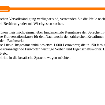
ACHEN
chen Vervollständigung verfügbar sind, verwenden Sie die Pfeile nach
ch Berührung oder mit Wischgesten suchen.
fügen meist nicht einmal über fundamentale Kenntnisse der Sprache ih
he Konversationskurse für den Nachwuchs der zahlreichen KroatInnen i
f dem Buchmarkt.
iese Lücke. Insgesamt enthält es etwa 1.000 Lernwörter, die in 150 far
besitzanzeigende Fürwörter, wichtige Verben und Eigenschaftswörter. 
b etc.
hritte in die kroatische Sprache wagen möchten.