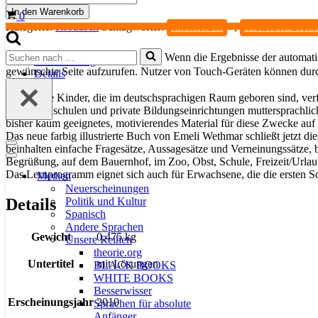
kinderleicht.
In den Warenkorb
Warenkorb
0
Übungsbuch
Kategorie:
Kroatisch
Schlagwörter:
,
KROATISCH
SLAVISCHE SPR
Menge
Suchen
Wenn die Ergebnisse der automatis
Beschreibung
nach …
gewünschte Seite aufzurufen. Nutzer von Touch-Geräten können dur
Details
Kroatische Kinder, die im deutschsprachigen Raum geboren sind, ver
Volkshochschulen und private Bildungseinrichtungen muttersprachlic
bisher kaum geeignetes, motivierendes Material für diese Zwecke au
Das neue farbig illustrierte Buch von Emeli Wethmar schließt jetzt d
Navigationsmenü
beinhalten einfache Fragesätze, Aussagesätze und Verneinungssätze, 
Navigationsmenü
Begrüßung, auf dem Bauernhof, im Zoo, Obst, Schule, Freizeit/Urlau
Das Lernprogramm eignet sich auch für Erwachsene, die die ersten Sc
Medien
Neuerscheinungen
Politik und Kultur
Details
Spanisch
Andere Sprachen
Gewicht
0,475 kg
Unsere Reihen
theorie.org
Untertitel
mit Lösungen
BLACK BOOKS
WHITE BOOKS
Besserwisser
Erscheinungsjahr
2010
Sprachen für absolute
Anfänger