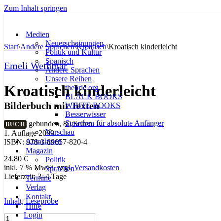
Zum Inhalt springen
Medien
Neuerscheinungen
Start
\
Andere Sprachen
\
Kroatisch
\
Kroatisch kinderleicht
Politik und Kultur
Spanisch
Emeli Wethmar
Andere Sprachen
Unsere Reihen
Kroatisch kinderleicht
theorie.org
BLACK BOOKS
Bilderbuch mit Texten
WHITE BOOKS
Besserwisser
Sprachen für absolute Anfänger
gebunden, 80 Seiten
BUCH
Vorschau
1. Auflage 2009
AutorInnen
ISBN: 978-3-89657-820-4
Magazin
24,80
€
Politik
inkl. 7 % MwSt.
zzgl.
Versandkosten
Sprachen
Lieferzeit:
3–4 Tage
Termine
Verlag
Kontakt
Inhalt,
Leseprobe
Hilfe
Login
Kroatisch