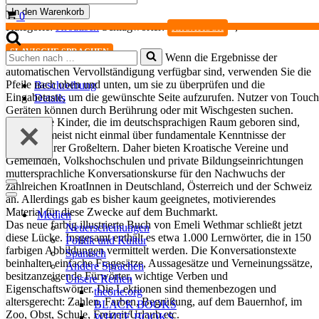
kinderleicht
In den Warenkorb
Warenkorb
0
Menge
Kategorie:
Kroatisch
Schlagwörter:
,
KROATISCH
SLAVISCHE SPRACHEN
Suchen
Wenn die Ergebnisse der
nach …
automatischen Vervollständigung verfügbar sind, verwenden Sie die
Pfeile nach oben und unten, um sie zu überprüfen und die
Beschreibung
Eingabetaste, um die gewünschte Seite aufzurufen. Nutzer von Touch
Details
Geräten können durch Berührung oder mit Wischgesten suchen.
Kroatische Kinder, die im deutschsprachigen Raum geboren sind,
verfügen meist nicht einmal über fundamentale Kenntnisse der
Sprache ihrer Großeltern. Daher bieten Kroatische Vereine und
Gemeinden, Volkshochschulen und private Bildungseinrichtungen
muttersprachliche Konversationskurse für den Nachwuchs der
zahlreichen KroatInnen in Deutschland, Österreich und der Schweiz
Navigationsmenü
an. Allerdings gab es bisher kaum geeignetes, motivierendes
Navigationsmenü
Material für diese Zwecke auf dem Buchmarkt.
Medien
Das neue farbig illustrierte Buch von Emeli Wethmar schließt jetzt
Neuerscheinungen
diese Lücke. Insgesamt enthält es etwa 1.000 Lernwörter, die in 150
Politik und Kultur
farbigen Abbildungen vermittelt werden. Die Konversationstexte
Spanisch
beinhalten einfache Fragesätze, Aussagesätze und Verneinungssätze,
Andere Sprachen
besitzanzeigende Fürwörter, wichtige Verben und
Unsere Reihen
Eigenschaftswörter. Die Lektionen sind themenbezogen und
theorie.org
altersgerecht: Zahlen, Farben, Begrüßung, auf dem Bauernhof, im
BLACK BOOKS
Zoo, Obst, Schule, Freizeit/Urlaub etc.
WHITE BOOKS