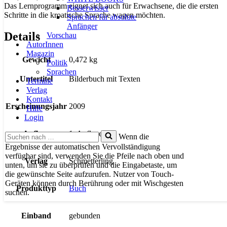
Das Lernprogramm eignet sich auch für Erwachsene, die die ersten
Besserwisser
Schritte in die kroatische Sprache wagen möchten.
Sprachen für absolute
Anfänger
Details
Vorschau
AutorInnen
Magazin
Gewicht
0,472 kg
Politik
Sprachen
Untertitel
Bilderbuch mit Texten
Termine
Verlag
Kontakt
Erscheinungsjahr
2009
Hilfe
Login
Auflage
1. Auflage
Suchen
Wenn die
nach …
Ergebnisse der automatischen Vervollständigung
verfügbar sind, verwenden Sie die Pfeile nach oben und
Verlag
Schmetterling
unten, um sie zu überprüfen und die Eingabetaste, um
die gewünschte Seite aufzurufen. Nutzer von Touch-
Geräten können durch Berührung oder mit Wischgesten
Produkttyp
Buch
suchen.
Einband
gebunden