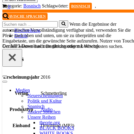
absolute
Kategorie:
Bosnisch
Schlagwörter:
,
Warenkorb
0
BOSNISCH
Anfänger
-
SLAVISCHE SPRACHEN
MP3-
Suchen
Wenn die Ergebnisse der
Download
nach …
automatischen Vervollständigung verfügbar sind, verwenden Sie die
Menge
Beschreibung
Pfeile nach oben und unten, um sie zu überprüfen und die
Details
Eingabetaste, um die gewünschte Seite aufzurufen. Nutzer von Touch
Der MP3-Download zum gleichnamigen Lehrwerk.
Geräten können durch Berührung oder mit Wischgesten suchen.
Details
Erscheinungsjahr
2016
Navigationsmenü
Navigationsmenü
Medien
Verlag
Schmetterling
Neuerscheinungen
Politik und Kultur
Spanisch
Produkttyp
Audio
Andere Sprachen
Unsere Reihen
theorie.org
Einband
Download (MP3)
BLACK BOOKS
WHITE BOOKS