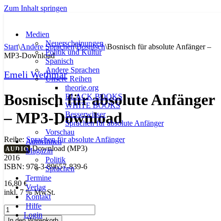
Zum Inhalt springen
Medien
Neuerscheinungen
Start
\
Andere Sprachen
\
Bosnisch
\
Bosnisch für absolute Anfänger –
Politik und Kultur
MP3-Download
Spanisch
Andere Sprachen
Emeli Wethmar
Unsere Reihen
theorie.org
Bosnisch für absolute Anfänger
BLACK BOOKS
WHITE BOOKS
– MP3-Download
Besserwisser
Sprachen für absolute Anfänger
Vorschau
Reihe:
Sprachen für absolute Anfänger
AutorInnen
Download (MP3)
AUDIO
Magazin
2016
Politik
ISBN: 978-3-89657-839-6
Sprachen
Termine
16,80
€
Verlag
inkl. 7 % MwSt.
Kontakt
Hilfe
Bosnisch
Login
für
In den Warenkorb