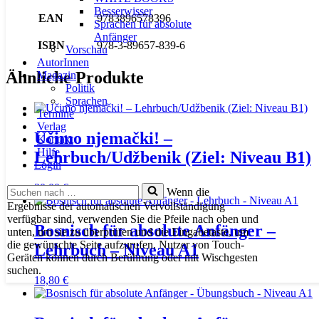
Besserwisser
EAN
9783896578396
Sprachen für absolute
Anfänger
ISBN
978-3-89657-839-6
Vorschau
AutorInnen
Ähnliche Produkte
Magazin
Politik
Sprachen
Termine
Verlag
Učimo njemački! –
Kontakt
Hilfe
Lehrbuch/Udžbenik (Ziel: Niveau B1)
Login
20,00
€
Suchen
Wenn die
nach …
Ergebnisse der automatischen Vervollständigung
verfügbar sind, verwenden Sie die Pfeile nach oben und
Bosnisch für absolute Anfänger –
unten, um sie zu überprüfen und die Eingabetaste, um
die gewünschte Seite aufzurufen. Nutzer von Touch-
Lehrbuch – Niveau A1
Geräten können durch Berührung oder mit Wischgesten
suchen.
18,80
€