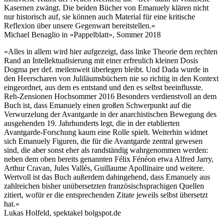
Kasernen zwängt. Die beiden Bücher von Emanuely klären nicht
nur historisch auf, sie können auch Material für eine kritische
Reflexion über unsere Gegenwart bereitstellen.»
Michael Benaglio in «Pappelblatt», Sommer 2018
«Alles in allem wird hier aufgezeigt, dass linke Theorie dem rechten
Rand an Intellektualisierung mit einer erfreulich kleinen Dosis
Dogma per def. meilenweit überlegen bleibt. Und Dada wurde in
den Heerscharen von Juliläumsbüchern nie so richtig in den Kontext
eingeordnet, aus dem es entstand und den es selbst beeinflusste.
Reh-Zensionen Hochsommer 2016 Besonders verdienstvoll an dem
Buch ist, dass Emanuely einen großen Schwerpunkt auf die
Verwurzelung der Avantgarde in der anarchistischen Bewegung des
ausgehenden 19. Jahrhunderts legt, die in der etablierten
Avantgarde-Forschung kaum eine Rolle spielt. Weiterhin widmet
sich Emanuely Figuren, die für die Avantgarde zentral gewesen
sind, die aber sonst eher als randständig wahrgenommen werden:
neben dem oben bereits genannten Félix Fénéon etwa Alfred Jarry,
Arthur Cravan, Jules Vallés, Guillaume Apollinaire und weitere.
Wertvoll ist das Buch außerdem dahingehend, dass Emanuely aus
zahlreichen bisher unübersetzten französischsprachigen Quellen
zitiert, wofür er die entsprechenden Zitate jeweils selbst übersetzt
hat.»
Lukas Holfeld, spektakel bolgspot.de