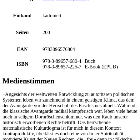
Einband
kartoniert
Seiten
200
EAN
9783896576804
978-3-89657-680-4 | Buch
ISBN
978-3-89657-225-7 | E-Book (EPUB)
Medienstimmen
«Angesichts der weltweiten Entwicklung zu autoritären politischen
Systemen leben wir zunehmend in einem geistigen Klima, das dem
der Avantgarde vor der Herrschaft des Faschismus ähnelt. Während
die klassische Avantgarde radikal kämpferisch war, leben viele heute
noch in seligem Dornröschenschlummer, was den Raub unserer
historisch erworbenen Rechte betrifft. Das herrschende
materialistische Kulturdogma ist für mich in diesem Kontext
kontraproduktiv, überlässt es doch eine von freier Spiritualität
motivierte Kunst der Neuen Rechten, die «frei» dann in völkische