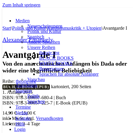
Zum Inhalt springen
Medien
Neuerscheinungen
Start
\
Politik und Kultur
\
Kapitalismuskritik + Utopien
\
Avantgarde I
Politik und Kultur
Spanisch
Alexander Emanuely
Andere Sprachen
Unsere Reihen
Avantgarde I
theorie.org
BLACK BOOKS
Von den anarchistischen Anfängen bis Dada oder
WHITE BOOKS
Besserwisser
wider eine begriffliche Beliebigkeit
Sprachen für absolute Anfänger
Vorschau
Reihe:
theorie.org
AutorInnen
kartoniert, 200 Seiten
BUCH, E-BOOK (EPUB)
Magazin
1. Auflage 2015
Politik
ISBN: 978-3-89657-680-4 | Buch
Sprachen
ISBN: 978-3-89657-225-7 | E-Book (EPUB)
Termine
Verlag
14,99
€
–
15,00
€
Kontakt
inkl. MwSt.
zzgl.
Versandkosten
Lieferzeit:
3–4 Tage
Hilfe
Login