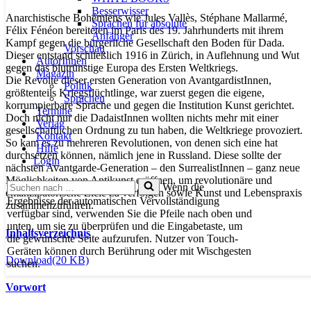
Besserwisser
Anarchistische Bohémiens wie Jules Vallès, Stéphane Mallarmé,
Sprachen für absolute
Félix Fénéon bereiteten im Paris des 19. Jahrhunderts mit ihrem
Anfänger
Kampf gegen die bürgerliche Gesellschaft den Boden für Dada.
Vorschau
Dieser entstand schließlich 1916 in Zürich, in Auflehnung und Wut
AutorInnen
gegen das blutrünstige Europa des Ersten Weltkriegs.
Magazin
Die Revolte dieser ersten Generation von AvantgardistInnen,
Politik
größtenteils Kriegsflüchtlinge, war zuerst gegen die eigene,
Sprachen
korrumpierbare Sprache und gegen die Institution Kunst gerichtet.
Termine
Doch nicht nur die DadaistInnen wollten nichts mehr mit einer
Verlag
gesellschaftlichen Ordnung zu tun haben, die Weltkriege provoziert.
Kontakt
So kam es zu mehreren Revolutionen, von denen sich eine hat
Hilfe
durchsetzen können, nämlich jene in Russland. Diese sollte der
Login
nächsten Avantgarde-Generation – den SurrealistInnen – ganz neue
Möglichkeiten von Antikunst eröffnen, um revolutionäre und
Suchen
Wenn die
emanzipatorische Ziele zu verfolgen sowie Kunst und Lebenspraxis
nach …
Ergebnisse der automatischen Vervollständigung
zusammenzuführen.
verfügbar sind, verwenden Sie die Pfeile nach oben und
unten, um sie zu überprüfen und die Eingabetaste, um
Inhaltsverzeichnis
die gewünschte Seite aufzurufen. Nutzer von Touch-
Geräten können durch Berührung oder mit Wischgesten
Download
(20 KB)
suchen.
Vorwort