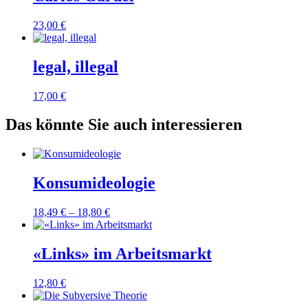
23,00
€
legal, illegal
17,00
€
Das könnte Sie auch interessieren
Konsumideologie
18,49
€
–
18,80
€
«Links» im Arbeitsmarkt
12,80
€