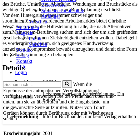
das Brüche, Umbrüche, Abbrüche, Wendungen und Bruchstücke als
Besserwisser
wichtige Quellen der Lebens- und Berufsplanung erschließt.
Sprachen für absolute
Vor dem Hintergrund eines immer schwieriger und
Anfänger
stromlinienförmiger werdenden Arbeitsmarktes bietet Christine
Vorschau
Weiß’ Buch wertvolle Hilfestellung für alle, die nach Alternativen
AutorInnen
zum Mainstream-Berufsweg suchen und sich der um sich greifenden
Magazin
gesellschaftskonformen Zielstrebigkeit entziehen wollen. Dabei geht
Politik
es vordergründig darum, sich geeignetes Handwerkzeug
Sprachen
anzueignen, Kompromisse bewußt einzugehen und damit eine Form
Termine
der Selbstbestimmung zu behaupten.
Verlag
Kontakt
Details
Hilfe
Login
Gewicht
0,203 kg
Suchen
Wenn die
nach …
Ergebnisse der automatischen Vervollständigung
Lebensentwurf statt Karriereplanung, Ein
verfügbar sind, verwenden Sie die Pfeile nach oben und
Untertitel
Ratgeber
unten, um sie zu überprüfen und die Eingabetaste, um
die gewünschte Seite aufzurufen. Nutzer von Touch-
Geräten können durch Berührung oder mit Wischgesten
Liefermeldung
Info für Buchhandel: nur beim Verlag erhältlich
suchen.
Erscheinungsjahr
2001