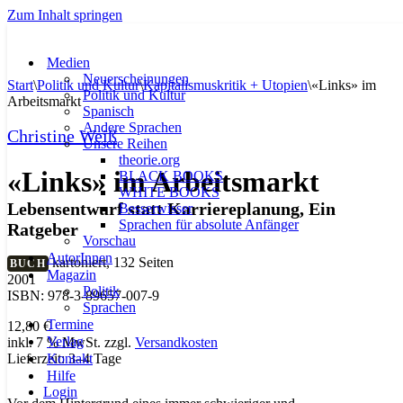
Zum Inhalt springen
Medien
Neuerscheinungen
Start
\
Politik und Kultur
\
Kapitalismuskritik + Utopien
\
«Links» im
Politik und Kultur
Arbeitsmarkt
Spanisch
Andere Sprachen
Christine Weiß
Unsere Reihen
theorie.org
«Links» im Arbeitsmarkt
BLACK BOOKS
WHITE BOOKS
Lebensentwurf statt Karriereplanung, Ein
Besserwisser
Sprachen für absolute Anfänger
Ratgeber
Vorschau
AutorInnen
kartoniert, 132 Seiten
BUCH
Magazin
2001
Politik
ISBN: 978-3-89657-007-9
Sprachen
Termine
12,80
€
Verlag
inkl. 7 % MwSt.
zzgl.
Versandkosten
Kontakt
Lieferzeit:
3–4 Tage
Hilfe
Login