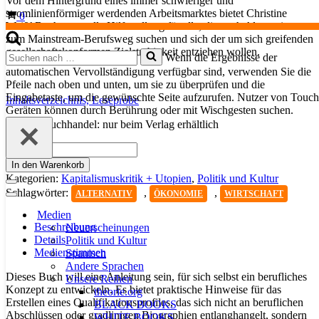
Vor dem Hintergrund eines immer schwieriger und
stromlinienförmiger werdenden Arbeitsmarktes bietet Christine
Warenkorb
0
Weiß’ Buch wertvolle Hilfestellung für alle, die nach Alternativen
zum Mainstream-Berufsweg suchen und sich der um sich greifenden
gesellschaftskonformen Zielstrebigkeit entziehen wollen.
Suchen
Wenn die Ergebnisse der
nach …
automatischen Vervollständigung verfügbar sind, verwenden Sie die
Pfeile nach oben und unten, um sie zu überprüfen und die
Eingabetaste, um die gewünschte Seite aufzurufen. Nutzer von Touch
Inhaltsverzeichnis,
Leseprobe
Geräten können durch Berührung oder mit Wischgesten suchen.
Info für Buchhandel: nur beim Verlag erhältlich
«Links»
im
In den Warenkorb
Arbeitsmarkt
Kategorien:
Kapitalismuskritik + Utopien
,
Politik und Kultur
Menge
Navigationsmenü
Schlagwörter:
,
,
ALTERNATIV
ÖKONOMIE
WIRTSCHAFT
Navigationsmenü
Medien
Beschreibung
Neuerscheinungen
Details
Politik und Kultur
Medienstimmen
Spanisch
Andere Sprachen
Dieses Buch will eine Anleitung sein, für sich selbst ein berufliches
Unsere Reihen
Konzept zu entwickeln. Es bietet praktische Hinweise für das
theorie.org
Erstellen eines Qualifikationsprofiles, das sich nicht an beruflichen
BLACK BOOKS
Abschlüssen oder gradlinigen Biographien entlanghangelt, sondern
WHITE BOOKS