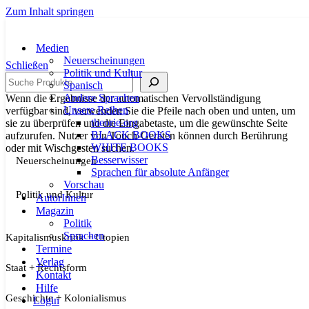
Zum Inhalt springen
Medien
Neuerscheinungen
Schließen
Politik und Kultur
Suche
Spanisch
Andere Sprachen
Wenn die Ergebnisse der automatischen Vervollständigung
Unsere Reihen
verfügbar sind, verwenden Sie die Pfeile nach oben und unten, um
theorie.org
sie zu überprüfen und die Eingabetaste, um die gewünschte Seite
BLACK BOOKS
aufzurufen. Nutzer von Touch-Geräten können durch Berührung
WHITE BOOKS
oder mit Wischgesten suchen.
Besserwisser
Neuerscheinungen
Sprachen für absolute Anfänger
Vorschau
Politik und Kultur
AutorInnen
Magazin
Politik
Sprachen
Kapitalismuskritik + Utopien
Termine
Verlag
Staat + Rechtsform
Kontakt
Hilfe
Geschichte + Kolonialismus
Login