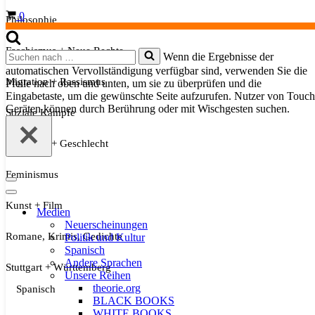
Warenkorb
0
Philosophie
Faschismus + Neue Rechte
Suchen
Wenn die Ergebnisse der
nach …
automatischen Vervollständigung verfügbar sind, verwenden Sie die
Migration + Rassismus
Pfeile nach oben und unten, um sie zu überprüfen und die
Eingabetaste, um die gewünschte Seite aufzurufen. Nutzer von Touch
Geräten können durch Berührung oder mit Wischgesten suchen.
Soziale Kämpfe
Sexualität + Geschlecht
Feminismus
Navigationsmenü
Navigationsmenü
Kunst + Film
Medien
Neuerscheinungen
Romane, Krimis, Gedichte
Politik und Kultur
Spanisch
Andere Sprachen
Stuttgart + Württemberg
Unsere Reihen
theorie.org
Spanisch
BLACK BOOKS
WHITE BOOKS