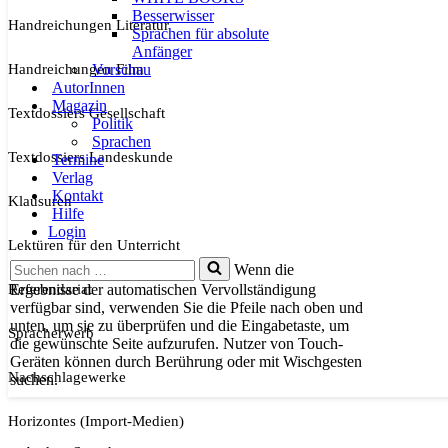
Besserwisser
Handreichungen Literatur
Sprachen für absolute
Anfänger
Handreichungen Film
Vorschau
AutorInnen
Magazin
Textdossiers Gesellschaft
Politik
Sprachen
Textdossiers Landeskunde
Termine
Verlag
Kontakt
Klausuren
Hilfe
Login
Lektüren für den Unterricht
Suchen
Wenn die
nach …
Referendariat
Ergebnisse der automatischen Vervollständigung
verfügbar sind, verwenden Sie die Pfeile nach oben und
unten, um sie zu überprüfen und die Eingabetaste, um
Spracherwerb
die gewünschte Seite aufzurufen. Nutzer von Touch-
Geräten können durch Berührung oder mit Wischgesten
Nachschlagewerke
suchen.
Horizontes (Import-Medien)