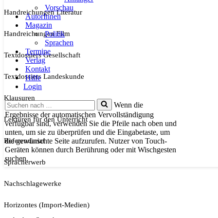
Vorschau
Handreichungen Literatur
AutorInnen
Magazin
Handreichungen Film
Politik
Sprachen
Termine
Textdossiers Gesellschaft
Verlag
Kontakt
Textdossiers Landeskunde
Hilfe
Login
Klausuren
Suchen
Wenn die
nach …
Ergebnisse der automatischen Vervollständigung
Lektüren für den Unterricht
verfügbar sind, verwenden Sie die Pfeile nach oben und
unten, um sie zu überprüfen und die Eingabetaste, um
Referendariat
die gewünschte Seite aufzurufen. Nutzer von Touch-
Geräten können durch Berührung oder mit Wischgesten
suchen.
Spracherwerb
Nachschlagewerke
Horizontes (Import-Medien)