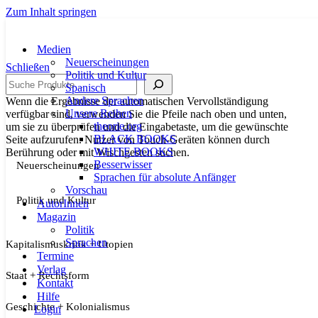
Zum Inhalt springen
Medien
Neuerscheinungen
Schließen
Politik und Kultur
Suche
Spanisch
Andere Sprachen
Wenn die Ergebnisse der automatischen Vervollständigung
Unsere Reihen
verfügbar sind, verwenden Sie die Pfeile nach oben und unten,
theorie.org
um sie zu überprüfen und die Eingabetaste, um die gewünschte
BLACK BOOKS
Seite aufzurufen. Nutzer von Touch-Geräten können durch
WHITE BOOKS
Berührung oder mit Wischgesten suchen.
Besserwisser
Neuerscheinungen
Sprachen für absolute Anfänger
Vorschau
Politik und Kultur
AutorInnen
Magazin
Politik
Sprachen
Kapitalismuskritik + Utopien
Termine
Verlag
Staat + Rechtsform
Kontakt
Hilfe
Geschichte + Kolonialismus
Login