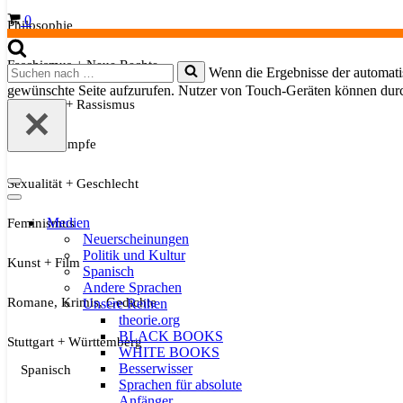
Warenkorb
0
Philosophie
Faschismus + Neue Rechte
Suchen
Wenn die Ergebnisse der automatis
nach …
gewünschte Seite aufzurufen. Nutzer von Touch-Geräten können dur
Migration + Rassismus
Soziale Kämpfe
Sexualität + Geschlecht
Navigationsmenü
Navigationsmenü
Medien
Feminismus
Neuerscheinungen
Politik und Kultur
Kunst + Film
Spanisch
Andere Sprachen
Romane, Krimis, Gedichte
Unsere Reihen
theorie.org
BLACK BOOKS
Stuttgart + Württemberg
WHITE BOOKS
Besserwisser
Spanisch
Sprachen für absolute
Anfänger