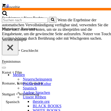
Warenkorb
0
Philosophie
Faschismus + Neue Rechte
Suchen
Wenn die Ergebnisse der
nach …
automatischen Vervollständigung verfügbar sind, verwenden Sie die
Migration + Rassismus
Pfeile nach oben und unten, um sie zu überprüfen und die
Eingabetaste, um die gewünschte Seite aufzurufen. Nutzer von Touch
Geräten können durch Berührung oder mit Wischgesten suchen.
Soziale Kämpfe
Sexualität + Geschlecht
Feminismus
Navigationsmenü
Navigationsmenü
Kunst + Film
Medien
Neuerscheinungen
Romane, Krimis, Gedichte
Politik und Kultur
Spanisch
Andere Sprachen
Stuttgart + Württemberg
Unsere Reihen
theorie.org
Spanisch
BLACK BOOKS
WHITE BOOKS