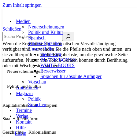
Zum Inhalt springen
Medien
Neuerscheinungen
Schließen
Politik und Kultur
Suche
Spanisch
Andere Sprachen
Wenn die Ergebnisse der automatischen Vervollständigung
Unsere Reihen
verfügbar sind, verwenden Sie die Pfeile nach oben und unten, um
theorie.org
sie zu überprüfen und die Eingabetaste, um die gewünschte Seite
BLACK BOOKS
aufzurufen. Nutzer von Touch-Geräten können durch Berührung
WHITE BOOKS
oder mit Wischgesten suchen.
Besserwisser
Neuerscheinungen
Sprachen für absolute Anfänger
Vorschau
Politik und Kultur
AutorInnen
Magazin
Politik
Sprachen
Kapitalismuskritik + Utopien
Termine
Verlag
Staat + Rechtsform
Kontakt
Hilfe
Geschichte + Kolonialismus
Login