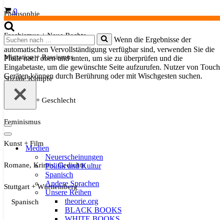
Warenkorb
0
Philosophie
Faschismus + Neue Rechte
Suchen
Wenn die Ergebnisse der
nach …
automatischen Vervollständigung verfügbar sind, verwenden Sie die
Migration + Rassismus
Pfeile nach oben und unten, um sie zu überprüfen und die
Eingabetaste, um die gewünschte Seite aufzurufen. Nutzer von Touch
Geräten können durch Berührung oder mit Wischgesten suchen.
Soziale Kämpfe
Sexualität + Geschlecht
Feminismus
Navigationsmenü
Navigationsmenü
Kunst + Film
Medien
Neuerscheinungen
Romane, Krimis, Gedichte
Politik und Kultur
Spanisch
Andere Sprachen
Stuttgart + Württemberg
Unsere Reihen
theorie.org
Spanisch
BLACK BOOKS
WHITE BOOKS