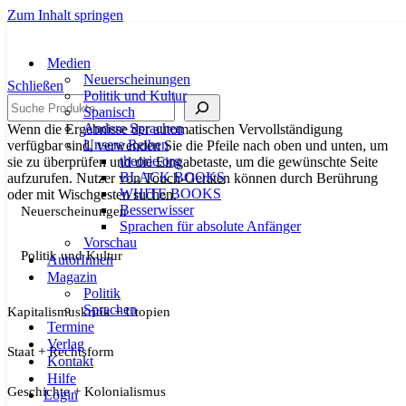
Zum Inhalt springen
Medien
Neuerscheinungen
Schließen
Politik und Kultur
Suche
Spanisch
Andere Sprachen
Wenn die Ergebnisse der automatischen Vervollständigung
Unsere Reihen
verfügbar sind, verwenden Sie die Pfeile nach oben und unten, um
theorie.org
sie zu überprüfen und die Eingabetaste, um die gewünschte Seite
BLACK BOOKS
aufzurufen. Nutzer von Touch-Geräten können durch Berührung
WHITE BOOKS
oder mit Wischgesten suchen.
Besserwisser
Neuerscheinungen
Sprachen für absolute Anfänger
Vorschau
Politik und Kultur
AutorInnen
Magazin
Politik
Sprachen
Kapitalismuskritik + Utopien
Termine
Verlag
Staat + Rechtsform
Kontakt
Hilfe
Geschichte + Kolonialismus
Login