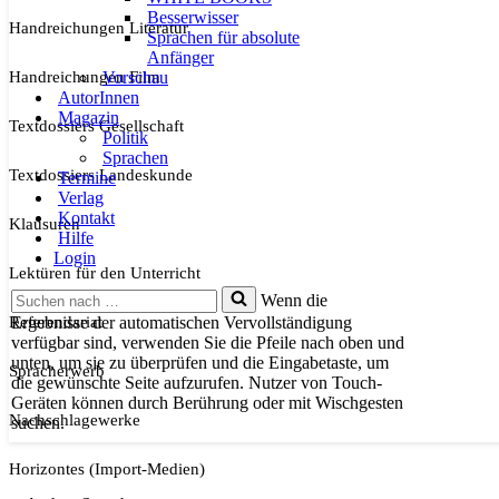
Besserwisser
Handreichungen Literatur
Sprachen für absolute
Anfänger
Handreichungen Film
Vorschau
AutorInnen
Magazin
Textdossiers Gesellschaft
Politik
Sprachen
Textdossiers Landeskunde
Termine
Verlag
Kontakt
Klausuren
Hilfe
Login
Lektüren für den Unterricht
Suchen
Wenn die
nach …
Referendariat
Ergebnisse der automatischen Vervollständigung
verfügbar sind, verwenden Sie die Pfeile nach oben und
unten, um sie zu überprüfen und die Eingabetaste, um
Spracherwerb
die gewünschte Seite aufzurufen. Nutzer von Touch-
Geräten können durch Berührung oder mit Wischgesten
Nachschlagewerke
suchen.
Horizontes (Import-Medien)