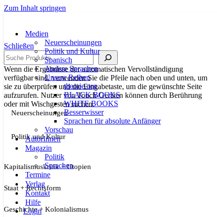
Zum Inhalt springen
Medien
Neuerscheinungen
Schließen
Politik und Kultur
Suche
Spanisch
Andere Sprachen
Wenn die Ergebnisse der automatischen Vervollständigung
Unsere Reihen
verfügbar sind, verwenden Sie die Pfeile nach oben und unten, um
theorie.org
sie zu überprüfen und die Eingabetaste, um die gewünschte Seite
BLACK BOOKS
aufzurufen. Nutzer von Touch-Geräten können durch Berührung
WHITE BOOKS
oder mit Wischgesten suchen.
Besserwisser
Neuerscheinungen
Sprachen für absolute Anfänger
Vorschau
Politik und Kultur
AutorInnen
Magazin
Politik
Sprachen
Kapitalismuskritik + Utopien
Termine
Verlag
Staat + Rechtsform
Kontakt
Hilfe
Geschichte + Kolonialismus
Login