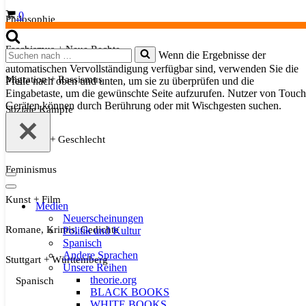
Warenkorb
0
Philosophie
Faschismus + Neue Rechte
Suchen
Wenn die Ergebnisse der
nach …
automatischen Vervollständigung verfügbar sind, verwenden Sie die
Migration + Rassismus
Pfeile nach oben und unten, um sie zu überprüfen und die
Eingabetaste, um die gewünschte Seite aufzurufen. Nutzer von Touch
Geräten können durch Berührung oder mit Wischgesten suchen.
Soziale Kämpfe
Sexualität + Geschlecht
Feminismus
Navigationsmenü
Navigationsmenü
Kunst + Film
Medien
Neuerscheinungen
Romane, Krimis, Gedichte
Politik und Kultur
Spanisch
Andere Sprachen
Stuttgart + Württemberg
Unsere Reihen
theorie.org
Spanisch
BLACK BOOKS
WHITE BOOKS