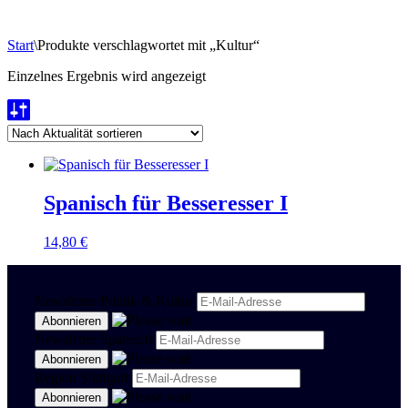
Start
\
Produkte verschlagwortet mit „Kultur“
Einzelnes Ergebnis wird angezeigt
Spanisch für Besseresser I
14,80
€
Newsletter Politik & Kultur
Newsletter Spanisch
Region Stuttgart