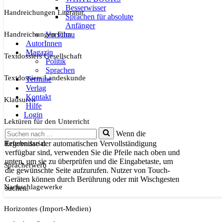
Besserwisser
Handreichungen Literatur
Sprachen für absolute
Anfänger
Handreichungen Film
Vorschau
AutorInnen
Magazin
Textdossiers Gesellschaft
Politik
Sprachen
Textdossiers Landeskunde
Termine
Verlag
Kontakt
Klausuren
Hilfe
Login
Lektüren für den Unterricht
Suchen
Wenn die
nach …
Referendariat
Ergebnisse der automatischen Vervollständigung
verfügbar sind, verwenden Sie die Pfeile nach oben und
unten, um sie zu überprüfen und die Eingabetaste, um
Spracherwerb
die gewünschte Seite aufzurufen. Nutzer von Touch-
Geräten können durch Berührung oder mit Wischgesten
Nachschlagewerke
suchen.
Horizontes (Import-Medien)