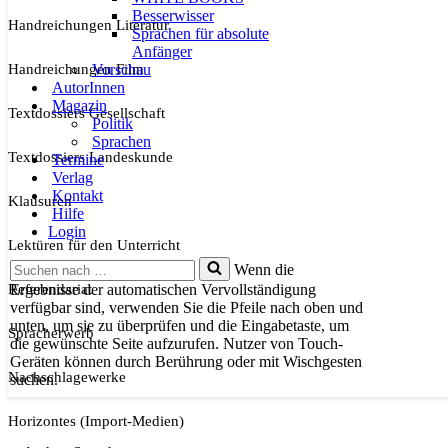
Besserwisser
Handreichungen Literatur
Sprachen für absolute
Anfänger
Handreichungen Film
Vorschau
AutorInnen
Magazin
Textdossiers Gesellschaft
Politik
Sprachen
Textdossiers Landeskunde
Termine
Verlag
Kontakt
Klausuren
Hilfe
Login
Lektüren für den Unterricht
Suchen
Wenn die
nach …
Referendariat
Ergebnisse der automatischen Vervollständigung
verfügbar sind, verwenden Sie die Pfeile nach oben und
unten, um sie zu überprüfen und die Eingabetaste, um
Spracherwerb
die gewünschte Seite aufzurufen. Nutzer von Touch-
Geräten können durch Berührung oder mit Wischgesten
Nachschlagewerke
suchen.
Horizontes (Import-Medien)