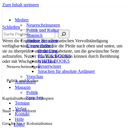
Zum Inhalt springen
Medien
Neuerscheinungen
Schließen
Politik und Kultur
Suche
Spanisch
Andere Sprachen
Wenn die Ergebnisse der automatischen Vervollständigung
Unsere Reihen
verfügbar sind, verwenden Sie die Pfeile nach oben und unten, um
theorie.org
sie zu überprüfen und die Eingabetaste, um die gewünschte Seite
BLACK BOOKS
aufzurufen. Nutzer von Touch-Geräten können durch Berührung
WHITE BOOKS
oder mit Wischgesten suchen.
Besserwisser
Neuerscheinungen
Sprachen für absolute Anfänger
Vorschau
Politik und Kultur
AutorInnen
Magazin
Politik
Sprachen
Kapitalismuskritik + Utopien
Termine
Verlag
Staat + Rechtsform
Kontakt
Hilfe
Geschichte + Kolonialismus
Login