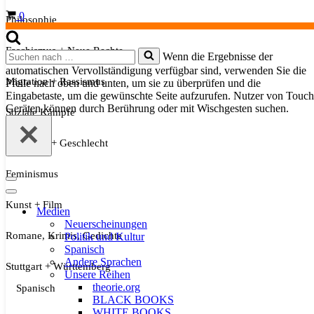
Warenkorb
0
Philosophie
Faschismus + Neue Rechte
Suchen
Wenn die Ergebnisse der
nach …
automatischen Vervollständigung verfügbar sind, verwenden Sie die
Migration + Rassismus
Pfeile nach oben und unten, um sie zu überprüfen und die
Eingabetaste, um die gewünschte Seite aufzurufen. Nutzer von Touch
Geräten können durch Berührung oder mit Wischgesten suchen.
Soziale Kämpfe
Sexualität + Geschlecht
Feminismus
Navigationsmenü
Navigationsmenü
Kunst + Film
Medien
Neuerscheinungen
Romane, Krimis, Gedichte
Politik und Kultur
Spanisch
Andere Sprachen
Stuttgart + Württemberg
Unsere Reihen
theorie.org
Spanisch
BLACK BOOKS
WHITE BOOKS