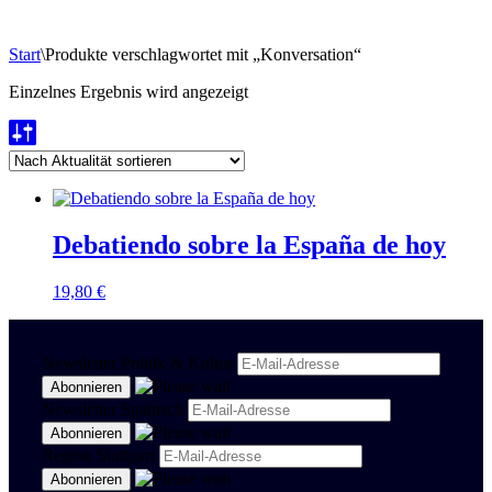
Start
\
Produkte verschlagwortet mit „Konversation“
Einzelnes Ergebnis wird angezeigt
Debatiendo sobre la España de hoy
19,80
€
Newsletter Politik & Kultur
Newsletter Spanisch
Region Stuttgart