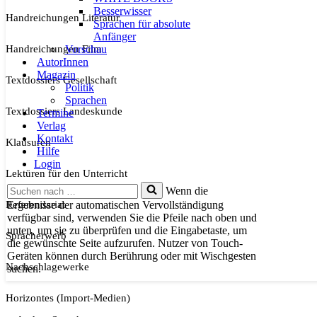
Besserwisser
Handreichungen Literatur
Sprachen für absolute
Anfänger
Handreichungen Film
Vorschau
AutorInnen
Magazin
Textdossiers Gesellschaft
Politik
Sprachen
Textdossiers Landeskunde
Termine
Verlag
Kontakt
Klausuren
Hilfe
Login
Lektüren für den Unterricht
Suchen
Wenn die
nach …
Referendariat
Ergebnisse der automatischen Vervollständigung
verfügbar sind, verwenden Sie die Pfeile nach oben und
unten, um sie zu überprüfen und die Eingabetaste, um
Spracherwerb
die gewünschte Seite aufzurufen. Nutzer von Touch-
Geräten können durch Berührung oder mit Wischgesten
Nachschlagewerke
suchen.
Horizontes (Import-Medien)