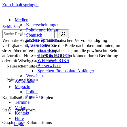
Zum Inhalt springen
Medien
Neuerscheinungen
Schließen
Politik und Kultur
Suche
Spanisch
Andere Sprachen
Wenn die Ergebnisse der automatischen Vervollständigung
Unsere Reihen
verfügbar sind, verwenden Sie die Pfeile nach oben und unten, um
theorie.org
sie zu überprüfen und die Eingabetaste, um die gewünschte Seite
BLACK BOOKS
aufzurufen. Nutzer von Touch-Geräten können durch Berührung
WHITE BOOKS
oder mit Wischgesten suchen.
Besserwisser
Neuerscheinungen
Sprachen für absolute Anfänger
Vorschau
Politik und Kultur
AutorInnen
Magazin
Politik
Sprachen
Kapitalismuskritik + Utopien
Termine
Verlag
Staat + Rechtsform
Kontakt
Hilfe
Geschichte + Kolonialismus
Login