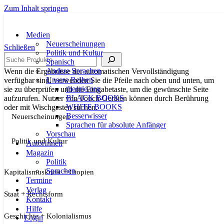
Zum Inhalt springen
Medien
Neuerscheinungen
Schließen
Politik und Kultur
Suche
Spanisch
Andere Sprachen
Wenn die Ergebnisse der automatischen Vervollständigung
Unsere Reihen
verfügbar sind, verwenden Sie die Pfeile nach oben und unten, um
theorie.org
sie zu überprüfen und die Eingabetaste, um die gewünschte Seite
BLACK BOOKS
aufzurufen. Nutzer von Touch-Geräten können durch Berührung
WHITE BOOKS
oder mit Wischgesten suchen.
Besserwisser
Neuerscheinungen
Sprachen für absolute Anfänger
Vorschau
Politik und Kultur
AutorInnen
Magazin
Politik
Sprachen
Kapitalismuskritik + Utopien
Termine
Verlag
Staat + Rechtsform
Kontakt
Hilfe
Geschichte + Kolonialismus
Login