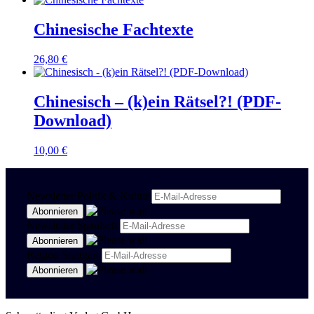
Chinesische Fachtexte
26,80
€
Chinesisch – (k)ein Rätsel?! (PDF-
Download)
10,00
€
Newsletter Politik & Kultur
Newsletter Spanisch
Region Stuttgart