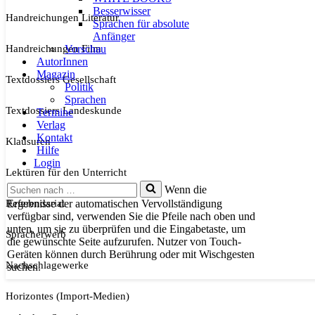
Besserwisser
Handreichungen Literatur
Sprachen für absolute
Anfänger
Handreichungen Film
Vorschau
AutorInnen
Magazin
Textdossiers Gesellschaft
Politik
Sprachen
Textdossiers Landeskunde
Termine
Verlag
Kontakt
Klausuren
Hilfe
Login
Lektüren für den Unterricht
Suchen
Wenn die
nach …
Referendariat
Ergebnisse der automatischen Vervollständigung
verfügbar sind, verwenden Sie die Pfeile nach oben und
unten, um sie zu überprüfen und die Eingabetaste, um
Spracherwerb
die gewünschte Seite aufzurufen. Nutzer von Touch-
Geräten können durch Berührung oder mit Wischgesten
Nachschlagewerke
suchen.
Horizontes (Import-Medien)