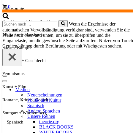
Warenkorb
0
Philosophie
Faschismus + Neue Rechte
Suchen
Wenn die Ergebnisse der
nach …
automatischen Vervollständigung verfügbar sind, verwenden Sie die
Migration + Rassismus
Pfeile nach oben und unten, um sie zu überprüfen und die
Eingabetaste, um die gewünschte Seite aufzurufen. Nutzer von Touch
Geräten können durch Berührung oder mit Wischgesten suchen.
Soziale Kämpfe
Sexualität + Geschlecht
Feminismus
Navigationsmenü
Navigationsmenü
Kunst + Film
Medien
Neuerscheinungen
Romane, Krimis, Gedichte
Politik und Kultur
Spanisch
Andere Sprachen
Stuttgart + Württemberg
Unsere Reihen
theorie.org
Spanisch
BLACK BOOKS
WHITE BOOKS