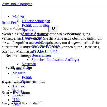
Zum Inhalt springen
Medien
Neuerscheinungen
Schließen
Politik und Kultur
Suche
Spanisch
Andere Sprachen
Wenn die Ergebnisse der automatischen Vervollständigung
Unsere Reihen
verfügbar sind, verwenden Sie die Pfeile nach oben und unten, um
theorie.org
sie zu überprüfen und die Eingabetaste, um die gewünschte Seite
BLACK BOOKS
aufzurufen. Nutzer von Touch-Geräten können durch Berührung
WHITE BOOKS
oder mit Wischgesten suchen.
Besserwisser
Neuerscheinungen
Sprachen für absolute Anfänger
Vorschau
Politik und Kultur
AutorInnen
Magazin
Politik
Sprachen
Kapitalismuskritik + Utopien
Termine
Verlag
Staat + Rechtsform
Kontakt
Hilfe
Geschichte + Kolonialismus
Login