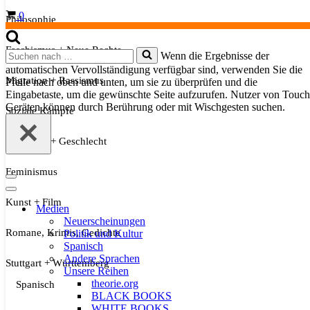
Warenkorb
0
Philosophie
Faschismus + Neue Rechte
Suchen
Wenn die Ergebnisse der
nach …
automatischen Vervollständigung verfügbar sind, verwenden Sie die
Migration + Rassismus
Pfeile nach oben und unten, um sie zu überprüfen und die
Eingabetaste, um die gewünschte Seite aufzurufen. Nutzer von Touch
Geräten können durch Berührung oder mit Wischgesten suchen.
Soziale Kämpfe
Sexualität + Geschlecht
Feminismus
Navigationsmenü
Navigationsmenü
Kunst + Film
Medien
Neuerscheinungen
Romane, Krimis, Gedichte
Politik und Kultur
Spanisch
Andere Sprachen
Stuttgart + Württemberg
Unsere Reihen
theorie.org
Spanisch
BLACK BOOKS
WHITE BOOKS