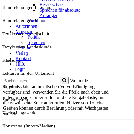
Besserwisser
Handreichungen Literatur
Sprachen für absolute
Anfänger
Handreichungen Film
Vorschau
AutorInnen
Magazin
Textdossiers Gesellschaft
Politik
Sprachen
Textdossiers Landeskunde
Termine
Verlag
Kontakt
Klausuren
Hilfe
Login
Lektüren für den Unterricht
Suchen
Wenn die
nach …
Referendariat
Ergebnisse der automatischen Vervollständigung
verfügbar sind, verwenden Sie die Pfeile nach oben und
unten, um sie zu überprüfen und die Eingabetaste, um
Spracherwerb
die gewünschte Seite aufzurufen. Nutzer von Touch-
Geräten können durch Berührung oder mit Wischgesten
Nachschlagewerke
suchen.
Horizontes (Import-Medien)